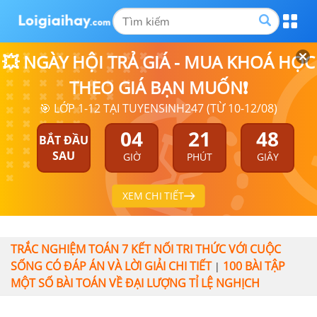
💥 NGÀY HỘI TRẢ GIÁ - MUA KHOÁ HỌC
THEO GIÁ BẠN MUỐN❗
🎯 LỚP 1-12 TẠI TUYENSINH247 (TỪ 10-12/08)
04
21
48
BẮT ĐẦU
SAU
GIỜ
PHÚT
GIÂY
XEM CHI TIẾT
TRẮC NGHIỆM TOÁN 7 KẾT NỐI TRI THỨC VỚI CUỘC
SỐNG CÓ ĐÁP ÁN VÀ LỜI GIẢI CHI TIẾT
100 BÀI TẬP
|
MỘT SỐ BÀI TOÁN VỀ ĐẠI LƯỢNG TỈ LỆ NGHỊCH