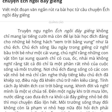
chuyện Ếch ngồi đáy giếng
Viết một đoạn văn ngắn rút ra bài học từ câu chuyện Ếch
ngồi đáy giếng
QUẢNG CÁO
Truyện ngụ ngôn
Ếch ngồi đáy giếng
không
chỉ
mang lại tiếng cười mà còn để lại bài học đích đáng
cho những kẻ hống hách “xem trời bằng vung” như là
chú ếch.
Chú ếch sống lâu ngày trong giếng cứ nghĩ
bầu trời bé như một cái vung, chú nghĩ rằng những con
vật tồn tại xung quanh chỉ có cua, ốc, nhái mà không
nghĩ rằng tất cả đó chỉ là một phần rất nhỏ của cuộc
sống và môi trường.
Nơi chú ếch đang sống có các con
vật nhỏ bé mà chỉ cần nghe thấy tiếng kêu chú ếch đã
khiếp sợ, điều này đã khiến chú trở nên kiêu căng. Tính
cách ấy khiến ếch coi trời bằng vung, khinh đời và nghĩ
mình là một vị chúa tể. Đến một ngày khi trời mưa lớn,
nước dâng cao đưa ếch ra khỏi cái đáy giếng nhỏ bé đó
thì mọi chuyện đảo lộn hết. Môi trường sống thay đổi
không còn là phạm vi nhỏ hẹp nữa đòi hỏi ếch phải