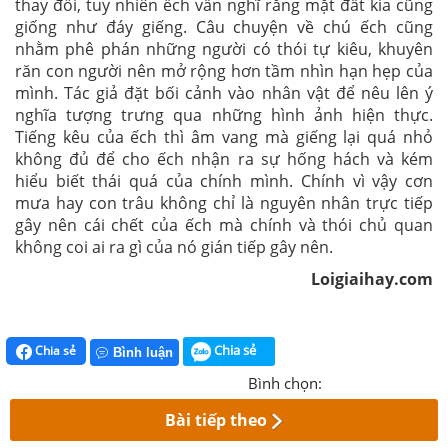
thay đổi, tuy nhiên ếch vẫn nghĩ rằng mặt đất kia cũng
giống như đáy giếng.
Câu chuyện về chú ếch cũng
nhằm phê phán những người có thói tự kiêu, khuyên
răn con người nên mở rộng hơn tầm nhìn hạn hẹp của
mình. Tác giả đặt bối cảnh vào nhân vật để nêu lên ý
nghĩa tượng trưng qua những hình ảnh hiện thực.
Tiếng kêu của ếch thì âm vang mà giếng lại quá nhỏ
không đủ để cho ếch nhận ra sự hống hách và kém
hiểu biết thái quá của chính mình. Chính vì vậy cơn
mưa hay con trâu không chỉ là nguyên nhân trực tiếp
gây nên cái chết của ếch mà chính và thói chủ quan
không coi ai ra gì của nó gián tiếp gây nên.
Loigiaihay.com
Chia sẻ
Chia sẻ
Bình luận
Bình chọn:
Bài tiếp theo