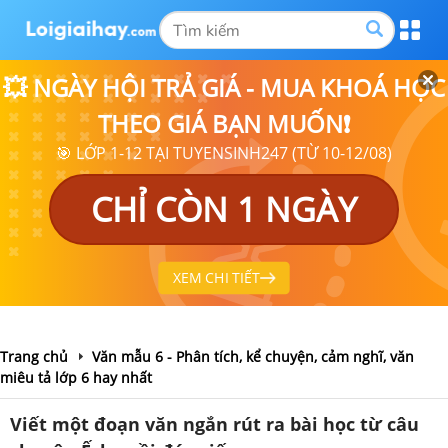
💥 NGÀY HỘI TRẢ GIÁ - MUA KHOÁ HỌC
THEO GIÁ BẠN MUỐN❗
🎯 LỚP 1-12 TẠI TUYENSINH247 (TỪ 10-12/08)
CHỈ CÒN 1 NGÀY
XEM CHI TIẾT
Trang chủ
Văn mẫu 6 - Phân tích, kể chuyện, cảm nghĩ, văn
miêu tả lớp 6 hay nhất
Viết một đoạn văn ngắn rút ra bài học từ câu