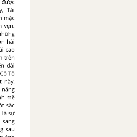
i được
, Tài
ầm mặc
 vẹn.
 những
ọn hải
úi cao
n trên
ển dài
 Cô Tô
 này,
i nắng
ạnh mẽ
ột sắc
 là sự
h sang
ng sau
ển ánh