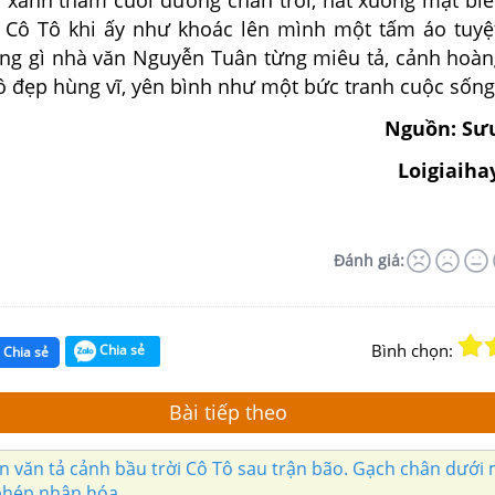
, Cô Tô khi ấy như khoác lên mình một tấm áo tuyệ
g gì nhà văn Nguyễn Tuân từng miêu tả, cảnh hoà
Tô đẹp hùng vĩ, yên bình như một bức tranh cuộc sốn
Nguồn: Sư
Loigiaiha
Đánh giá:
Bình chọn:
Chia sẻ
Chia sẻ
Bài tiếp theo
n văn tả cảnh bầu trời Cô Tô sau trận bão. Gạch chân dưới
 phép nhân hóa.