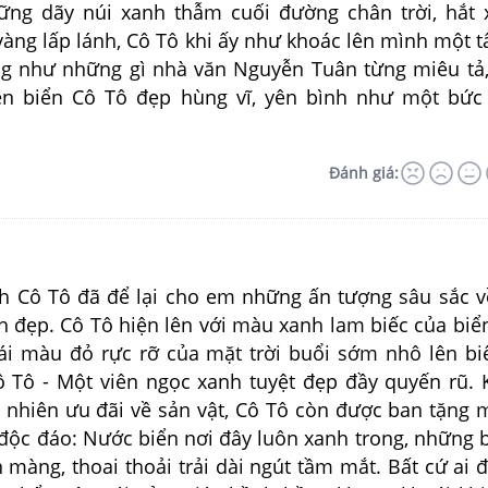
ững dãy núi xanh thẫm cuối đường chân trời, hắt
vàng lấp lánh, Cô Tô khi ấy như khoác lên mình một 
ng như những gì nhà văn Nguyễn Tuân từng miêu tả
ên biển Cô Tô đẹp hùng vĩ, yên bình như một bức
Đánh giá:
ô Tô đã để lại cho em những ấn tượng sâu sắc v
h đẹp. Cô Tô hiện lên với màu xanh lam biếc của biể
 cái màu đỏ rực rỡ của mặt trời buổi sớm nhô lên bi
 Tô - Một viên ngọc xanh tuyệt đẹp đầy quyến rũ.
n nhiên ưu đãi về sản vật, Cô Tô còn được ban tặng 
độc đáo: Nước biển nơi đây luôn xanh trong, những b
n màng, thoai thoải trải dài ngút tầm mắt. Bất cứ ai 