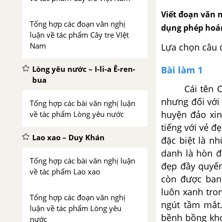
Viết đoạn văn 
Tổng hợp các đoạn văn nghị
dụng phép hoá
luận về tác phẩm Cây tre VIệt
Nam
Lựa chọn câu 
Bài làm 1
Lòng yêu nước – I-li-a Ê-ren-
bua
Cái tên Cô T
nhưng đối với 
Tổng hợp các bài văn nghị luận
huyện đảo xin
về tác phẩm Lòng yêu nước
tiếng với vẻ đ
Lao xao – Duy Khán
đặc biệt là n
danh là hòn đ
Tổng hợp các bài văn nghị luận
đẹp đầy quyến
về tác phẩm Lao xao
còn được ban
luôn xanh tron
Tổng hợp các đoạn văn nghị
ngút tầm mắt.
luận về tác phẩm Lòng yêu
bềnh bồng kho
nước