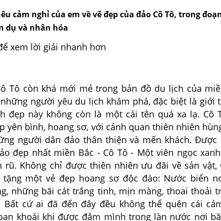
nêu cảm nghỉ của em về vẽ đẹp của đảo Cô Tô, trong đoạ
n dụ và nhân hóa
để xem lời giải nhanh hơn
ô còn khá mới mẻ trong bản đồ du lịch của miề
những người yêu du lịch khám phá, đặc biệt là giới tr
h đẹp này không còn là một cái tên quá xa lạ. Cô 
ẹp yên bình, hoang sơ, với cảnh quan thiên nhiên hùng
hững người dân đảo thân thiện và mến khách. Đượ
ảo đẹp nhất miền Bắc - Cô Tô - Một viên ngọc xanh
 rũ. Không chỉ được thiên nhiên ưu đãi về sản vật,
 tặng một vẻ đẹp hoang sơ độc đáo: Nước biển nơ
g, những bãi cát trắng tinh, mịn màng, thoai thoải tr
 Bất cứ ai đã đến đây đều không thể quên cái cả
an khoái khi được đắm mình trong làn nước nơi bã