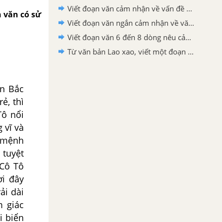
Viết đoạn văn cảm nhận về vấn đề được đặt ra trong văn bản Bức thư của thủ lĩnh da đỏ
n văn có sử
Viết đoạn văn ngắn cảm nhận về văn bản "Bức thư của thủ lĩnh da đỏ"
Viết đoạn văn 6 đến 8 dòng nêu cảm nhận của em sau khi học xong văn bản Lao xao
Từ văn bản Lao xao, viết một đoạn văn tả khu vườn vào buổi sáng
n Bắc
ẻ, thì
Tô nổi
 vĩ và
c mệnh
 tuyệt
 Cô Tô
i đây
ải dài
m giác
i biển