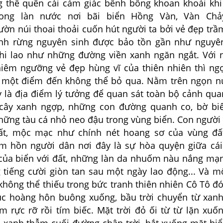
 thể quên cái cảm giác bềnh bồng khoan khoái kh
ong làn nước nơi bãi biển Hồng Vàn, Vàn Chảy
ườn núi thoai thoải cuốn hút người ta bởi vẻ đẹp tr
nh rừng nguyên sinh được bảo tồn gần như nguyên
hi lao như những đường viền xanh ngăn ngắt. Với
hiêm ngưỡng vẻ đẹp hùng vĩ của thiên nhiên thì ng
 một điểm đến không thể bỏ qua. Nằm trên ngọn n
 là địa điểm lý tưởng để quan sát toàn bộ cảnh qua
 cây xanh ngợp, những con đường quanh co, bờ bi
những tàu cá nhỏ neo đậu trong vùng biển. Con người
ất, mộc mạc như chính nét hoang sơ của vùng đất
m hồn người dân nơi đây là sự hòa quyện giữa cá
của biển với đất, những làn da nhuốm nàu nắng m
g tiếng cười giòn tan sau một ngày lao động... Và m
hông thể thiếu trong bức tranh thiên nhiên Cô Tô đó
úc hoàng hôn buông xuống, bầu trời chuyển từ xan
m rực rỡ rồi tím biếc. Mặt trời đỏ ối từ từ lặn xuố
 xanh thẫm cuối đường chân trời, hắt xuống mặt bi