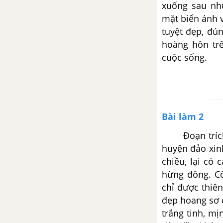
xuống sau nh
thủ lĩnh da đỏ
mặt biển ánh 
tuyệt đẹp, đú
Động Phong Nha – Trần
Hoàng
hoàng hôn tr
cuộc sống.
Tổng hợp các bài văn nghị luận
về tác phẩm Động Phong Nha
Tổng hợp các đoạn văn nghị
luận về tác phẩm Động Phong
Bài làm 2
Nha
Đoạn trích C
huyện đảo xin
CÁC BÀI TẬP LÀM VĂN
chiều, lại có
hừng đông. Cô
Viết bài tập làm văn số 1
chỉ được thiê
Viết bài tập làm văn số 2
đẹp hoang sơ 
trắng tinh, mị
Viết bài tập làm văn số 3