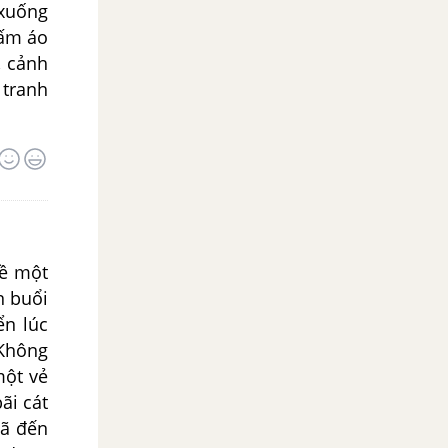
 xuống
tấm áo
, cảnh
 tranh
ề một
n buổi
ển lúc
 Không
một vẻ
ãi cát
đã đến