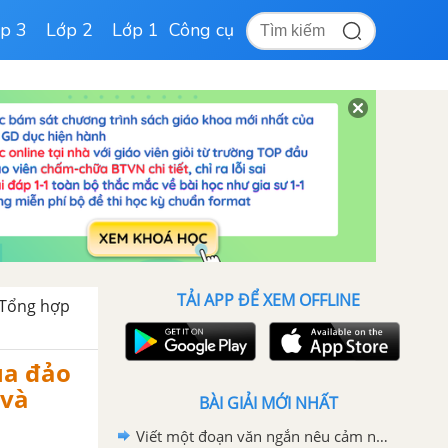
p 3
Lớp 2
Lớp 1
Công cụ
TẢI APP ĐỂ XEM OFFLINE
Tổng hợp
ủa đảo
 và
BÀI GIẢI MỚI NHẤT
Viết một đoạn văn ngắn nêu cảm nghĩ của em về động Phong Nha