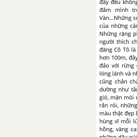
đây đều không
Viết bài tập làm văn số 5
đắm mình tr
Vàn...Những s
Viết bài tập làm văn số 6
của những cá
Những rặng p
Viết bài tập làm văn số 7
người thích c
TỔNG HỢP CÁC BÀI VĂN NGHỊ LUẬN VỀ TÁC PHẨM VƯỢT THÁC
đăng Cô Tô là
hơn 100m, đây
TỔNG HỢP CÁC ĐOẠN VĂN NGHỊ LUẬN VỀ TÁC PHẨM VƯỢT THÁC
đảo với rừng
lóng lánh và 
cũng chân ch
dường như tâ
gió, mặn mòi 
rắn rỏi, nhữn
màu thật đẹp k
hùng vĩ mỗi l
hồng, vàng ca
những dãy núi