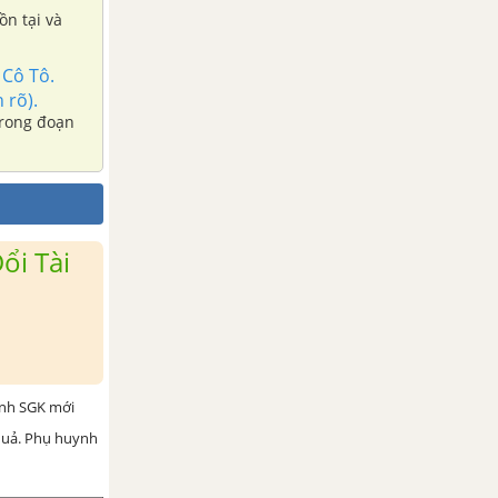
ồn tại và
 Cô Tô.
 rõ).
Trong đoạn
ổi Tài
ình SGK mới
 quả. Phụ huynh