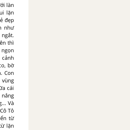
ới làn
ui lặn
vẻ đẹp
n như
 ngắt.
ên thì
n ngọn
ộ cảnh
co, bờ
n. Con
a vùng
ữa cái
 nắng
... Và
 Cô Tô
yển từ
từ lặn