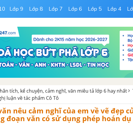
10
Lớp 9
Lớp 8
Lớp 7
Lớp 6
Lớp 5
Lớp 4
Lớ
hân tích, kể chuyện, cảm nghĩ, văn miêu tả lớp 6 hay nhất
ghị luận về tác phẩm Cô Tô
văn nêu cảm nghĩ của em về vẽ đẹp c
ng đoạn văn có sử dụng phép hoán dụ