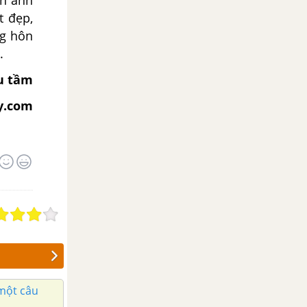
t đẹp,
ng hôn
g.
u tầm
y.com
 một câu