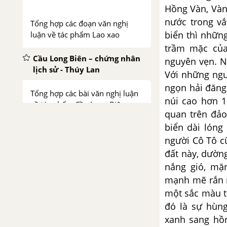
Hồng Vàn, Vàn
nước trong vắ
Tổng hợp các đoạn văn nghị
biển thì những
luận về tác phẩm Lao xao
trầm mặc của
Cầu Long Biên – chứng nhân
nguyên vẹn. N
lịch sử - Thúy Lan
Với những ngư
ngọn hải đăng
Tổng hợp các bài văn nghị luận
núi cao hơn 1
về tác phẩm Cầu Long Biên -
quan trên đảo
chứng nhân lịch sử
biển dài lóng
người Cô Tô c
Bức thư của thủ lĩnh da đỏ
đất này, dườn
Tổng hợp các bài văn nghị luận
nắng gió, mặ
về tác phẩm Bức thư của thủ
mạnh mẽ rắn r
lĩnh da đỏ
một sắc màu t
đó là sự hùng
Tổng hợp các đoạn văn nghị
xanh sang hồn
luận về tác phẩm Bức thư của