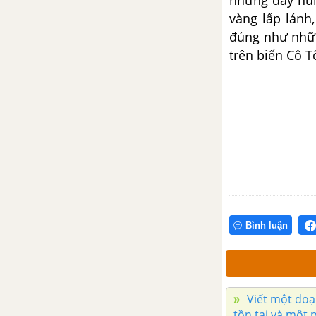
vàng lấp lánh
đúng như nhữn
trên biển Cô 
Bình luận
Viết một đoạ
tồn tại và một