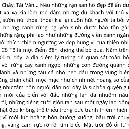
 Chảy, Tài Vàn... Nếu những rạn san hô đẹp đẽ ẩn dư
t xa xa kia làm mê đắm những du khách với thú v
 sườn núi thoai thoải kia lại cuốn hút người ta bởi 
 những cánh rừng nguyên sinh được bảo tồn gầ
hững rặng phi lao như những đường viền xanh ngăn
ời thích chiêm ngưỡng vẻ đẹp hùng vĩ của thiên nhi
 Cô Tô là một điểm đến không thể bỏ qua. Nằm trê
00m, đây là địa điểm lý tưởng để quan sát toàn b
 với rừng cây xanh ngợp, những con đường quanh 
 lánh và những tàu cá nhỏ neo đậu trong vùng biể
ũng chân chất, mộc mạc như chính nét hoang sơ củ
g như tâm hồn người dân nơi đây là sự hòa quyện gi
n mòi của biển với đất, những làn da nhuốm nàu
ỏi, những tiếng cười giòn tan sau một ngày lao động
hật đẹp không thể thiếu trong bức tranh thiên nhiên
 vĩ mỗi lúc hoàng hôn buông xuống, bầu trời chu
g, vàng cam rực rỡ rồi tím biếc. Mặt trời đỏ ối từ 