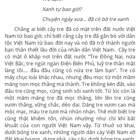
Xanh tự bao giờ?
Chuyện ngày xưa... đã có bờ tre xanh
Chẳng ai biết cây tre đã có mặt trên đất nước Việt
Nam từ bao giờ, chỉ biết rằng cây tre đã gắn bó với dân
tộc Việt Nam từ bao đời nay và nó đã trở thành người
bạn thân thiết lâu đời của nhân dân Việt Nam. Cây tre
có mặt ở khắp nơi trên đất nước “Tre Đồng Nai, nứa
Việt Bắc, tre ngút ngàn Điện Biên Phủ, luỹ tre thân mật
làng tôi.... đâu đâu cũng có nứa tre làm bạn”. Tre có
mấy chục loài khác nhau, nhưng đều mọc từ một mầm
măng non mọc thẳng mà thành. Tre không kén đất, vào
đâu tre cũng mọc, cũng sinh sôi xanh tốt. Từ lúc còn là
một mầm măng tre đã mọc thẳng, lớn lên tre cũng
vươn thẳng, vững chắc, dẻo dai. Dáng tre vươn cao mà
mộc mạc, màu tre tươi mà nhũn nhặn. Thế mới biết tre
cũng thật khiêm tốn, nhún nhường như chí khí bất
khuất của con người Việt Nam vậy. Từ thuở sơ khai,
dưới bóng tre xanh, những người dân cày Việt Nam vỡ
đất khai hoang, dựng nhà, cày cấy; dưới bóng tre xanh,