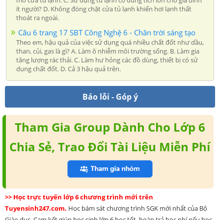
ít người? D. Không đóng chặt cửa tủ lạnh khiến hơi lạnh thất
thoát ra ngoài.
Câu 6 trang 17 SBT Công Nghệ 6 - Chân trời sáng tạo
Theo em, hậu quả của việc sử dụng quá nhiều chất đốt như dầu,
than, củi, gas là gì? A. Làm ô nhiễm môi trường sống. B. Làm gia
tăng lượng rác thải. C. Làm hư hỏng các đồ dùng, thiết bị có sử
dụng chất đốt. D. Cả 3 hậu quả trên.
Báo lỗi - Góp ý
Tham Gia Group Dành Cho Lớp 6
Chia Sẻ, Trao Đổi Tài Liệu Miễn Phí
>> Học trực tuyến lớp 6 chương trình mới trên
Tuyensinh247.com.
Học bám sát chương trình SGK mới nhất của Bộ
Giáo dục. Cam kết giúp học sinh lớp 6 học tốt, hoàn trả học phí nếu học