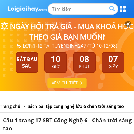
💥 NGÀY HỘI TRẢ GIÁ - MUA KHOÁ HỌC
THEO GIÁ BẠN MUỐN❗
🎯 LỚP 1-12 TẠI TUYENSINH247 (TỪ 10-12/08)
10
08
06
BẮT ĐẦU
SAU
GIỜ
PHÚT
GIÂY
XEM CHI TIẾT
Trang chủ
Sách bài tập công nghệ lớp 6 chân trời sáng tạo
Câu 1 trang 17 SBT Công Nghệ 6 - Chân trời sáng
tạo