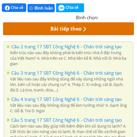
Chia sẻ
Chia sẻ
Bình luận
Bình chọn:
Bài tiếp theo
Câu 2 trang 17 SBT Công Nghệ 6 - Chân trời sáng tạo
Kiến trúc nào sau đây không phải là kiến trúc nhà ở đặc trưng
của Việt Nam? A. Nhà trên xe C. Nhà liên kế B. Nhà nổi D. Nhà ba
gian
Câu 3 trang 17 SBT Công Nghệ 6 - Chân trời sáng tạo
Vật liệu nào sau đây không dùng để xây dựng những ngôi nhà
lớn, kiên cố hoặc các chung cư? A. Thép C. Xi măng, cát B. Gạch,
đá D. Lá (tre, tranh, dừa,…)
Câu 4 trang 17 SBT Công Nghệ 6 - Chân trời sáng tạo
Vật liệu nào sau đây không dùng để làm tường nhà? A. Gạch ống
C. Gỗ B. Tre D. Ngói
Câu 5 trang 17 SBT Công Nghệ 6 - Chân trời sáng tạo
Cách làm nào sau đây giúp tiết kiệm điện khi sử dụng tủ lạnh? A.
Cất thức ăn còn nóng vào tủ lạnh. B. Hạn chế số lần và thời gian
mở cửa tủ lạnh. C. Sử dụng tủ lạnh có dung tích lớn cho gia đình