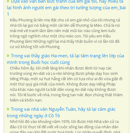
Dựa vào văn bản Bức tranh của em gái tôi, hãy miêu tả
lại hình ảnh người em gái theo trí tưởng tượng của em_bài
1
Kiều Phương là tên mẹ đặt cho cô em gái nhỏ của tôi nhưng cả
nhà tôi lại gọi nó bằng một cái tên dễ thương là Mèo. Chả là nó
mải mê vẽ tranh lắm lắm nên mặt mũi lúc nào cũng lem luốc
trông ngộ nghĩnh như một chú mèo con. Tôi yêu em Kiều
Phương lắm! Những nghĩ lại mà thấy thật buồn vì có lần tôi đã
cư xử không tốt với Phương
Trong vai thầy giáo Ha-men, tả lại tâm trạng lên lớp của
mình trong Buổi học cuối cùng
Chiều hôm ấy, tôi chết lặng khi nhận được lệnh từ nay các
trường vùng An-dát và Lo-rèn không được phép dạy học sinh
tiếng Pháp, một sự hụt hẫng rất lớn cứ tựa như ai đó vừa giật đi
một thứ quý giá nhất của mình. Không được dạy tiếng Pháp
nữa khác nào người ta bắt dân vùng An dát này không được
nói. Tôi lê bước về nhà, trong lòng tan nát. Bọn chúng thật thâm
hiểm và khốn nạn.
Trong vai nhà văn Nguyễn Tuân, hãy tả lại cảm giác
trong những ngày ở Cô Tô
Nhớ hồi đó vào khoảng năm 1976, tôi được Hội Nhà văn cử ra
đảo Cô tô thực tế để viết về cuộc sống lao động của nhân dân
vùng đảo sau khi đất nước hoà bình. Lúc nhận quyết định, nhà