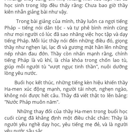
học sinh trong lớp đều thấy rằng: Chưa bao giờ thầy
kiên nhẫn giảng bài như vậy.
Trong bài giảng của mình, thầy luôn ca ngợi tiếng
Pháp – tiếng nói dân tộc - và tự phê bình mình cũng
như mọi người có lúc đã sao nhãng việc học tập và dạy
tiếng Pháp. Mỗi lúc thầy nói đến những điều đó, giọng
thầy như nghẹn lại, lạc đi và gương mặt hằn lên những
nếp nhăn đau đớn. Thầy còn nhấn mạnh rằng, chính
tiếng Pháp là vũ khí, là chìa khóa trong chốn lao tù,
giúp mỗi người tù "vượt ngục tinh thần", nuôi dưỡng
lòng yêu nước.
Buổi học kết thúc, những tiếng kèn hiệu khiến thầy
Ha-men xúc động mạnh, người tái nhợt, nghẹn ngào,
không nói được hết câu. Thầy đã viết thật to lên bảng:
"Nước Pháp muôn năm".
Những thay đổi của thầy Ha-men trong buổi học
cuối cùng đã khẳng định một điều chắc chắn: Thầy là
người yêu nghề dạy học, yêu tiếng mẹ đẻ, và là người
yêu nước sâu sắc.