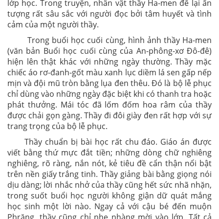
lớp học. Trong truyện, nhân vật thầy Ha-men để lại ấn
tượng rất sâu sắc với người đọc bởi tâm huyết và tình
cảm của một người thầy.
Trong buổi học cuối cùng, hình ảnh thầy Ha-men
(văn bản Buổi học cuối cùng của An-phông-xơ Đô-đê)
hiện lên thật khác với những ngày thường. Thầy mặc
chiếc áo rơ-đanh-gốt màu xanh lục diềm lá sen gấp nếp
mịn và đội mũ tròn bằng lụa đen thêu. Đó là bộ lễ phục
chỉ dùng vào những ngày đặc biệt khi có thanh tra hoặc
phát thưởng. Mái tóc đã lốm đốm hoa râm của thầy
được chải gọn gàng. Thầy đi đôi giày đen rất hợp với sự
trang trọng của bộ lễ phục.
Thầy chuẩn bị bài học rất chu đáo. Giáo án được
viết bằng thứ mực đắt tiền; những dòng chữ nghiêng
nghiêng, rõ ràng, nắn nót, kẻ tiêu đề cẩn thận nổi bật
trên nền giấy trắng tinh. Thầy giảng bài bằng giọng nói
dịu dàng; lời nhắc nhở của thầy cũng hết sức nhã nhặn,
trong suốt buổi học người không giận dữ quát mắng
học sinh một lời nào. Ngay cả với cậu bé đến muộn
Phrăng, thầy cũng chỉ nhẹ nhàng mời vào lớp. Tất cả