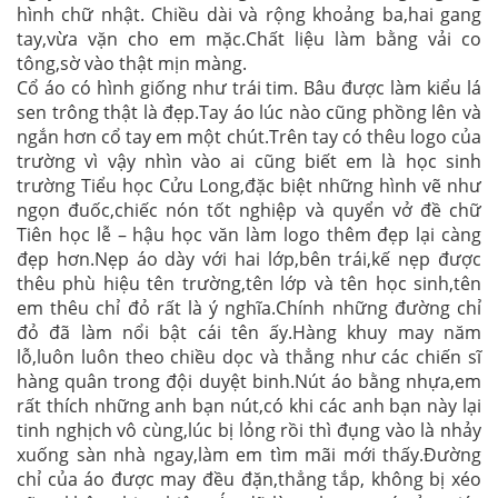
hình chữ nhật. Chiều dài và rộng khoảng ba,hai gang
tay,vừa vặn cho em mặc.Chất liệu làm bằng vải co
tông,sờ vào thật mịn màng.
Cổ áo có hình giống như trái tim. Bâu được làm kiểu lá
sen trông thật là đẹp.Tay áo lúc nào cũng phồng lên và
ngắn hơn cổ tay em một chút.Trên tay có thêu logo của
trường vì vậy nhìn vào ai cũng biết em là học sinh
trường Tiểu học Cửu Long,đặc biệt những hình vẽ như
ngọn đuốc,chiếc nón tốt nghiệp và quyển vở đề chữ
Tiên học lễ – hậu học văn làm logo thêm đẹp lại càng
đẹp hơn.Nẹp áo dày với hai lớp,bên trái,kế nẹp được
thêu phù hiệu tên trường,tên lớp và tên học sinh,tên
em thêu chỉ đỏ rất là ý nghĩa.Chính những đường chỉ
đỏ đã làm nổi bật cái tên ấy.Hàng khuy may năm
lỗ,luôn luôn theo chiều dọc và thẳng như các chiến sĩ
hàng quân trong đội duyệt binh.Nút áo bằng nhựa,em
rất thích những anh bạn nút,có khi các anh bạn này lại
tinh nghịch vô cùng,lúc bị lỏng rồi thì đụng vào là nhảy
xuống sàn nhà ngay,làm em tìm mãi mới thấy.Đường
chỉ của áo được may đều đặn,thẳng tắp, không bị xéo