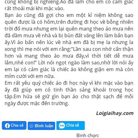
cũng không bị nghiêng.Áo đã làm cho em có cảm giác
rất thoải mái khi mặc vào.
Bạn áo cũng đã gợi cho em một kỉ niệm không sao
quên được là có hôm,trên đường đi học về bỗng nhiên
trời đổ mưa nhưng em lại quên mang theo áo mưa nên
đã dầm mưa về nhà và bị bùn đất văng lên làm bẩn bạn
ấy.Vì áo bẩn nên lúc về nhà em đã bị mẹ la nhưng la
xong thì mẹ nói với em rằng:”Lần sau con nhớ cẩn thận
hơn và mang theo áo mưa đấy,vì thời tiết dễ mưa
lắm,nhé con!” Lời nói ngọt ngào làm sao,nhờ lời nói ấy
em lại có cảm giác là chiếc áo không giận em mà còn
mỉm cười với em nữa.
Em rất yêu quý chiếc áo đi học này vì khi mặc vào bạn
ấy đã giúp em có tinh thần sảng khoái trong học
tập.Em hứa sẽ giữ gìn bạn áo cho thật sạch để mỗi
ngày được mặc đến trường.
Loigiaihay.com
Chia sẻ
Chia sẻ
Bình luận
Bình chọn: