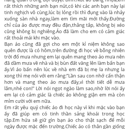
rất thích những anh bạn nút,có khi các anh bạn này lại
tinh nghịch vô cùng,lúc bị lỏng rồi thì đụng vào là nhảy
xuống sàn nhà ngay,làm em tìm mãi mới thấy.Đường
chỉ của áo được may đều đặn,thẳng tắp, không bị xéo
cũng không bị nghiêng.Áo đã làm cho em có cảm giác
rất thoải mái khi mặc vào.
Bạn áo cũng đã gợi cho em một kỉ niệm không sao
quên được là có hôm,trên đường đi học về bỗng nhiên
trời đổ mưa nhưng em lại quên mang theo áo mưa nên
đã dầm mưa về nhà và bị bùn đất văng lên làm bẩn bạn
ấy.Vì áo bẩn nên lúc về nhà em đã bị mẹ la nhưng la
xong thì mẹ nói với em rằng:”Lần sau con nhớ cẩn thận
hơn và mang theo áo mưa đấy,vì thời tiết dễ mưa
lắm,nhé con!" Lời nói ngọt ngào làm sao,nhờ lời nói ấy
em lại có cảm giác là chiếc áo không giận em mà còn
mỉm cười với em nữa.
Em rất yêu quý chiếc áo đi học này vì khi mặc vào bạn
ấy đã giúp em có tinh thần sảng khoái trong học
tập.Em hứa sẽ giữ gìn bạn áo cho thật sạch để mỗi
ngày được mặc đến trường.
Chiếc áo có thân gần giống