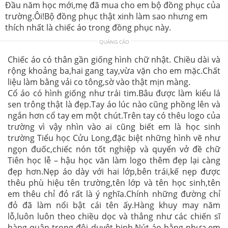
Đầu năm học mới,mẹ đã mua cho em bộ đồng phục của
trường.Ôi!Bộ đồng phục thật xinh làm sao nhưng em
thích nhất là chiếc áo trong đồng phục này.
QUẢNG CÁO
Chiếc áo có thân gần giống hình chữ nhật. Chiều dài và
rộng khoảng ba,hai gang tay,vừa vặn cho em mặc.Chất
liệu làm bằng vải co tông,sờ vào thật mịn màng.
Cổ áo có hình giống như trái tim.Bâu được làm kiểu lá
sen trông thật là đẹp.Tay áo lúc nào cũng phồng lên và
ngắn hơn cổ tay em một chút.Trên tay có thêu logo của
trường vì vậy nhìn vào ai cũng biết em là học sinh
trường Tiểu học Cửu Long,đặc biệt những hình vẽ như
ngọn đuốc,chiếc nón tốt nghiệp và quyển vở đề chữ
Tiên học lễ – hậu học văn làm logo thêm đẹp lại càng
đẹp hơn.Nẹp áo dày với hai lớp,bên trái,kế nẹp được
thêu phù hiệu tên trường,tên lớp và tên học sinh,tên
em thêu chỉ đỏ rất là ý nghĩa.Chính những đường chỉ
đỏ đã làm nổi bật cái tên ấy.Hàng khuy may năm
lỗ,luôn luôn theo chiều dọc và thẳng như các chiến sĩ
hàng quân trong đội duyệt binh.Nút áo bằng nhựa,em