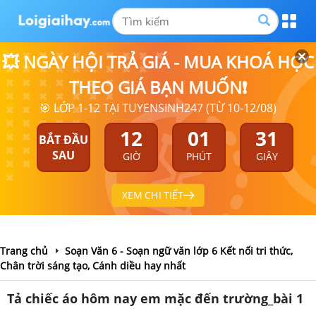
💥 NGÀY HỘI TRẢ GIÁ - MUA KHOÁ HỌC
THEO GIÁ BẠN MUỐN❗
🎯 LỚP 1-12 TẠI TUYENSINH247 (TỪ 10-12/08)
12
01
31
BẮT ĐẦU
SAU
GIỜ
PHÚT
GIÂY
XEM CHI TIẾT
Trang chủ
Soạn Văn 6 - Soạn ngữ văn lớp 6 Kết nối tri thức,
Chân trời sáng tạo, Cánh diều hay nhất
Tả chiếc áo hôm nay em mặc đến trường_bài 1