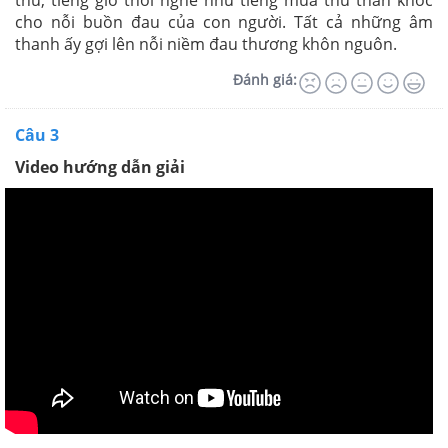
thu, tiếng gió thổi nghe như tiếng mùa thu than khóc
cho nỗi buồn đau của con người. Tất cả những âm
thanh ấy gợi lên nỗi niềm đau thương khôn nguôn.
Đánh giá:
Câu 3
Video hướng dẫn giải