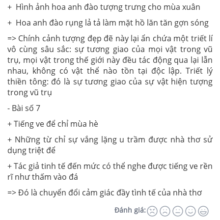
+ Hình ảnh hoa anh đào tượng trưng cho mùa xuân
+ Hoa anh đào rụng lả tả làm mặt hồ lăn tăn gợn sóng
=>
Chính cảnh tượng đẹp đẽ này lại ẩn chứa một triết lí
vô cùng sâu sắc: sự tương giao của mọi vật trong vũ
trụ, mọi vật trong thế giới này đều tác động qua lại lẫn
nhau, không có vật thể nào tồn tại độc lập. T
riết lý
thiền tông: đó là sự tương giao của sự vật hiện tượng
trong vũ trụ
- Bài số 7
+ Tiếng ve để chỉ mùa hè
+ Những từ chỉ sự vắng lặng u trầm được nhà thơ sử
dụng triệt để
+ Tác giả tinh tế đến mức có thể nghe được tiếng ve rền
rĩ như thấm vào đá
=> Đó là chuyển đổi cảm giác đầy tình tế của nhà thơ
Đánh giá: