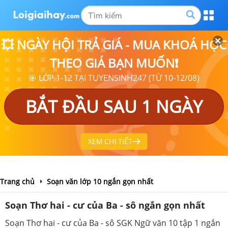
💥 NGÀY HỘI TRẢ GIÁ - MUA KHOÁ HỌC
THEO GIÁ BẠN MUỐN❗
🎯 LỚP 1-12 TẠI TUYENSINH247 (TỪ 10-12/08)
BẮT ĐẦU SAU 1 NGÀY
XEM CHI TIẾT
Trang chủ
Soạn văn lớp 10 ngắn gọn nhất
Soạn Thơ hai - cư của Ba - sô ngắn gọn nhất
Soạn Thơ hai - cư của Ba - sô SGK Ngữ văn 10 tập 1 ngắn