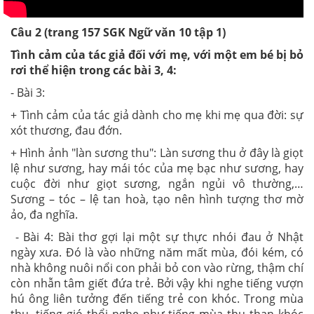
Câu 2 (trang 157 SGK Ngữ văn 10 tập 1)
Tình cảm của tác giả đối với mẹ, với một em bé bị bỏ
rơi thể hiện trong các bài 3, 4:
- Bài 3:
+ Tình cảm của tác giả dành cho mẹ khi mẹ qua đời: sự
xót thương, đau đớn.
+ Hình ảnh "làn sương thu":
Làn sương thu ở đây là giọt
lệ như sương, hay mái tóc của mẹ bạc như sương, hay
cuộc đời như giọt sương, ngắn ngủi vô thường,…
Sương – tóc – lệ tan hoà, tạo nên hình tượng thơ mờ
ảo, đa nghĩa.
- Bài 4: Bài thơ gợi lại một sự thực nhói đau ở Nhật
ngày xưa. Đó là vào những năm mất mùa, đói kém, có
nhà không nuôi nổi con phải bỏ con vào rừng, thậm chí
còn nhẫn tâm giết đứa trẻ. Bởi vậy khi nghe tiếng vượn
hú ông liên tưởng đến tiếng trẻ con khóc. Trong mùa