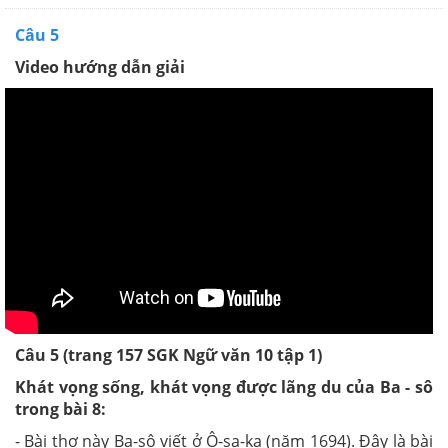
Câu 5
Video hướng dẫn giải
Câu 5 (trang 157 SGK Ngữ văn 10 tập 1)
Khát vọng sống, khát vọng được lãng du của Ba - sô
trong bài 8:
- Bài thơ này Ba-sô viết ở Ô-sa-ka (năm 1694). Đây là bài