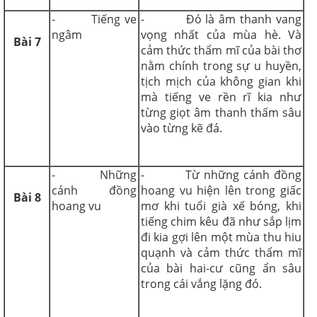
- Tiếng ve
- Đó là âm thanh vang
ngâm
vọng nhất của mùa hè. Và
Bài 7
cảm thức thẩm mĩ của bài thơ
nằm chính trong sự u huyền,
tịch mịch của không gian khi
mà tiếng ve rền rĩ kia như
từng giọt âm thanh thấm sâu
vào từng kẽ đá.
- Những
- Từ những cánh đồng
cánh đồng
hoang vu hiện lên trong giấc
Bài 8
hoang vu
mơ khi tuổi già xế bóng, khi
tiếng chim kêu đã như sắp lịm
đi kia gợi lên một mùa thu hiu
quạnh và cảm thức thẩm mĩ
của bài hai-cư cũng ẩn sâu
trong cái vắng lặng đó.