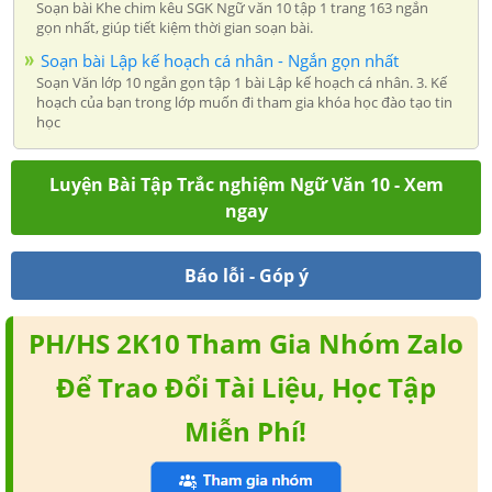
Soạn bài Khe chim kêu SGK Ngữ văn 10 tập 1 trang 163 ngắn
gọn nhất, giúp tiết kiệm thời gian soạn bài.
Soạn bài Lập kế hoạch cá nhân - Ngắn gọn nhất
Soạn Văn lớp 10 ngắn gọn tập 1 bài Lập kế hoạch cá nhân. 3. Kế
hoạch của bạn trong lớp muốn đi tham gia khóa học đào tạo tin
học
Luyện Bài Tập Trắc nghiệm Ngữ Văn 10 - Xem
ngay
Báo lỗi - Góp ý
PH/HS 2K10 Tham Gia Nhóm Zalo
Để Trao Đổi Tài Liệu, Học Tập
Miễn Phí!