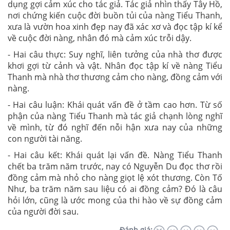
dụng gợi cảm xúc cho tác giả. Tác giả nhìn thấy Tây Hồ,
nơi chứng kiến cuộc đời buồn tủi của nàng Tiểu Thanh,
xưa là vườn hoa xinh đẹp nay đã xác xơ và đọc tập kí kể
về cuộc đời nàng, nhân đó mà cảm xúc trỗi dậy.
- Hai câu thực: Suy nghĩ, liên tưởng của nhà thơ được
khơi gợi từ cảnh và vật. Nhân đọc tập kí về nàng Tiểu
Thanh mà nhà thơ thương cảm cho nàng, đồng cảm với
nàng.
- Hai câu luận: Khái quát vấn đề ở tầm cao hơn. Từ số
phận của nàng Tiểu Thanh mà tác giả chạnh lòng nghĩ
về mình, từ đó nghĩ đến nỗi hận xưa nay của những
con người tài năng.
- Hai câu kết: Khái quát lại vấn đề. Nàng Tiểu Thanh
chết ba trăm năm trước, nay có Nguyễn Du đọc thơ rồi
đồng cảm mà nhỏ cho nàng giọt lệ xót thương. Còn Tố
Như, ba trăm năm sau liệu có ai đồng cảm? Đó là câu
hỏi lớn, cũng là ước mong của thi hào về sự đồng cảm
của người đời sau.
Đánh giá: