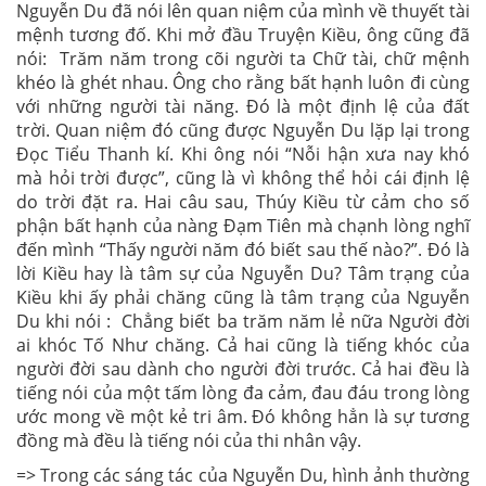
Nguyễn Du đã nói lên quan niệm của mình về thuyết tài
mệnh tương đố. Khi mở đầu Truyện Kiều, ông cũng đã
nói: Trăm năm trong cõi người ta Chữ tài, chữ mệnh
khéo là ghét nhau. Ông cho rằng bất hạnh luôn đi cùng
với những người tài năng. Đó là một định lệ của đất
trời. Quan niệm đó cũng được Nguyễn Du lặp lại trong
Đọc Tiểu Thanh kí. Khi ông nói “Nỗi hận xưa nay khó
mà hỏi trời được”, cũng là vì không thể hỏi cái định lệ
do trời đặt ra. Hai câu sau, Thúy Kiều từ cảm cho số
phận bất hạnh của nàng Đạm Tiên mà chạnh lòng nghĩ
đến mình “Thấy người năm đó biết sau thế nào?”. Đó là
lời Kiều hay là tâm sự của Nguyễn Du? Tâm trạng của
Kiều khi ấy phải chăng cũng là tâm trạng của Nguyễn
Du khi nói : Chẳng biết ba trăm năm lẻ nữa Người đời
ai khóc Tố Như chăng. Cả hai cũng là tiếng khóc của
người đời sau dành cho người đời trước. Cả hai đều là
tiếng nói của một tấm lòng đa cảm, đau đáu trong lòng
ước mong về một kẻ tri âm. Đó không hẳn là sự tương
đồng mà đều là tiếng nói của thi nhân vậy.
=> Trong các sáng tác của Nguyễn Du, hình ảnh thường