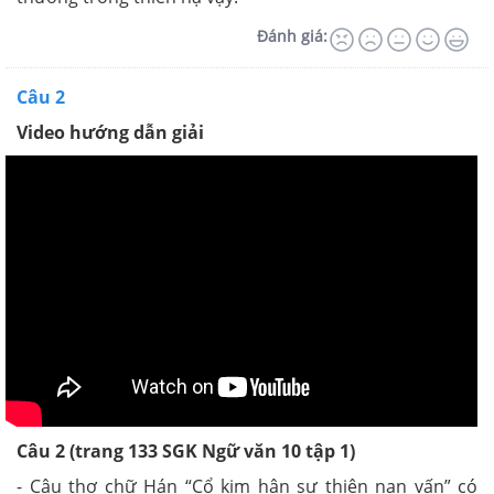
Đánh giá:
Câu 2
Video hướng dẫn giải
Câu 2 (trang 133 SGK Ngữ văn 10 tập 1)
- Câu thơ chữ Hán “Cổ kim hận sự thiên nan vấn” có