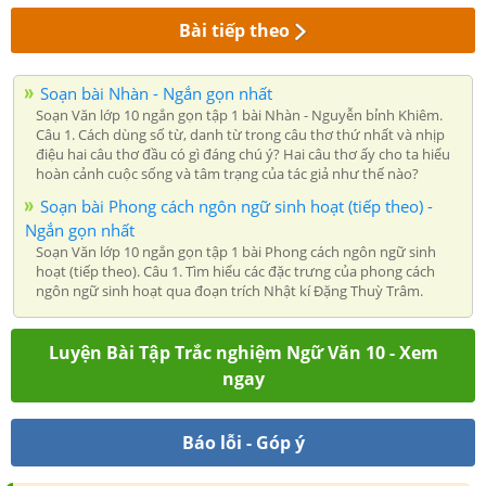
Bài tiếp theo
Soạn bài Nhàn - Ngắn gọn nhất
Soạn Văn lớp 10 ngắn gọn tập 1 bài Nhàn - Nguyễn bỉnh Khiêm.
Câu 1. Cách dùng số từ, danh từ trong câu thơ thứ nhất và nhịp
điệu hai câu thơ đầu có gì đáng chú ý? Hai câu thơ ấy cho ta hiểu
hoàn cảnh cuộc sống và tâm trạng của tác giả như thế nào?
Soạn bài Phong cách ngôn ngữ sinh hoạt (tiếp theo) -
Ngắn gọn nhất
Soạn Văn lớp 10 ngắn gọn tập 1 bài Phong cách ngôn ngữ sinh
hoạt (tiếp theo). Câu 1. Tìm hiểu các đặc trưng của phong cách
ngôn ngữ sinh hoạt qua đoạn trích Nhật kí Đặng Thuỳ Trâm.
Luyện Bài Tập Trắc nghiệm Ngữ Văn 10 - Xem
ngay
Báo lỗi - Góp ý