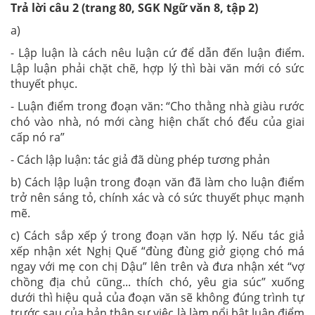
Trả lời câu 2 (trang 80, SGK Ngữ văn 8, tập 2)
a)
- Lập luận là cách nêu luận cứ để dẫn đến luận điểm.
Lập luận phải chặt chẽ, hợp lý thì bài văn mới có sức
thuyết phục.
- Luận điểm trong đoạn văn: “Cho thằng nhà giàu rước
chó vào nhà, nó mới càng hiện chất chó đểu của giai
cấp nó ra”
- Cách lập luận: tác giả đã dùng phép tương phản
b) Cách lập luận trong đoạn văn đã làm cho luận điểm
trở nên sáng tỏ, chính xác và có sức thuyết phục mạnh
mẽ.
c) Cách sắp xếp ý trong đoạn văn hợp lý. Nếu tác giả
xếp nhận xét Nghị Quế “đùng đùng giở giọng chó má
ngay với mẹ con chị Dậu” lên trên và đưa nhận xét “vợ
chồng địa chủ cũng... thích chó, yêu gia súc” xuống
dưới thì hiệu quả của đoạn văn sẽ không đúng trình tự
trước sau của bản thân sự việc là làm nổi bật luận điểm