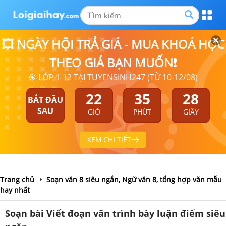
💥 NGÀY HỘI TRẢ GIÁ - MUA KHOÁ HỌC
THEO GIÁ BẠN MUỐN❗
🎯 LỚP 1-12 TẠI TUYENSINH247 (TỪ 10-12/08)
22
35
28
BẮT ĐẦU
SAU
GIỜ
PHÚT
GIÂY
XEM CHI TIẾT
Trang chủ
Soạn văn 8 siêu ngắn, Ngữ văn 8, tổng hợp văn mẫu
hay nhất
Soạn bài Viết đoạn văn trình bày luận điểm siêu