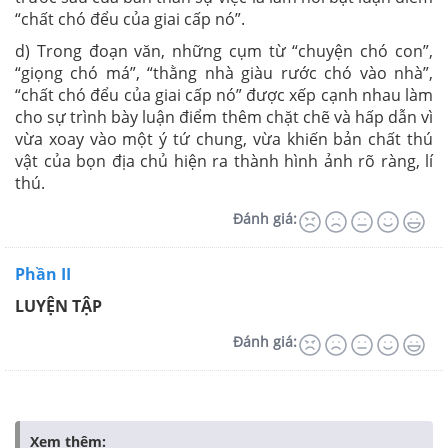
“chất chó đểu của giai cấp nó”.
d) Trong đoạn văn, những cụm từ “chuyện chó con”,
“giọng chó má”, “thằng nhà giàu rước chó vào nhà”,
“chất chó đểu của giai cấp nó” được xếp cạnh nhau làm
cho sự trình bày luận điểm thêm chặt chẽ và hấp dẫn vì
vừa xoay vào một ý tứ chung, vừa khiến bản chất thú
vật của bọn địa chủ hiện ra thành hình ảnh rõ ràng, lí
thú.
Đánh giá:
Phần II
LUYỆN TẬP
Đánh giá:
Xem thêm: