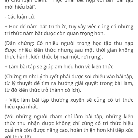
a) Cho luận điểm: " Học phải kết hợp với làm bài tập
mới hiểu bài".
- Các luận cứ:
+ Học để nắm bắt tri thức, tuy vậy việc củng cố những
tri thức nắm bắt được còn quan trọng hơn.
(Dẫn chứng: Có nhiều người trong học tập thu nạp
được nhiều kiến thức nhưng sau một thời gian không
thực hành, kiến thức bị mai một, rơi rụng).
+ Làm bài tập sẽ giúp am hiểu hơn về kiến thức.
(Chứng minh: Lý thuyết phải được soi chiếu vào bài tập,
từ lý thuyết để tìm ra hướng giải quyết trong bài làm,
từ đó kiến thức trở thành có ích).
+ Việc làm bài tập thường xuyên sẽ củng cố tri thức
hiệu quả nhất.
(Với những người chăm chỉ làm bài tập, những kiến
thức thu nhận được không chỉ củng cố tri thức hiệu
quả mà còn được nâng cao, hoàn thiện hơn khi tiếp xúc
với thực tế).