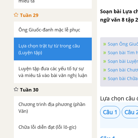
miêu tả
Soạn bài Lựa ch
Tuần 29
ngữ văn 8 tập 2
Ông Giuốc-đanh mặc lễ phục
Soạn Ông Giuố
Lựa chọn trật tự từ trong câu
(Luyện tập)
Soạn bài Tìm h
Soạn bài Luyện
Luyện tập đưa các yếu tố tự sự
Soạn bài Chươ
và miêu tả vào bài văn nghị luận
Soạn bài Chữa l
Tuần 30
Lựa chọn câu 
Chương trình địa phương (phần
Văn)
Câu 1
Câu 
Chữa lỗi diễn đạt (lỗi lô-gíc)