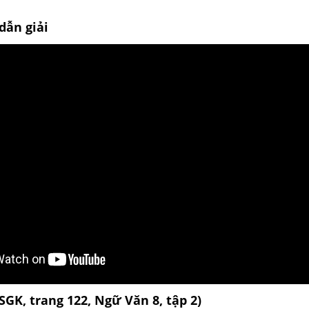
dẫn giải
(SGK, trang 122, Ngữ Văn 8, tập 2)