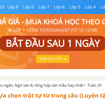
10
Lớp 9
Lớp 8
Lớp 7
Lớp 6
Lớp 5
Lớp 4
Lớ
RẢ GIÁ - MUA KHOÁ HỌC THEO
🎯 LỚP 1-12 TẠI TUYENSINH247 (TỪ 10-12/08)
BẮT ĐẦU SAU 1 NGÀY
XEM CHI TIẾT
êu ngắn, Ngữ văn 8, tổng hợp văn mẫu hay nhất
Tuần 29
ựa chọn trật tự từ trong câu (Luyện tậ