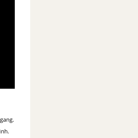
Ngang.
ình.