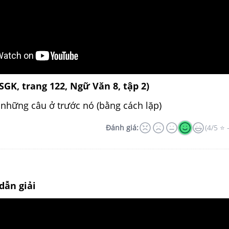
(SGK, trang 122, Ngữ Văn 8, tập 2)
i những câu ở trước nó (bằng cách lặp)
Đánh giá:
(4/5 ⭐ 
dẫn giải