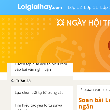
Lớp 12
Lớp 11
Lớp 
Tìm hiểu yếu tố biểu cảm trong
văn nghị luận
💥 NGÀY HỘI T
Tuần 27
Đi bộ ngao du
Hội thoại (tiếp theo)
Luyện tập đưa yếu tố biểu cảm
vào bài văn nghị luận
Tuần 28
Soạn văn 8 si
Lựa chọn trật tự từ trong câu
Soạn bài L
ngắn
Tìm hiểu các yếu tố tự sự và