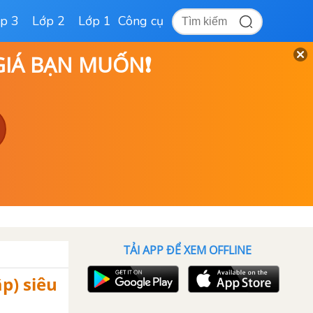
p 3
Lớp 2
Lớp 1
Công cụ
 GIÁ BẠN MUỐN❗
TẢI APP ĐỂ XEM OFFLINE
p) siêu