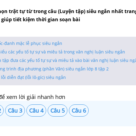
ọn trật tự từ trong câu (Luyện tập) siêu ngắn nhất tran
 giúp tiết kiệm thời gian soạn bài
c-đanh mặc lễ phục siêu ngắn
iểu các yếu tố tự sự và miêu tả trong văn nghị luận siêu ngắn
 tập đưa các yếu tố tự sự và miêu tả vào bài văn nghị luận siêu ng
ng trình địa phương (phần Văn) siêu ngắn lớp 8 tập 2
ỗi diễn đạt (lỗi lô-gíc) siêu ngắn
để xem lời giải nhanh hơn
2
Câu 3
Câu 4
Câu 5
Câu 6