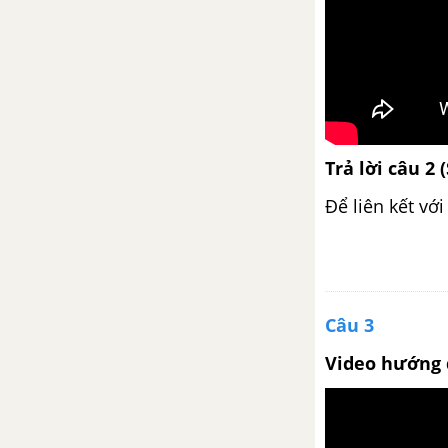
Ôn tập phần tập làm văn
Trả lời câu 2 
Để liên kết vớ
Câu 3
Video hướng 