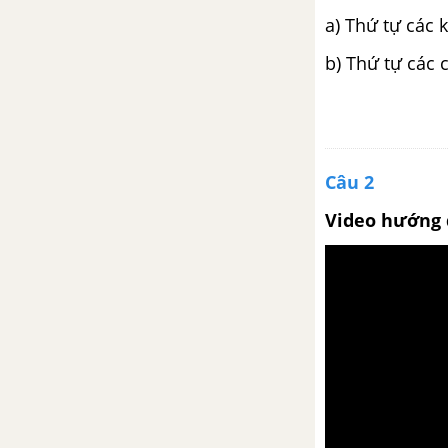
Việt (tiếp theo)
a) Thứ tự các 
Văn bản thông báo
b) Thứ tự các
Tuần 33
Tổng kết phần văn (tiếp theo)
Câu 2
Chương trình địa phương (phần
Video hướng 
Tiếng Việt)
Tuần 34
Tổng kết phần văn (tiếp theo) -
tuần 34
Luyện tập làm văn bản thông
báo