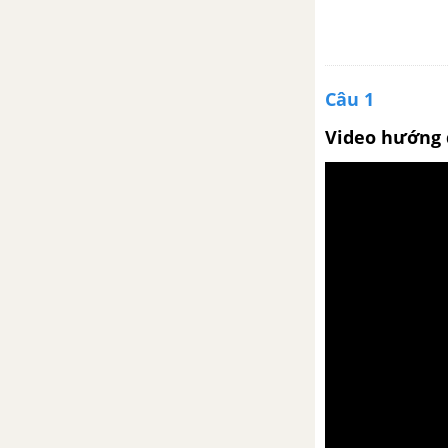
Tuần 16
Muốn làm thằng cuội
Câu 1
Ôn tập và kiểm tra phần Tiếng
Việt
Video hướng 
Tuần 17
Hai chữ nước nhà (trích)
Hoạt động ngữ văn: Làm thơ
bảy chữ
Kiểm tra tổng hợp cuối học kì I
Tuần 18