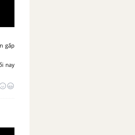
ên gấp
ổi nay