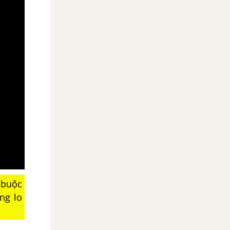
 buộc
ng lo