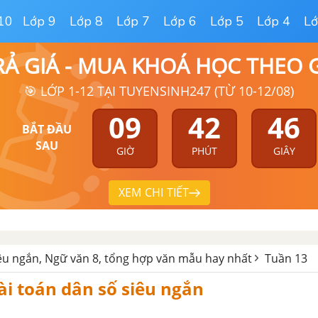
10
Lớp 9
Lớp 8
Lớp 7
Lớp 6
Lớp 5
Lớp 4
Lớ
RẢ GIÁ - MUA KHOÁ HỌC THEO
🎯 LỚP 1-12 TẠI TUYENSINH247 (TỪ 10-12/08)
09
42
45
BẮT ĐẦU
SAU
GIỜ
PHÚT
GIÂY
XEM CHI TIẾT
êu ngắn, Ngữ văn 8, tổng hợp văn mẫu hay nhất
Tuần 13
ài toán dân số siêu ngắn