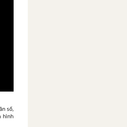
ân số,
n hình