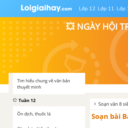
Lớp 12
Lớp 11
Lớp 
Nói giảm nói tránh
💥 NGÀY HỘI T
Luyện nói: Kể chuyện theo ngôi
kể kết hợp với miêu tả và biểu
cảm
Tuần 11
Câu ghép
Tìm hiểu chung về văn bản
thuyết minh
Tuần 12
Soạn văn 8 si
Ôn dịch, thuốc lá
Soạn bài B