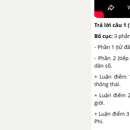
Nhớ rừng
Ông đồ
Trả lời câu 1
Câu nghi vấn
Bố cục:
3 phầ
Viết đoạn văn trong văn bản
- Phần 1 (từ đ
thuyết minh
- Phần 2 (tiế
dân số.
Tuần 19
+ Luận điểm 
Quê hương
thông thái.
Khi con tu hú
+ Luận điểm 2
giới.
Câu nghi vấn (tiếp theo)
+ Luận điểm 3 
Phi.
Thuyết minh về một phương