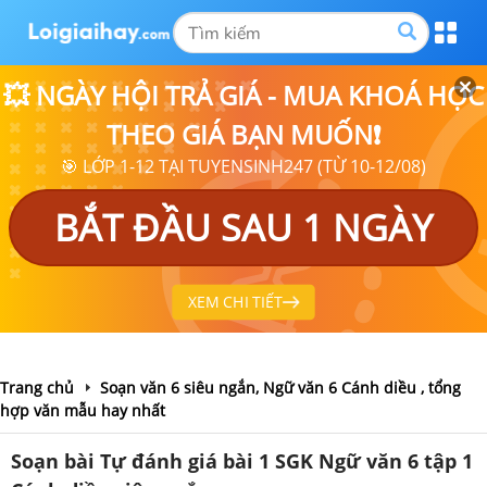
💥 NGÀY HỘI TRẢ GIÁ - MUA KHOÁ HỌC
THEO GIÁ BẠN MUỐN❗
🎯 LỚP 1-12 TẠI TUYENSINH247 (TỪ 10-12/08)
BẮT ĐẦU SAU 1 NGÀY
XEM CHI TIẾT
Trang chủ
Soạn văn 6 siêu ngắn, Ngữ văn 6 Cánh diều , tổng
hợp văn mẫu hay nhất
Soạn bài Tự đánh giá bài 1 SGK Ngữ văn 6 tập 1