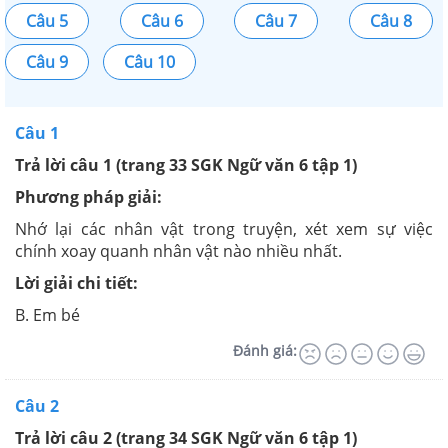
Câu 5
Câu 6
Câu 7
Câu 8
Câu 9
Câu 10
Câu 1
Trả lời câu 1 (trang 33 SGK Ngữ văn 6 tập 1)
Phương pháp giải:
Nhớ lại các nhân vật trong truyện, xét xem sự việc
chính xoay quanh nhân vật nào nhiều nhất.
Lời giải chi tiết:
B. Em bé
Đánh giá:
Câu 2
Trả lời câu 2 (trang 34 SGK Ngữ văn 6 tập 1)