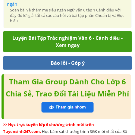
ngắn
Soạn bài Về thăm mẹ siêu ngắn Ngữ văn 6 tập 1 Cánh diều với
đầy đủ lời giải tất cả các câu hỏi và bài tập phần Chuẩn bị và Đọc
hiểu
Luyện Bài Tập Trắc nghiệm Văn 6 - Cánh diều -
Xem ngay
Báo lỗi - Góp ý
Tham Gia Group Dành Cho Lớp 6
Chia Sẻ, Trao Đổi Tài Liệu Miễn Phí
>> Học trực tuyến lớp 6 chương trình mới trên
Tuyensinh247.com.
Học bám sát chương trình SGK mới nhất của Bộ