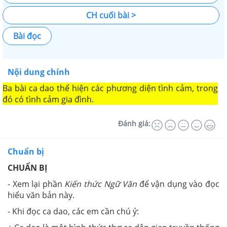
CH cuối bài >
Bài đọc
Nội dung chính
Ba bài ca dao thể hiện các phương diện tình cảm, trong
đó có tình cảm gia đình.
Đánh giá:
Chuẩn bị
CHUẨN BỊ
- Xem lại phần
Kiến thức Ngữ Văn
để vận dụng vào đọc
hiểu văn bản này.
- Khi đọc ca dao, các em cần chú ý: