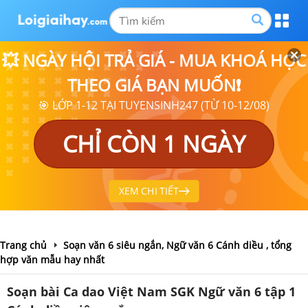
💥 NGÀY HỘI TRẢ GIÁ - MUA KHOÁ HỌC
THEO GIÁ BẠN MUỐN❗
🎯 LỚP 1-12 TẠI TUYENSINH247 (TỪ 10-12/08)
CHỈ CÒN 1 NGÀY
XEM CHI TIẾT
Trang chủ
Soạn văn 6 siêu ngắn, Ngữ văn 6 Cánh diều , tổng
hợp văn mẫu hay nhất
Soạn bài Ca dao Việt Nam SGK Ngữ văn 6 tập 1