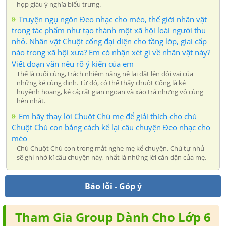
họp giàu ý nghĩa biểu trưng.
Truyện ngụ ngôn Đeo nhạc cho mèo, thế giới nhân vật
trong tác phẩm như tạo thành một xã hội loài người thu
nhỏ. Nhân vật Chuột cống đại diện cho tầng lớp, giai cấp
nào trong xã hội xưa? Em có nhận xét gì về nhân vật này?
Viết đoạn văn nêu rõ ý kiến của em
Thế là cuối cùng, trách nhiệm nặng nề lại đặt lên đôi vai của
những kẻ cùng đinh. Từ đó, có thể thấy chuột Cống là kẻ
huyênh hoang, kẻ cả; rất gian ngoan và xảo trá nhưng vô cùng
hèn nhát.
Em hãy thay lời Chuột Chù mẹ để giải thích cho chú
Chuột Chù con bằng cách kể lại câu chuyện Đeo nhạc cho
mèo
Chú Chuột Chù con trong mắt nghe mẹ kể chuyện. Chú tự nhủ
sẽ ghi nhớ kĩ câu chuyện này, nhất là những lời căn dặn của mẹ.
Báo lỗi - Góp ý
Tham Gia Group Dành Cho Lớp 6