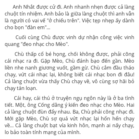
Anh Nhắt được cử đi. Anh nhanh nhẹn được cả làng
chuột tín nhiệm. Anh bảo là giữa làng chuột thì anh vẫn
là người có vai vế "ở
chiếu trên". Việc tẹp nhẹp ấy dành
cho bọn "đàn em"...
Cuối cùng Chù được vinh dự nhận công việc vinh
quang "đeo nhạc cho Mèo".
Chù thấp cổ bé họng, chối không được, phải cõng
cái nhạc ra đi. Gặp Mèo, Chù đánh bạo đến gần. Mèo
liền nhe nanh giương vuốt, gầm gừ. Chù cắm đầu tháo
chạy, vứt cái nhạc lại, không biết cái nhạc bon đi đâu!
Cả làng chuột vừa thấy Chù chạy về, vô cùng sợ hãi bỏ
chạy tán loạn.
Cái hay, cái thú ở truyện ngụ ngôn này là ở ba tình
tiết. Một, ông Cống dâng ý kiến đeo nhạc cho Mèo. Hai
cả làng chuột đùn đẩy nhau. Ba, Chù phải cõng nhạc đi.
Mới gặp Mèo, Chù sợ quá vứt nhạc lại hổn hển chạy
về... Cả làng chuột bạt vía kinh hôn, mạnh ai nấy chạy,
lo bảo toàn tính mạng của mình.