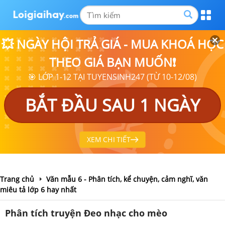
💥 NGÀY HỘI TRẢ GIÁ - MUA KHOÁ HỌC
THEO GIÁ BẠN MUỐN❗
🎯 LỚP 1-12 TẠI TUYENSINH247 (TỪ 10-12/08)
BẮT ĐẦU SAU 1 NGÀY
XEM CHI TIẾT
Trang chủ
Văn mẫu 6 - Phân tích, kể chuyện, cảm nghĩ, văn
miêu tả lớp 6 hay nhất
Phân tích truyện Đeo nhạc cho mèo