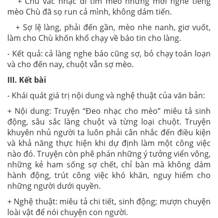
+ Chù vác nhạc đi tìm mèo nhưng mới nghe tiếng
mèo Chù đã sọ run cả mình, không dám tiến.
+ Sợ lệ làng, phải đến gần, mèo nhe nanh, giơ vuốt,
làm cho Chù khốn khổ chạy về báo tin cho làng.
- Kết quả: cả làng nghe báo cũng sợ, bỏ chạy toán loạn
và cho đến nay, chuột vẫn sợ mèo.
III. Kết bài
- Khái quát giá trị nội dung và nghệ thuật của văn bản:
+ Nội dung: Truyện “Đeo nhạc cho mèo” miêu tả sinh
động, sâu sắc làng chuột và từng loại chuột. Truyện
khuyên nhủ người ta luôn phải cân nhắc đến điều kiện
và khả năng thực hiện khi dự định làm một công việc
nào đó. Truyện còn phê phán những ý tưởng viển vông,
những kẻ ham sống sợ chết, chỉ bàn mà không dám
hành động, trút công việc khó khăn, nguy hiểm cho
những người dưới quyền.
+ Nghệ thuật: miêu tả chi tiết, sinh động; mượn chuyện
loài vật để nói chuyện con người.