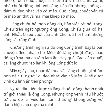
mèo đi đến đâu, chuột sẽ biết trước mà tránh. Cả họ
nhà chuột đồng tình với sáng kiến đó nhưng không ai
dám đi đeo nhạc vào cổ mèo. Cuối cùng, chuột vẫn cứ
bị mèo ăn thịt và mãi mãi khiếp sợ mèo.
Làng chuột hội họp đông đủ, bàn việc rất hệ trọng.
Chiếu trên ngất ngưỡng ông Cống. Chiếu giữa có hai
anh Nhắt. Chiếu cuối của anh Chù, dù hôi hám nhưng
cũng là tráng đinh.
Chương trình nghị sự do ông Cống trình bày là bàn
chuyện đeo nhạc cho Mèo để làng chuột được báo
động từ xa mà an tâm làm ăn. Hay quá! Cao kiến quá!",
cả làng chuột reo lên khi ông Cống dứt lời.
Mấy ngày sau, nhạc đã mua về. Làng chuột lại nhóm
họp để cử "người" đi đeo nhạc vào cổ Mèo. Ai sẽ được
vinh dự lĩnh ấn tiên phong?
Người đầu tiên được cả làng chuột đồng thanh nhất
trí giới thiệu là ông Cống. Nhưng ông vểnh râu khước
từ cho đó là "việc làm tầm thường" không xứng với
danh hiệu cao quý của mình.