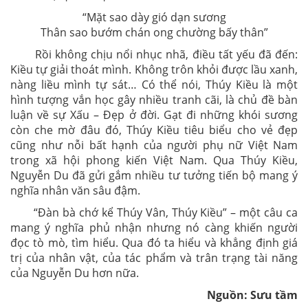
“Mặt sao dày gió dạn sương
Thân sao bướm chán ong chường bấy thân”
Rồi không chịu nổi nhục nhã, điều tất yếu đã đến:
Kiều tự giải thoát mình. Không trôn khỏi được lầu xanh,
nàng liều mình tự sát… Có thể nói, Thúy Kiều là một
hình tượng vắn học gây nhiều tranh cãi, là chủ đề bàn
luận về sự Xấu – Đẹp ở đời. Gạt đi những khói sương
còn che mờ đâu đó, Thúy Kiều tiêu biểu cho vẻ đẹp
cũng như nỗi bất hạnh của người phụ nữ Việt Nam
trong xã hội phong kiến Việt Nam. Qua Thúy Kiều,
Nguyễn Du đã gửi gắm nhiều tư tưởng tiến bộ mang ý
nghĩa nhân văn sâu đậm.
“Đàn bà chớ kể Thúy Vân, Thúy Kiều” – một câu ca
mang ý nghĩa phủ nhận nhưng nó càng khiến người
đọc tò mò, tìm hiểu. Qua đó ta hiểu và khẳng định giá
trị của nhân vật, của tác phẩm và trân trạng tài năng
của Nguyễn Du hơn nữa.
Nguồn: Sưu tầm