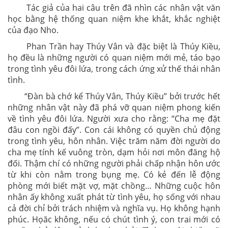
Tác giả của hai câu trên đã nhìn các nhân vật văn
học bằng hệ thống quan niệm khe khắt, khắc nghiệt
của đạo Nho.
Phan Trần hay Thúy Vân và đặc biệt là Thúy Kiều,
họ đều là những người có quan niệm mới mẻ, táo bạo
trong tình yêu đôi lứa, trong cách ứng xử thế thái nhân
tình.
“Đàn bà chớ kể Thúy Vân, Thúy Kiều” bởi trước hết
những nhân vật này đã phá vỡ quan niệm phong kiến
về tình yêu đôi lứa. Người xưa cho rằng: “Cha mẹ đặt
đâu con ngồi đấy”. Con cái không có quyền chủ động
trong tình yêu, hôn nhân. Việc trăm năm đời người do
cha mẹ tính kế vuông tròn, dạm hỏi nơi môn đăng hộ
đối. Thậm chí có những người phải chấp nhận hôn ước
từ khi còn nằm trong bụng mẹ. Có kẻ đến lễ động
phòng mới biết mặt vợ, mặt chồng… Những cuộc hôn
nhân ấy không xuất phát từ tình yêu, họ sống với nhau
cả đời chỉ bởi trách nhiệm và nghĩa vụ. Họ không hạnh
phúc. Họăc không, nếu có chút tình ý, con trai mới có