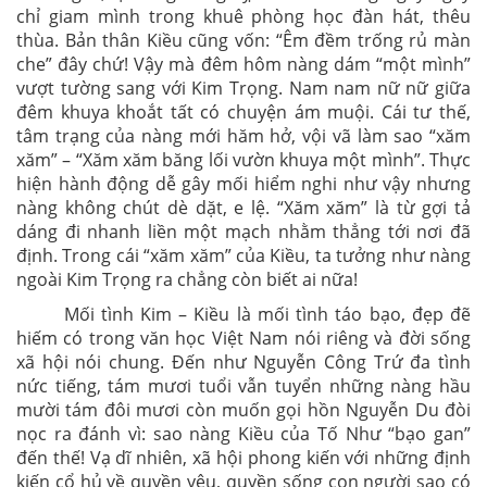
chỉ giam mình trong khuê phòng học đàn hát, thêu
thùa. Bản thân Kiều cũng vốn: “Êm đềm trống rủ màn
che” đây chứ! Vậy mà đêm hôm nàng dám “một mình”
vượt tường sang với Kim Trọng. Nam nam nữ nữ giữa
đêm khuya khoắt tất có chuyện ám muội. Cái tư thế,
tâm trạng của nàng mới hăm hở, vội vã làm sao “xăm
xăm” – “Xăm xăm băng lối vườn khuya một mình”. Thực
hiện hành động dễ gây mối hiểm nghi như vậy nhưng
nàng không chút dè dặt, e lệ. “Xăm xăm” là từ gợi tả
dáng đi nhanh liền một mạch nhằm thẳng tới nơi đã
định. Trong cái “xăm xăm” của Kiều, ta tưởng như nàng
ngoài Kim Trọng ra chẳng còn biết ai nữa!
Mối tình Kim – Kiều là mối tình táo bạo, đẹp đẽ
hiếm có trong văn học Việt Nam nói riêng và đời sống
xã hội nói chung. Đến như Nguyễn Công Trứ đa tình
nức tiếng, tám mươi tuổi vẫn tuyển những nàng hầu
mười tám đôi mươi còn muốn gọi hồn Nguyễn Du đòi
nọc ra đánh vì: sao nàng Kiều của Tố Như “bạo gan”
đến thế! Vạ dĩ nhiên, xã hội phong kiến với những định
kiến cổ hủ về quyền yêu, quyền sống con người sao có