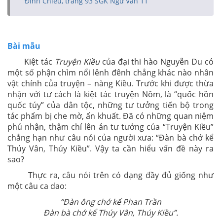
Đình Chiểu, trang 93 SGK Ngữ Văn 11
Bài mẫu
Kiệt tác
Truyện Kiều
của đại thi hào Nguyễn Du có
một số phận chìm nổi lênh đênh chẳng khác nào nhân
vật chính của truyện – nàng Kiều. Trước khi được thừa
nhận với tư cách là kiệt tác truyện Nôm, là “quốc hồn
quốc túy” của dân tộc, những tư tưởng tiến bộ trong
tác phẩm bị che mờ, ẩn khuất. Đã có những quan niệm
phủ nhận, thậm chí lên án tư tưởng của “Truyện Kiều”
chẳng hạn như câu nói của người xưa: “Đàn bà chớ kể
Thúy Vân, Thúy Kiều”. Vậy ta cần hiểu vấn đề này ra
sao?
Thực ra, câu nói trên có dạng đầy đủ giống như
một câu ca dao:
“Đàn ông chớ kể Phan Trần
Đàn bà chớ kể Thúy Vân, Thúy Kiều”.