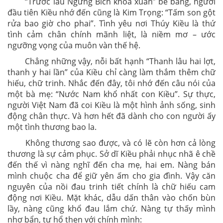
“Trước lầu Ngưng Bích khóa xuân” bẽ bàng, người
đầu tiên Kiều nhớ đến cũng là Kim Trọng: “Tấm son gột
rửa bao giờ cho phai”. Tình yêu nơi Thúy Kiều là thứ
tình cảm chân chính mãnh liệt, là niềm mơ – ước
ngưỡng vọng của muôn vàn thế hệ.
Chẳng những vậy, nỗi bất hạnh “Thanh lâu hai lợt,
thanh y hai lần” của Kiều chỉ càng làm thắm thêm chữ
hiếu, chữ trinh. Nhắc đến đây, tôi nhớ đến câu nói của
một bà mẹ: “Nước Nam khổ nhất con Kiều”. Sự thực,
người Việt Nam đã coi Kiều là một hình ảnh sống, sinh
động chân thực. Và hơn hết đã dành cho con người ấy
một tình thương bao la.
Không thương sao được, và có lẽ còn hơn cả lòng
thương là sự cảm phục. Sở dĩ Kiều phải nhục nhã ê chề
đến thế vì nàng nghĩ đến cha mẹ, hai em. Nàng bán
mình chuộc cha để giữ yên ấm cho gia đình. Vậy căn
nguyên của nồi đau trinh tiết chính là chữ hiếu cam
động nơi Kiều. Mặt khác, dẫu dấn thân vào chốn bùn
lầy, nàng cũng khổ đau lắm chứ. Nàng tự thấy mình
nhơ bẩn, tự hổ thẹn với chính mình: