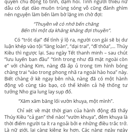
quyền chủ động tỏ tình, dạm hỏi. Tình người thiếu nữ
dẫu có dạt dào muôn trùng sóng vỗ cũng đành ghìm
nén nguyện làm bến làm bờ lặng im chờ đợi:
“Thuyền về có nhớ bến chăng
Bến thì một dạ khăng khăng đợi thuyền”.
Có “trót dại” để tình ý lộ ra, người con gái sẽ bị dư
luận khép vào tội “lăng loàn”, “dại trai”, “đĩ thõa”,… Thúy
Kiều thì ngược lại. Sau ngày Tết thanh minh – sau chút
“lưu luyến ban đầu” “tình trong như đã mặt ngoài còn
e” với chàng Kim, nàng đã ấp ủ trong tim hình bóng
chàng trai “vào trong phong nhã ra ngoài hào hoa” này.
Biết chàng ở kề ngay bên nhà, nàng đã có một hành
động vô cùng táo bạo, có thể khiến cả hệ thống tư
tưởng Nho gia lung lay sụp đổ.
“Xăm xăm băng lối vườn khuya, một mình”.
Chỉ xét về mặt thời gian của hành động đã thấy
Thúy Kiều “cả gan” thế nào! “vườn khuya”, đêm khuya là
thời điểm người ta ít ra ngoải bởi e những điều trắc trở.
Là nữ giới, lại càng kiêng kỵ hơn. Các nàng ngày ngày