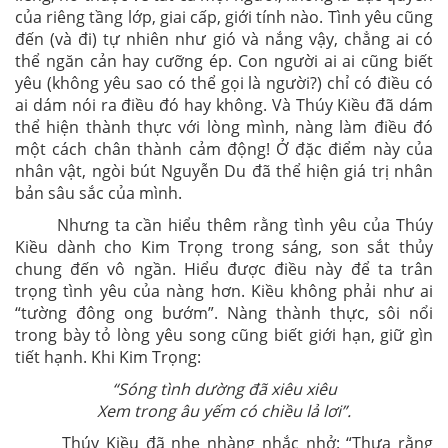
của riêng tầng lớp, giai cấp, giới tính nào. Tình yêu cũng
đến (và đi) tự nhiên như gió và nắng vậy, chẳng ai có
thể ngăn cản hay cưỡng ép. Con người ai ai cũng biết
yêu (không yêu sao có thể gọi là người?) chỉ có điều có
ai dám nói ra điều đó hay không. Và Thúy Kiều đã dám
thể hiện thành thực với lòng mình, nàng làm điều đó
một cách chân thành cảm động! Ở đặc điểm này của
nhân vật, ngòi bút Nguyễn Du đã thể hiện giá trị nhân
bản sâu sắc của mình.
Nhưng ta cần hiểu thêm rằng tình yêu của Thúy
Kiều dành cho Kim Trọng trong sáng, son sắt thủy
chung đến vô ngần. Hiểu được điều này để ta trân
trọng tình yêu của nàng hơn. Kiều không phải như ai
“tường đông ong bướm”. Nàng thành thực, sôi nổi
trong bày tỏ lòng yêu song cũng biết giới hạn, giữ gìn
tiết hạnh. Khi Kim Trọng:
“Sóng tình dường đã xiêu xiêu
Xem trong âu yếm có chiều lả lơi”.
Thúy Kiều đã nhẹ nhàng nhắc nhở: “Thưa rằng