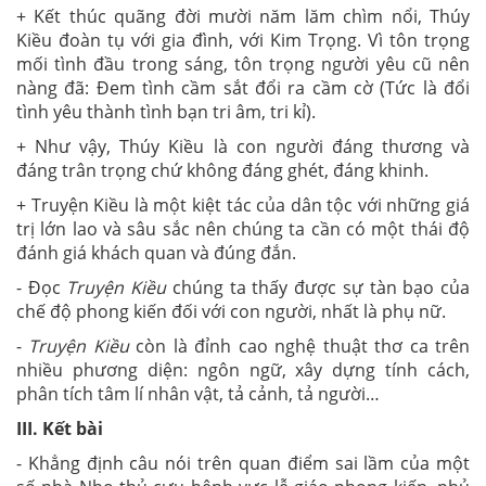
+ Kết thúc quãng đời mười năm lăm chìm nổi, Thúy
Kiều đoàn tụ với gia đình, với Kim Trọng. Vì tôn trọng
mối tình đầu trong sáng, tôn trọng người yêu cũ nên
nàng đã: Đem tình cầm sắt đổi ra cầm cờ (Tức là đổi
tình yêu thành tình bạn tri âm, tri kỉ).
+ Như vậy, Thúy Kiều là con người đáng thương và
đáng trân trọng chứ không đáng ghét, đáng khinh.
+ Truyện Kiều là một kiệt tác của dân tộc với những giá
trị lớn lao và sâu sắc nên chúng ta cần có một thái độ
đánh giá khách quan và đúng đắn.
- Đọc
Truyện Kiều
chúng ta thấy được sự tàn bạo của
chế độ phong kiến đối với con người, nhất là phụ nữ.
-
Truyện Kiều
còn là đỉnh cao nghệ thuật thơ ca trên
nhiều phương diện: ngôn ngữ, xây dựng tính cách,
phân tích tâm lí nhân vật, tả cảnh, tả người…
III. Kết bài
- Khẳng định câu nói trên quan điểm sai lầm của một