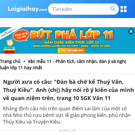
Trang chủ
Văn mẫu 11 - Phân tích, cảm nhận, dàn ý và nghị
luận lớp 11 hay nhất
Người xưa có câu: "Đàn bà chớ kể Thuý Vân,
Thuý Kiều". Anh (chị) hãy nói rõ ý kiến của mình
về quan niệm trên, trang 10 SGK Văn 11
Khẳng định câu nói trên quan điểm sai lầm của một số
nhà Nho thủ cựu bênh vực lễ giáo phong kiến, phủ nhận
Thúy Kiều và Truyện Kiều.
QUẢNG CÁO