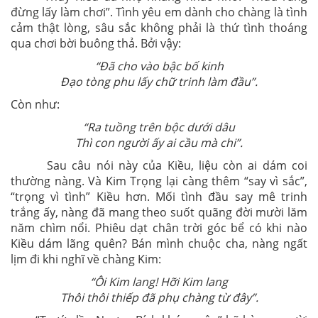
đừng lấy làm chơi”. Tình yêu em dành cho chàng là tình
cảm thật lòng, sâu sắc không phải là thứ tình thoáng
qua chơi bời buông thả. Bởi vậy:
“Đã cho vào bậc bố kinh
Đạo tòng phu lấy chữ trinh làm đầu”.
Còn như:
“Ra tuồng trên bộc dưới dâu
Thì con người ấy ai cầu mà chi”.
Sau câu nói này của Kiều, liệu còn ai dám coi
thường nàng. Và Kim Trọng lại càng thêm “say vì sắc”,
“trọng vì tình” Kiều hơn. Mối tình đầu say mê trinh
trắng ấy, nàng đã mang theo suốt quãng đời mười lăm
năm chìm nổi. Phiêu dạt chân trời góc bể có khi nào
Kiều dám lãng quên? Bán mình chuộc cha, nàng ngất
lịm đi khi nghĩ về chàng Kim:
“Ôi Kim lang! Hỡi Kim lang
Thôi thôi thiếp đã phụ chàng từ đây”.