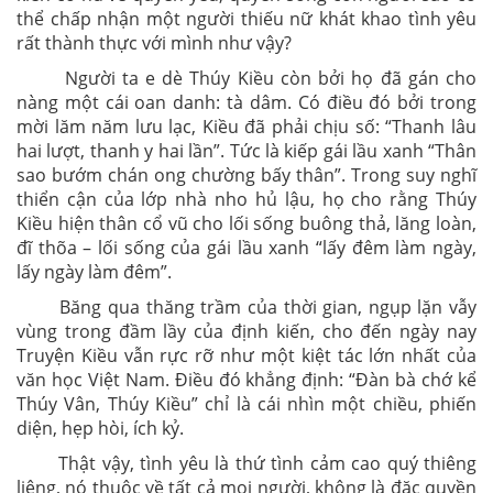
thể chấp nhận một người thiếu nữ khát khao tình yêu
rất thành thực với mình như vậy?
Người ta e dè Thúy Kiều còn bởi họ đã gán cho
nàng một cái oan danh: tà dâm. Có điều đó bởi trong
mời lăm năm lưu lạc, Kiều đã phải chịu số: “Thanh lâu
hai lượt, thanh y hai lần”. Tức là kiếp gái lầu xanh “Thân
sao bướm chán ong chường bấy thân”. Trong suy nghĩ
thiển cận của lớp nhà nho hủ lậu, họ cho rằng Thúy
Kiều hiện thân cổ vũ cho lối sống buông thả, lăng loàn,
đĩ thõa – lối sống của gái lầu xanh “lấy đêm làm ngày,
lấy ngày làm đêm”.
Băng qua thăng trầm của thời gian, ngụp lặn vẫy
vùng trong đầm lầy của định kiến, cho đến ngày nay
Truyện Kiều vẫn rực rỡ như một kiệt tác lớn nhất của
văn học Việt Nam. Điều đó khẳng định: “Đàn bà chớ kể
Thúy Vân, Thúy Kiều” chỉ là cái nhìn một chiều, phiến
diện, hẹp hòi, ích kỷ.
Thật vậy, tình yêu là thứ tình cảm cao quý thiêng
liêng, nó thuộc về tất cả mọi người, không là đặc quyền