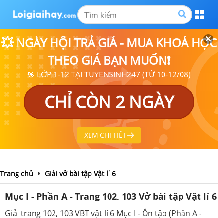
💥 NGÀY HỘI TRẢ GIÁ - MUA KHOÁ HỌC
THEO GIÁ BẠN MUỐN❗
🎯 LỚP 1-12 TẠI TUYENSINH247 (TỪ 10-12/08)
CHỈ CÒN 2 NGÀY
XEM CHI TIẾT
Trang chủ
Giải vở bài tập Vật lí 6
Mục I - Phần A - Trang 102, 103 Vở bài tập Vật lí 6
Giải trang 102, 103 VBT vật lí 6 Mục I - Ôn tập (Phần A -