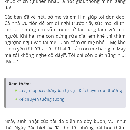
khúc khích tự khen nhau là học giỏi, thông minh, sáng
dạ!
Các bạn đã về hết, bố mẹ và em Hin giúp tôi dọn dẹp.
Cả nhà ưu tiên để em đi nghỉ trước “lấy sức mai đi thi
con ạ" nhưng em vẫn muốn ở lại cùng làm với mọi
người. Khi hai mẹ con đứng rửa đĩa, em khẽ thì thầm
ngượng ngịu vào tai mẹ: "Con cảm ơn mẹ nhé!". Mẹ khẽ
lườm yêu tôi: "Cha bố cô! Lại đi cảm ơn mẹ bao giờ! May
mà tôi không nghe cô đấy!". Tôi chỉ còn biết nũng nịu:
"Mẹ..."
Xem thêm:
Luyện tập xây dựng bài tự sự - Kể chuyện đời thường
Kể chuyện tưởng tượng
Ngày sinh nhật của tôi đã diễn ra đầy buồn, vui như
thế. Ngày đặc biệt ấy đã cho tôi những bài học thấm