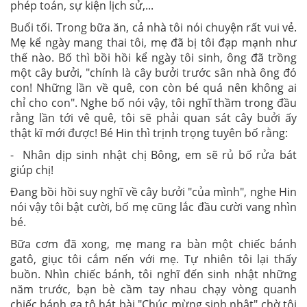
phép toán, sự kiện lịch sử,...
Buổi tối. Trong bữa ăn, cả nhà tôi nói chuyện rất vui vẻ.
Mẹ kể ngày mang thai tôi, mẹ đã bị tôi đạp mạnh như
thế nào. Bố thì bồi hồi kể ngày tôi sinh, ông đã trồng
một cây bưởi, "chính là cây bưởi trước sân nhà ông đó
con! Những lần về quê, con còn bé quá nên không ai
chỉ cho con". Nghe bố nói vậy, tôi nghĩ thầm trong đầu
rằng lần tới vê quê, tôi sẽ phải quan sát cây buởi ấy
thật kĩ mới được! Bé Hin thì trịnh trọng tuyên bố rằng:
- Nhân dịp sinh nhật chị Bông, em sẽ rủ bố rửa bát
giúp chị!
Đang bồi hồi suy nghĩ về cây bưởi "của mình", nghe Hin
nói vậy tôi bật cười, bố mẹ cũng lắc đầu cười vang nhìn
bé.
Bữa cơm đã xong, mẹ mang ra bàn một chiếc bánh
gatô, giục tôi cắm nến với mẹ. Tự nhiên tôi lại thấy
buồn. Nhìn chiếc bánh, tôi nghĩ đến sinh nhật những
năm trước, bạn bè cầm tay nhau chạy vòng quanh
chiếc bánh ga tô hát bài "Chúc mừng sinh nhật" chờ tôi