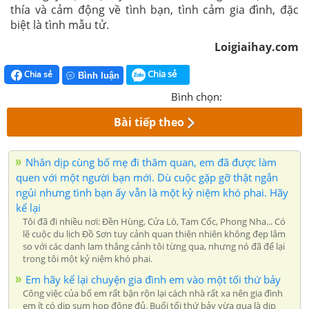
thía và cảm động về tình bạn, tình cảm gia đình, đặc
biệt là tình mẫu tử.
Loigiaihay.com
Chia sẻ
Chia sẻ
Bình luận
Bình chọn:
Bài tiếp theo
Nhân dịp cùng bố mẹ đi thăm quan, em đã được làm
quen với một người bạn mới. Dù cuộc gặp gỡ thật ngắn
ngủi nhưng tình bạn ấy vẫn là một kỷ niệm khó phai. Hãy
kể lại
Tôi đã đi nhiều nơi: Đền Hùng, Cửa Lò, Tam Cốc, Phong Nha... Có
lẽ cuộc du lịch Đồ Sơn tuy cảnh quan thiên nhiên không đẹp lắm
so với các danh lam thắng cảnh tôi từng qua, nhưng nó đã để lại
trong tôi một kỷ niệm khó phai.
Em hãy kể lại chuyện gia đình em vào một tối thứ bảy
Công việc của bố em rất bận rộn lại cách nhà rất xa nên gia đình
em ít có dịp sum họp đông đủ. Buổi tối thứ bảy vừa qua là dịp