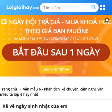
💥 NGÀY HỘI TRẢ GIÁ - MUA KHOÁ HỌC
THEO GIÁ BẠN MUỐN❗
🎯 LỚP 1-12 TẠI TUYENSINH247 (TỪ 10-12/08)
BẮT ĐẦU SAU 1 NGÀY
XEM CHI TIẾT
Trang chủ
Văn mẫu 6 - Phân tích, kể chuyện, cảm nghĩ, văn
miêu tả lớp 6 hay nhất
Kể về ngày sinh nhật của em