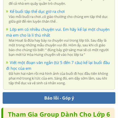
để cả nhà em quây quần trò chuyện.
Kể buổi tập thể dục giờ ra chơi
Vào mỗi buổi ra chơi ,cô giáo thường cho chúng em tập thể dục
giữa giờ để rèn luyện thân thể .
Lớp em có nhiều chuyện vui. Em hãy kể lại một chuyện
mà em cho là lí thú nhất
Mai Hoạt là đứa hay bày ra chuyện vui trong lớp tôi. Sau đây là
một trong những mẫu chuyện vui đó. Hôm ấy, sau khi cô giáo
báo cho chúng tôi biết: “ đúng bảy giờ sáng mai sẽ có một người
bạn mới từ Hòa Hưng chuyển về vào học lớp ta ”
Viết một đoạn văn ngắn (từ 5 đến 7 câu) kể lại buổi đầu
đi học của em
Đã hơn hai năm rồi mà hình ảnh của buổi đi học đầu tiên không
phai mờ trong kí tức của em. Sáng đó, em dậy sớm lắm, sau khi
tập thể dục và vệ sinh cá nhân xong.
Báo lỗi - Góp ý
Tham Gia Group Dành Cho Lớp 6