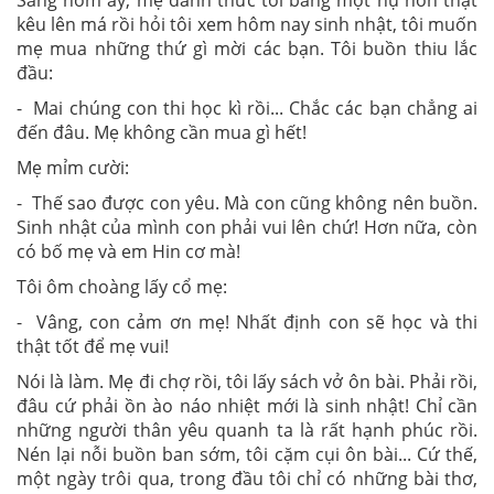
Sáng hôm ấy, mẹ đánh thức tôi bằng một nụ hôn thật
kêu lên má rồi hỏi tôi xem hôm nay sinh nhật, tôi muốn
mẹ mua những thứ gì mời các bạn. Tôi buồn thiu lắc
đầu:
- Mai chúng con thi học kì rồi... Chắc các bạn chẳng ai
đến đâu. Mẹ không cần mua gì hết!
Mẹ mỉm cười:
- Thế sao được con yêu. Mà con cũng không nên buồn.
Sinh nhật của mình con phải vui lên chứ! Hơn nữa, còn
có bố mẹ và em Hin cơ mà!
Tôi ôm choàng lấy cổ mẹ:
- Vâng, con cảm ơn mẹ! Nhất định con sẽ học và thi
thật tốt để mẹ vui!
Nói là làm. Mẹ đi chợ rồi, tôi lấy sách vở ôn bài. Phải rồi,
đâu cứ phải ồn ào náo nhiệt mới là sinh nhật! Chỉ cần
những người thân yêu quanh ta là rất hạnh phúc rồi.
Nén lại nỗi buồn ban sớm, tôi cặm cụi ôn bài... Cứ thế,
một ngày trôi qua, trong đầu tôi chỉ có những bài thơ,