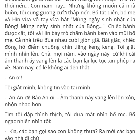
thổi nến... Còn năm nay... Nhưng không muốn cả nhà
buồn, tôi cũng gượng cười thắp nến. Bố tắt điện, bố mẹ
và Hin vừa vỗ tay vừa hát "Mừng ngày sinh nhật của
Bông! Mừng ngày sinh nhật của Bông...". Chiếc bánh
được cắt, tôi và Hin bày trò chấm bánh kem vào mũi bố
mẹ. Cả nhà trêu đùa nhau cười giòn giã. Bất giác, chiếc
đồng hồ điểm chuông chín tiếng keng keng. Tôi giật
mình nhìn lên. Chà, mọi năm, vào ngày này, cứ khi cái
âm thanh ấy vang lên là các bạn lại lục tục xin phép ra
về. Năm nay, có lẽ không ai đến thật.
- An ơi!
Tôi giật mình, không tin vào tai mình.
- An An ơi! Bảo An ơi! - Âm thanh này vang lên lộn xộn,
nhộn nhạo hơn.
Tim tôi đập thình thịch, tôi đưa mắt nhìn bố mẹ. Bố
ngạc nhiên nhìn tôi:
- Kìa, các bạn gọi sao con không thưa? Ra mời các bạn
vào nhà đi chứ!