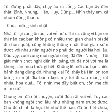
Tôi đứng phắt dậy, chạy ào ra cổng. Các bạn ấy đến
thật: Bình, Nhung, Hiền, Huy, Dũng,... Nhìn thấy em, cả
nhóm đồng thanh:
- Chúc mừng sinh nhật!
Nhà tôi lại càng ồn ào, vui vẻ hơn. Thì ra, cũng vì bận ôn
thi nên các bạn không có nhiều thời gian chuẩn bị (để
đi chọn quà), cũng không thống nhất thời gian sớm
được với nhau nên người nọ phải đợi người kia hơi lâu.
Dầu vậy, cuối cùng mọi người cũng đã đến. Nhưng... Tôi
giật mình chợt nghĩ đến khi sáng, tôi đã nói với mẹ là
không cần mua thức gì hết. Không lẽ mời các bạn chiếc
bánh đang dùng dở. Nhưng kia! Tôi thấy bé Hin lon ton
bưng ra một đĩa bánh kẹo, mẹ tôi đi sau mang rất
nhiêu hoa quả... Tôi nhìn mẹ đầy biết ơn, còn mẹ chỉ
mỉm cười.
Chúng em đã nói chuyện, cười đùa rất vui vẻ. Tuy các
bạn không ngồi chơi lâu như những năm truớc được.
Chủ đề chính là học thi như thế nào, đã ôn hết chưa,