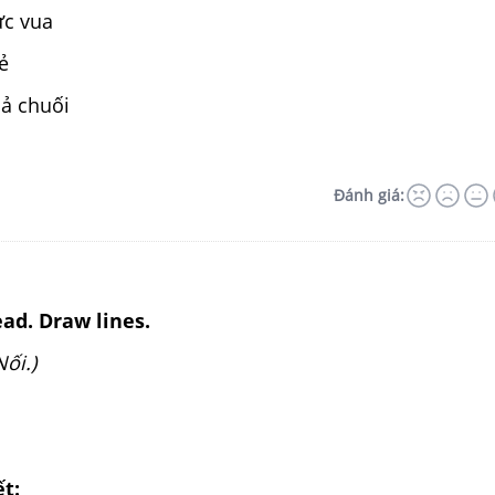
ức vua
ẻ
uả chuối
Đánh giá:
ead. Draw lines.
Nối.)
ết: