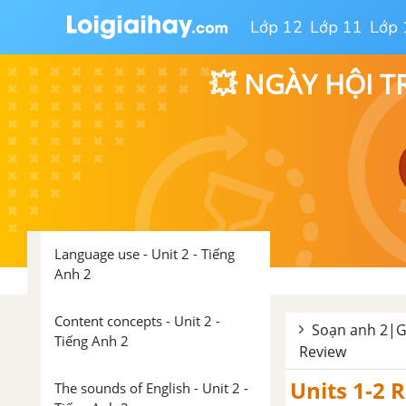
Lớp 12
Lớp 11
Lớp 
The sounds of English - Unit 1 -
Tiếng Anh 2
💥 NGÀY HỘI T
Story - Unit 1 - Tiếng Anh 2
Unit 2 : I Like Food.
Vocabulary - Unit 2 - Tiếng Anh
2
Language use - Unit 2 - Tiếng
Anh 2
Content concepts - Unit 2 -
Soạn anh 2|Gi
Tiếng Anh 2
Review
Units 1-2 
The sounds of English - Unit 2 -