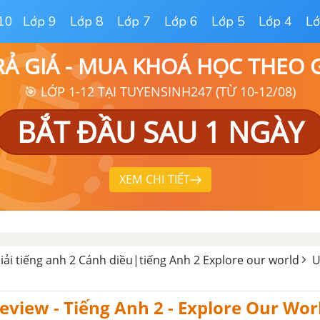
10
Lớp 9
Lớp 8
Lớp 7
Lớp 6
Lớp 5
Lớp 4
Lớ
RẢ GIÁ - MUA KHOÁ HỌC THEO
🎯 LỚP 1-12 TẠI TUYENSINH247 (TỪ 10-12/08)
BẮT ĐẦU SAU 1 NGÀY
XEM CHI TIẾT
ải tiếng anh 2 Cánh diều|tiếng Anh 2 Explore our world
U
Review - Tiếng Anh 2 - Explore Our Wor