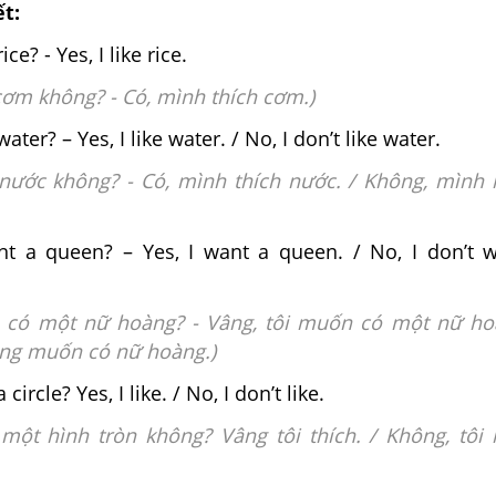
ết:
ice? - Yes, I like rice.
cơm không? - Có, mình thích cơm.)
ater? – Yes, I like water. / No, I don’t like water.
 nước không? - Có, mình thích nước. / Không, mình
t a queen? – Yes, I want a queen. / No, I don’t 
 có một nữ hoàng? - Vâng, tôi muốn có một nữ ho
ông muốn có nữ hoàng.)
 circle? Yes, I like. / No, I don’t like.
 một hình tròn không? Vâng tôi thích. / Không, tôi