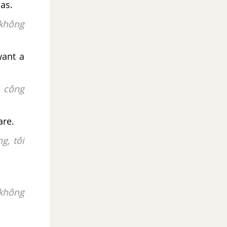
nas.
 không
want a
 công
are.
g, tôi
.
 không