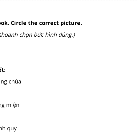
ok. Circle the correct picture.
 Khoanh chọn bức hình đúng.)
ết:
ng chúa
g miện
nh quy