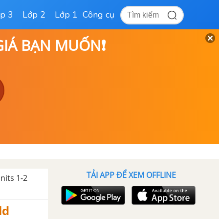
p 3
Lớp 2
Lớp 1
Công cụ
 GIÁ BẠN MUỐN❗
TẢI APP ĐỂ XEM OFFLINE
nits 1-2
ld