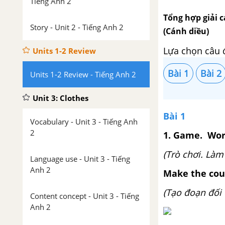
Tiếng Anh 2
Tổng hợp giải c
Story - Unit 2 - Tiếng Anh 2
(Cánh diều)
Lựa chọn câu 
Units 1-2 Review
Bài 1
Bài 2
Units 1-2 Review - Tiếng Anh 2
Unit 3: Clothes
Bài 1
Vocabulary - Unit 3 - Tiếng Anh
2
1. Game. Wor
(Trò chơi. Làm
Language use - Unit 3 - Tiếng
Anh 2
Make the cou
(Tạo đoạn đối 
Content concept - Unit 3 - Tiếng
Anh 2