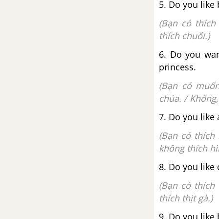
5. Do you like 
Story - Unit 4 - Tiếng Anh 2
(Bạn có thích
thích chuối.)
Units 1-4 Review
6. Do you want
Units 1-4 Review - Tiếng Anh 2
princess.
(Bạn có muốn
chúa. / Không
7. Do you like 
(Bạn có thích 
không thích hì
8. Do you like 
(Bạn có thích 
thích thịt gà.)
9. Do you like 