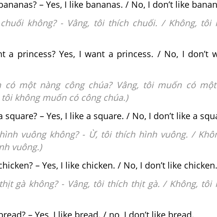
bananas? – Yes, I like bananas. / No, I don’t like bana
 chuối không? - Vâng, tôi thích chuối. / Không, tôi
 a princess? Yes, I want a princess. / No, I don’t 
 có một nàng công chúa? Vâng, tôi muốn có một
, tôi không muốn có công chúa.)
a square? – Yes, I like a square. / No, I don’t like a squ
hình vuông không? - Ừ, tôi thích hình vuông. / Khôn
nh vuông.)
chicken? – Yes, I like chicken. / No, I don’t like chicken
thịt gà không? - Vâng, tôi thích thịt gà. / Không, tôi
bread? – Yes, I like bread. / no, I don’t like bread.