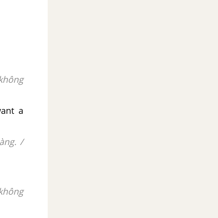
 không
want a
àng. /
 không