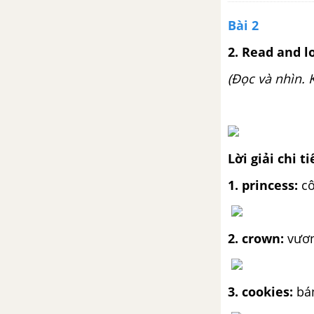
Bài 2
2. Read and lo
(Đọc và nhìn.
Lời giải chi ti
1. princess:
cô
2. crown:
vươn
3. cookies:
bá