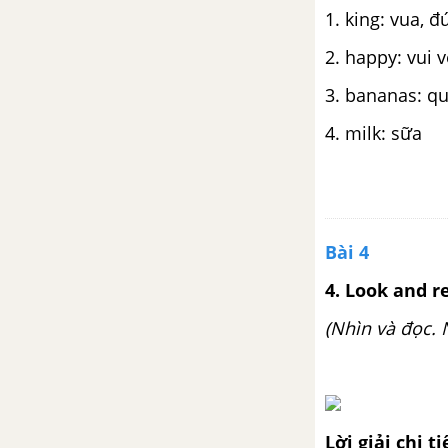
1. king: vua, đ
2. happy: vui v
3. bananas: q
4. milk: sữa
Bài 4
4. Look and r
(Nhìn và đọc. 
Lời giải chi ti