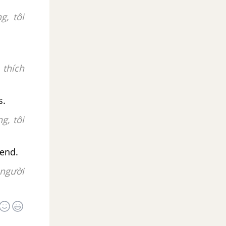
g, tôi
 thích
s.
g, tôi
iend.
người