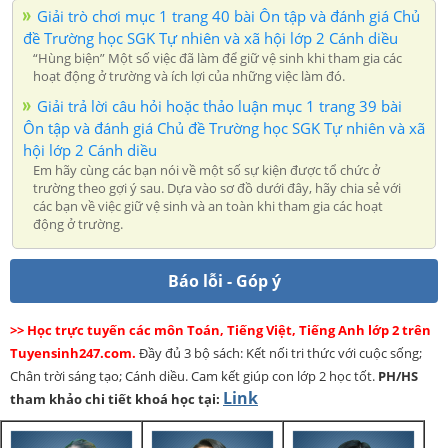
Giải trò chơi mục 1 trang 40 bài Ôn tập và đánh giá Chủ
đề Trường học SGK Tự nhiên và xã hội lớp 2 Cánh diều
“Hùng biện” Một số việc đã làm để giữ vệ sinh khi tham gia các
hoạt động ở trường và ích lợi của những việc làm đó.
Giải trả lời câu hỏi hoặc thảo luận mục 1 trang 39 bài
Ôn tập và đánh giá Chủ đề Trường học SGK Tự nhiên và xã
hội lớp 2 Cánh diều
Em hãy cùng các bạn nói về một số sự kiện được tổ chức ở
trường theo gợi ý sau. Dựa vào sơ đồ dưới đây, hãy chia sẻ với
các bạn về việc giữ vệ sinh và an toàn khi tham gia các hoạt
động ở trường.
Báo lỗi - Góp ý
>> Học trực tuyến các môn Toán, Tiếng Việt, Tiếng Anh lớp 2 trên
Tuyensinh247.com.
Đầy đủ 3 bộ sách: Kết nối tri thức với cuộc sống;
Chân trời sáng tạo; Cánh diều. Cam kết giúp con lớp 2 học tốt.
PH/HS
Link
tham khảo chi tiết khoá học tại: