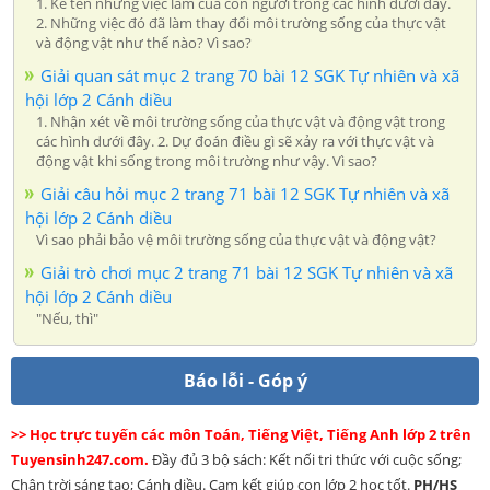
1. Kể tên những việc làm của con người trong các hình dưới đây.
2. Những việc đó đã làm thay đổi môi trường sống của thực vật
và động vật như thế nào? Vì sao?
Giải quan sát mục 2 trang 70 bài 12 SGK Tự nhiên và xã
hội lớp 2 Cánh diều
1. Nhận xét về môi trường sống của thực vật và động vật trong
các hình dưới đây. 2. Dự đoán điều gì sẽ xảy ra với thực vật và
động vật khi sống trong môi trường như vậy. Vì sao?
Giải câu hỏi mục 2 trang 71 bài 12 SGK Tự nhiên và xã
hội lớp 2 Cánh diều
Vì sao phải bảo vệ môi trường sống của thực vật và động vật?
Giải trò chơi mục 2 trang 71 bài 12 SGK Tự nhiên và xã
hội lớp 2 Cánh diều
"Nếu, thì"
Báo lỗi - Góp ý
>> Học trực tuyến các môn Toán, Tiếng Việt, Tiếng Anh lớp 2 trên
Tuyensinh247.com.
Đầy đủ 3 bộ sách: Kết nối tri thức với cuộc sống;
Chân trời sáng tạo; Cánh diều. Cam kết giúp con lớp 2 học tốt.
PH/HS