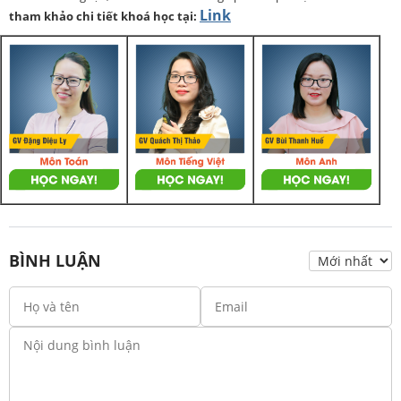
Link
tham khảo chi tiết khoá học tại:
BÌNH LUẬN