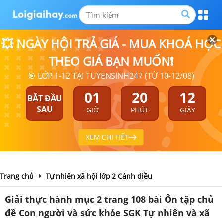
💥 NGÀY HỘI TRẢ GIÁ - MUA KHOÁ HỌC
THEO GIÁ BẠN MUỐN❗
🎯 LỚP 1-12 TẠI TUYENSINH247 (TỪ 10-12/08)
01
20
12
BẮT ĐẦU
SAU
GIỜ
PHÚT
GIÂY
XEM CHI TIẾT
Trang chủ
Tự nhiên xã hội lớp 2 Cánh diều
Giải thực hành mục 2 trang 108 bài Ôn tập chủ
đề Con người và sức khỏe SGK Tự nhiên và xã