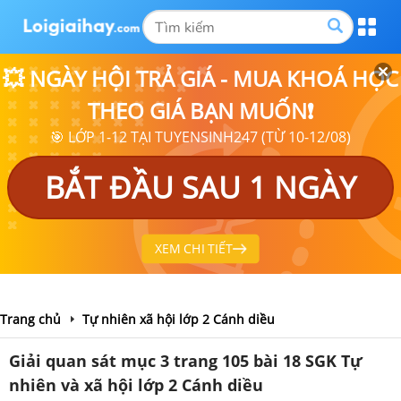
💥 NGÀY HỘI TRẢ GIÁ - MUA KHOÁ HỌC
THEO GIÁ BẠN MUỐN❗
🎯 LỚP 1-12 TẠI TUYENSINH247 (TỪ 10-12/08)
BẮT ĐẦU SAU 1 NGÀY
XEM CHI TIẾT
Trang chủ
Tự nhiên xã hội lớp 2 Cánh diều
Giải quan sát mục 3 trang 105 bài 18 SGK Tự
nhiên và xã hội lớp 2 Cánh diều