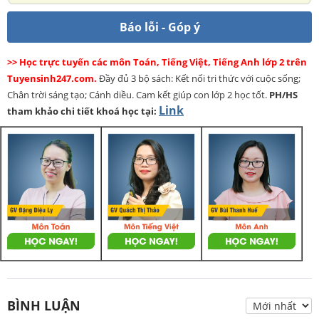
Báo lỗi - Góp ý
>> Học trực tuyến các môn Toán, Tiếng Việt, Tiếng Anh lớp 2 trên
Tuyensinh247.com.
Đầy đủ 3 bộ sách: Kết nối tri thức với cuộc sống;
Chân trời sáng tạo; Cánh diều. Cam kết giúp con lớp 2 học tốt.
PH/HS
Link
tham khảo chi tiết khoá học tại:
BÌNH LUẬN