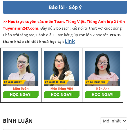
Báo lỗi - Góp ý
>> Học trực tuyến các môn Toán, Tiếng Việt, Tiếng Anh lớp 2 trên
Tuyensinh247.com.
Đầy đủ 3 bộ sách: Kết nối tri thức với cuộc sống;
Chân trời sáng tạo; Cánh diều. Cam kết giúp con lớp 2 học tốt.
PH/HS
Link
tham khảo chi tiết khoá học tại:
BÌNH LUẬN