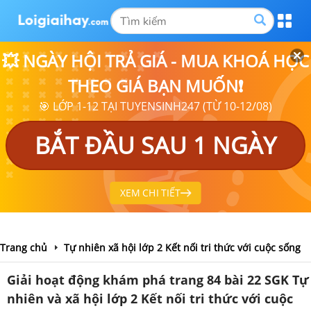
💥 NGÀY HỘI TRẢ GIÁ - MUA KHOÁ HỌC
THEO GIÁ BẠN MUỐN❗
🎯 LỚP 1-12 TẠI TUYENSINH247 (TỪ 10-12/08)
BẮT ĐẦU SAU 1 NGÀY
XEM CHI TIẾT
Trang chủ
Tự nhiên xã hội lớp 2 Kết nối tri thức với cuộc sống
Giải hoạt động khám phá trang 84 bài 22 SGK Tự
nhiên và xã hội lớp 2 Kết nối tri thức với cuộc