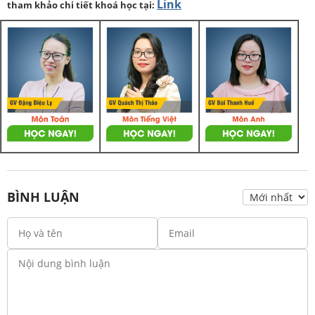
Link
tham khảo chi tiết khoá học tại:
BÌNH LUẬN