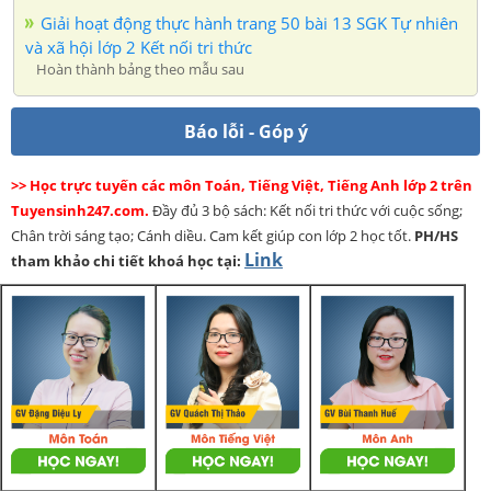
Giải hoạt động thực hành trang 50 bài 13 SGK Tự nhiên
và xã hội lớp 2 Kết nối tri thức
Hoàn thành bảng theo mẫu sau
Báo lỗi - Góp ý
>> Học trực tuyến các môn Toán, Tiếng Việt, Tiếng Anh lớp 2 trên
Tuyensinh247.com.
Đầy đủ 3 bộ sách: Kết nối tri thức với cuộc sống;
Chân trời sáng tạo; Cánh diều. Cam kết giúp con lớp 2 học tốt.
PH/HS
Link
tham khảo chi tiết khoá học tại: