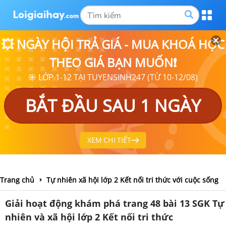
💥 NGÀY HỘI TRẢ GIÁ - MUA KHOÁ HỌC
THEO GIÁ BẠN MUỐN❗
🎯 LỚP 1-12 TẠI TUYENSINH247 (TỪ 10-12/08)
BẮT ĐẦU SAU 1 NGÀY
XEM CHI TIẾT
Trang chủ
Tự nhiên xã hội lớp 2 Kết nối tri thức với cuộc sống
Giải hoạt động khám phá trang 48 bài 13 SGK Tự
nhiên và xã hội lớp 2 Kết nối tri thức