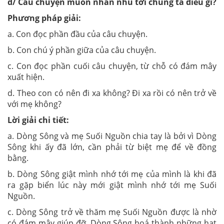
d/ Câu chuyện muốn nhắn nhủ tới chúng ta điều gì?
Phương pháp giải:
a. Con đọc phần đầu của câu chuyện.
b. Con chú ý phần giữa của câu chuyện.
c. Con đọc phần cuối câu chuyện, từ chỗ có đám mây
xuất hiện.
d. Theo con có nên đi xa không? Đi xa rồi có nên trở về
với mẹ không?
Lời giải chi tiết:
a. Dòng Sông và mẹ Suối Nguồn chia tay là bởi vì Dòng
Sông khi ấy đã lớn, cần phải từ biệt mẹ để về đồng
bằng.
b. Dòng Sông giật mình nhớ tới mẹ của mình là khi đã
ra gặp biển lúc này mới giật mình nhớ tới mẹ Suối
Nguồn.
c. Dòng Sông trở về thăm mẹ Suối Nguồn được là nhờ
có đám mây giúp đỡ. Dòng Sông hoá thành những hạt