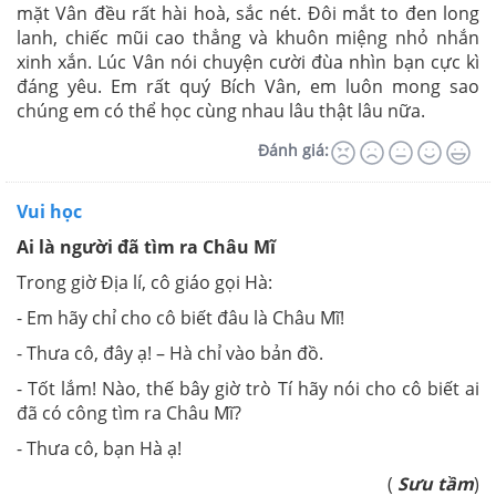
mặt Vân đều rất hài hoà, sắc nét. Đôi mắt to đen long
lanh, chiếc mũi cao thẳng và khuôn miệng nhỏ nhắn
xinh xắn. Lúc Vân nói chuyện cười đùa nhìn bạn cực kì
đáng yêu. Em rất quý Bích Vân, em luôn mong sao
chúng em có thể học cùng nhau lâu thật lâu nữa.
Đánh giá:
Vui học
Ai là người đã tìm ra Châu Mĩ
Trong giờ Địa lí, cô giáo gọi Hà:
- Em hãy chỉ cho cô biết đâu là Châu Mĩ!
- Thưa cô, đây ạ! – Hà chỉ vào bản đồ.
- Tốt lắm! Nào, thế bây giờ trò Tí hãy nói cho cô biết ai
đã có công tìm ra Châu Mĩ?
- Thưa cô, bạn Hà ạ!
(
Sưu tầm
)