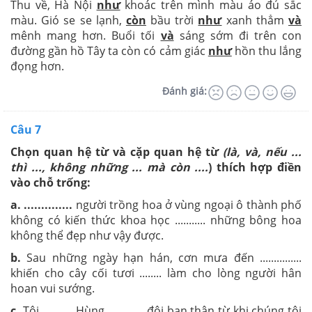
Thu về, Hà Nội
như
khoác trên mình màu áo đủ sắc
màu. Gió se se lạnh,
còn
bầu trời
như
xanh thẳm
và
mênh mang hơn. Buổi tối
và
sáng sớm đi trên con
đường gần hồ Tây ta còn có cảm giác
như
hồn thu lắng
đọng hơn.
Đánh giá:
Câu 7
Chọn quan hệ từ và cặp quan hệ từ
(là, và, nếu ...
thì ..., không những ... mà còn ....
) thích hợp điền
vào chỗ trống:
a. ..............
người trồng hoa ở vùng ngoại ô thành phố
không có kiến thức khoa học ........... những bông hoa
không thể đẹp như vậy được.
b.
Sau những ngày hạn hán, cơn mưa đến ...............
khiến cho cây cối tươi ........ làm cho lòng người hân
hoan vui sướng.
c.
Tôi ........... Hùng ............. đôi bạn thân từ khi chúng tôi