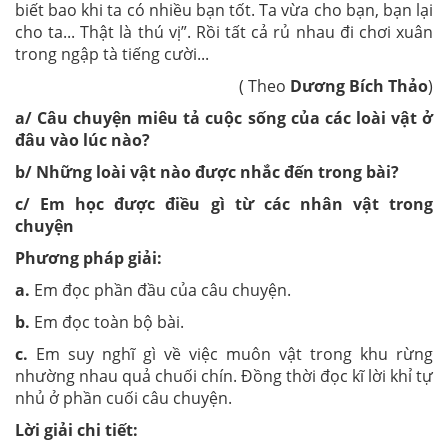
biết bao khi ta có nhiều bạn tốt. Ta vừa cho bạn, bạn lại
cho ta... Thật là thú vị”. Rồi tất cả rủ nhau đi chơi xuân
trong ngập tà tiếng cười...
( Theo
Dương Bích Thảo
)
a/ Câu chuyện miêu tả cuộc sống của các loài vật ở
đâu vào lúc nào?
b/ Những loài vật nào được nhắc đến trong bài?
c/ Em học được điều gì từ các nhân vật trong
chuyện
Phương pháp giải:
a.
Em đọc phần đầu của câu chuyện.
b.
Em đọc toàn bộ bài.
c.
Em suy nghĩ gì về việc muôn vật trong khu rừng
nhường nhau quả chuối chín. Đồng thời đọc kĩ lời khỉ tự
nhủ ở phần cuối câu chuyện.
Lời giải chi tiết: