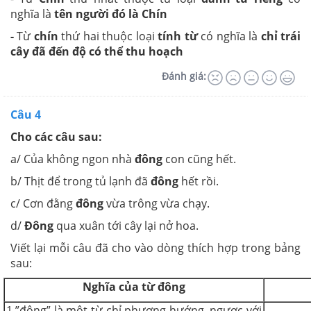
nghĩa là
tên người đó là Chín
-
Từ
chín
thứ hai thuộc loại
tính từ
có nghĩa là
chỉ trái
cây đã đến độ có thể thu hoạch
Đánh giá:
Câu 4
Cho các câu sau:
a/ Của không ngon nhà
đông
con cũng hết.
b/ Thịt để trong tủ lạnh đã
đông
hết rồi.
c/ Cơn đằng
đông
vừa trông vừa chạy.
d/
Đông
qua xuân tới cây lại nở hoa.
Viết lại mỗi câu đã cho vào dòng thích hợp trong bảng
sau:
Nghĩa của từ đông
1.”đông” là một từ chỉ phương hướng, ngược với
................