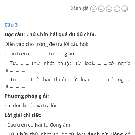
Đánh giá:
Câu 3
Đọc câu: Chú Chín hái quả đu đủ chín.
Điền vào chỗ trống để trả lời câu hỏi:
- Câu trên có............ từ đồng âm.
- Từ.............thứ nhất thuộc từ loại.............có nghĩa
là..............
- Từ............thứ hai thuộc từ loại................có nghĩa
là..............
Phương pháp giải:
Em đọc kĩ câu và trả lời:
Lời giải chi tiết:
- Câu trên có
hai
từ đồng âm
- Từ
Chín
thứ nhất thuộc từ loại
danh từ riêng
có