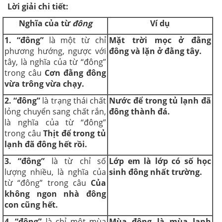
Lời giải chi tiết:
Nghĩa của từ
đông
Ví dụ
1. “đông”
là một từ chỉ
Mặt trời mọc ở đằng
phương hướng, ngược với
đông và lặn ở đằng tây.
tây, là nghĩa của từ “đông”
trong câu
Cơn đằng đông
vừa trông vừa chạy.
2. “đông”
là trạng thái chất
Nước để trong tủ lạnh đã
lỏng chuyển sang chất rắn,
đông thành đá.
là nghĩa của từ “đông”
trong câu
Thịt để trong tủ
lạnh đã đông hết rồi.
3. “đông”
là từ chỉ số
Lớp em là lớp có số học
lượng nhiều, là nghĩa của
sinh đông nhất trường.
từ “đông” trong câu
Của
không ngon nhà đông
con cũng hết.
4. “đông”
là chỉ một mùa
Mùa đông là mùa lạnh