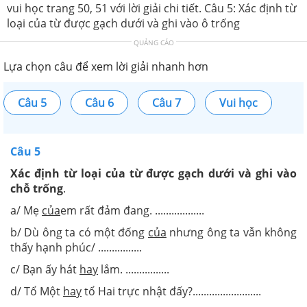
vui học trang 50, 51 với lời giải chi tiết. Câu 5: Xác định từ
loại của từ được gạch dưới và ghi vào ô trống
QUẢNG CÁO
Lựa chọn câu để xem lời giải nhanh hơn
Câu 5
Câu 6
Câu 7
Vui học
Câu 5
Xác định từ loại của từ được gạch dưới và ghi vào
chỗ trống
.
a/ Mẹ
của
em rất đảm đang. ..................
b/ Dù ông ta có một đống
của
nhưng ông ta vẫn không
thấy hạnh phúc/ ................
c/ Bạn ấy hát
hay
lắm. ................
d/ Tổ Một
hay
tổ Hai trực nhật đấy?.........................