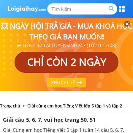
💥 NGÀY HỘI TRẢ GIÁ - MUA KHOÁ HỌC
THEO GIÁ BẠN MUỐN❗
🎯 LỚP 1-12 TẠI TUYENSINH247 (TỪ 10-12/08)
CHỈ CÒN 2 NGÀY
XEM CHI TIẾT
Trang chủ
Giải cùng em học Tiếng Việt lớp 5 tập 1 và tập 2
Giải câu 5, 6, 7, vui học trang 50, 51
Giải Cùng em học Tiếng Việt 5 tập 1 tuần 14 câu 5, 6, 7,