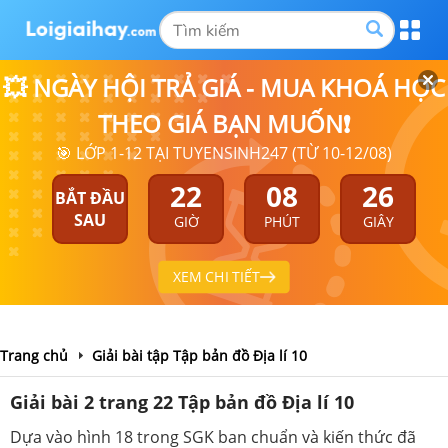
💥 NGÀY HỘI TRẢ GIÁ - MUA KHOÁ HỌC
THEO GIÁ BẠN MUỐN❗
🎯 LỚP 1-12 TẠI TUYENSINH247 (TỪ 10-12/08)
22
08
26
BẮT ĐẦU
SAU
GIỜ
PHÚT
GIÂY
XEM CHI TIẾT
Trang chủ
Giải bài tập Tập bản đồ Địa lí 10
Giải bài 2 trang 22 Tập bản đồ Địa lí 10
Dựa vào hình 18 trong SGK ban chuẩn và kiến thức đã