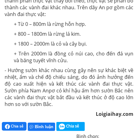
thành phần thực vật thay đổi theo, thực vật sẽ phân bố
thành các vành đai khác nhau. Trên dãy An pơ gồm các
vành đai thực vật:
+ Từ 0 – 800m là rừng hỗn hợp.
+ 800 – 1800m là rừng lá kim.
+ 1800 – 2000m là cỏ và cây bụi.
+ Trên 2000m là đồng cỏ núi cao, cho đến đá vụn
và băng tuyết vĩnh cửu.
- Hướng sườn khác nhau cùng gây nên sự khác biệt về
nhiệt, ẩm và chế độ chiếu sáng, do đó ảnh hưởng đến
độ cao xuất hiện và kết thúc các vành đai thực vật.
Sườn phía Nam Anpơ có khí hậu ấm hơn sườn Bắc nên
các vành đai thực vật bắt đầu và kết thúc ở độ cao lớn
hơn so với sườn Bắc.
Loigiaihay.com
Chia sẻ
Chia sẻ
Bình luận
Bình chọn: