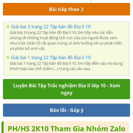
Bài tiếp theo
Giải bài 3 trang 22 Tập bản đồ Địa lí 10
Giải bài 3 trang 22 Tập bản đồ Địa lí 10, Em hãy nêu các dẫn
chứng về những hoạt động tích cực của con người được xem
như một nhân tố rất quan trọng có ảnh hưởng tới sự phát triển
và phân bố sinh vật.
Giải bài 1 trang 22 Tập bản đồ Địa lí 10
Giải bài 1 trang 22 Tập bản đồ Địa lí 10, Em hãy điền các nội dung
thích hợp vào chỗ chấm (...) trong các câu sau:
Luyện Bài Tập Trắc nghiệm Địa lí lớp 10 - Xem
ngay
Báo lỗi - Góp ý
PH/HS 2K10 Tham Gia Nhóm Zalo