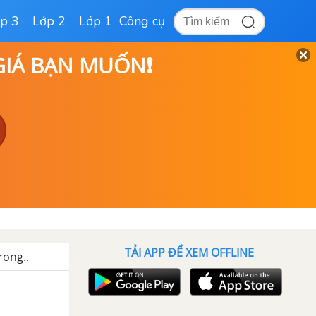
p 3
Lớp 2
Lớp 1
Công cụ
 GIÁ BẠN MUỐN❗
TẢI APP ĐỂ XEM OFFLINE
rong..