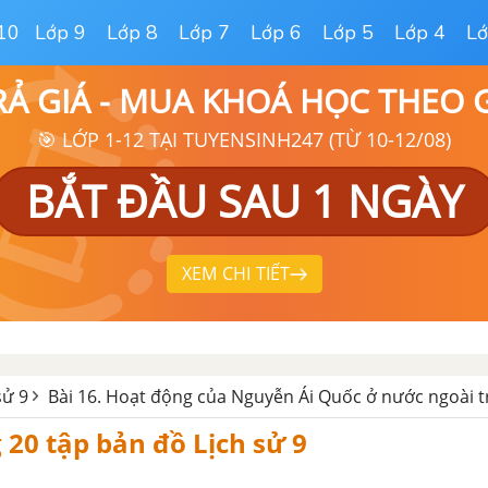
10
Lớp 9
Lớp 8
Lớp 7
Lớp 6
Lớp 5
Lớp 4
Lớ
RẢ GIÁ - MUA KHOÁ HỌC THEO
🎯 LỚP 1-12 TẠI TUYENSINH247 (TỪ 10-12/08)
BẮT ĐẦU SAU 1 NGÀY
XEM CHI TIẾT
sử 9
Bài 16. Hoạt động của Nguyễn Ái Quốc ở nước ngoài t
g 20 tập bản đồ Lịch sử 9