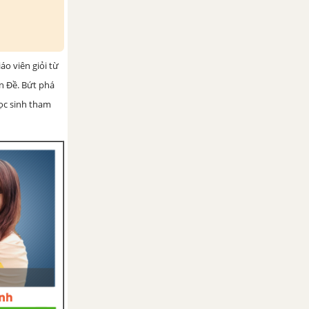
iáo viên giỏi từ
ện Đề. Bứt phá
học sinh tham