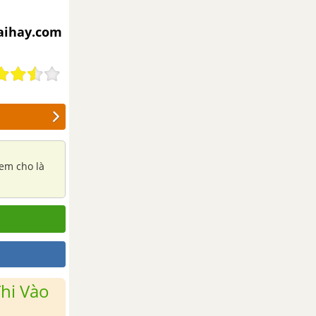
iaihay.com
 em cho là
hi Vào