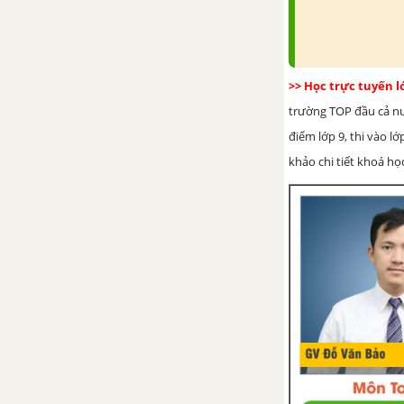
toàn quốc kháng chiến
Bài 24. Cuộc đấu tranh bảo vệ
và xây dựng chính quyền dân
>> Học trực tuyến 
chủ nhân dân (1945 - 1946)
trường TOP đầu cả nướ
Chương 5. Việt Nam từ cuối
điểm lớp 9, thi vào l
năm 1946 đến năm 1954
khảo chi tiết khoá học
Bài 25. Những năm đầu của
cuộc kháng chiến toàn quốc
chống thực dân Pháp (1946 -
1950)
Bài 26. Bước phát triển mới của
cuộc kháng chiến toàn quốc
chống thực dân Pháp (1950 -
1953)