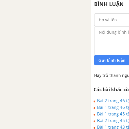
BÌNH LUẬN
Chương 7. Việt Nam từ năm
1975 đến năm 2000
Bài 32. Xây dựng đất nước, đấu
tranh bảo vệ Tổ quốc (1976 -
1985)
Bài 33. Việt Nam trên đường đổi
Gửi bình luận
mới đi lên chủ nghĩa xã hội (từ
năm 1986 đến năm 2000)
Hãy trở thành ngư
Các bài khác c
Bài 2 trang 46 t
Bài 1 trang 46 t
Bài 1 trang 45 t
Bài 2 trang 45 t
Bài 1 trang 43 t