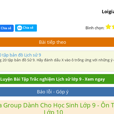
Loig
Bình chọn:
Chia sẻ
Chia sẻ
Bài tiếp theo
0 tập bản đồ Lịch sử 9
ng 20 tập bản đồ Sử 9. Hãy đánh dấu X vào ô trống ứng với những ý
Luyện Bài Tập Trắc nghiệm Lịch sử lớp 9 - Xem ngay
Báo lỗi - Góp ý
 Group Dành Cho Học Sinh Lớp 9 - Ôn T
Lớp 10