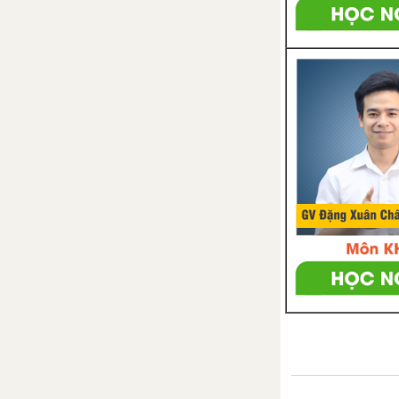
Bài 27. Cuộc kháng chiến toàn
quốc chống thực dân Pháp xâm
lược kết thúc (1953 - 1954)
Chương 6. Việt Nam từ năm
1954 đến năm 1975
Bài 28. Xây dựng chủ nghĩa xã
hội ở miền Bắc, đấu tranh
chống đế quốc Mĩ và chính
quyền Sài Gòn ở miền Nam
(1954 - 1965)
Bài 29. Cả nước trực tiếp chiến
đấu chống Mĩ, cứu nước (1965 -
1973)
Bài 30. Hoàn thành giải phóng
miền Nam, thống nhất đất nước
(1973 - 1975)