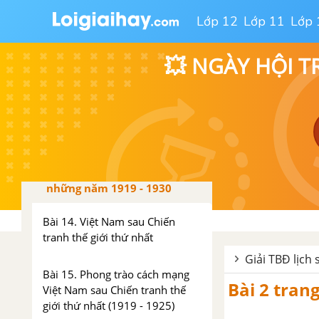
Bài 10. Các nước Tây Âu
Lớp 12
Lớp 11
Lớp 
Chương 4. Quan hệ quốc tế
từ năm 1945 đến nay
💥 NGÀY HỘI T
Bài 11. Trật tự thế giới mới sau
Chiến tranh thế giới thứ hai
PHẦN 2. LỊCH SỬ VIỆT NAM TỪ NĂM 1919 ĐẾN NAY
Chương 1. Việt Nam trong
những năm 1919 - 1930
Bài 14. Việt Nam sau Chiến
tranh thế giới thứ nhất
Giải TBĐ lịch 
Bài 15. Phong trào cách mạng
Bài 2 tran
Việt Nam sau Chiến tranh thế
giới thứ nhất (1919 - 1925)