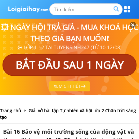
💥 NGÀY HỘI TRẢ GIÁ - MUA KHOÁ HỌC
THEO GIÁ BẠN MUỐN❗
🎯 LỚP 1-12 TẠI TUYENSINH247 (TỪ 10-12/08)
BẮT ĐẦU SAU 1 NGÀY
XEM CHI TIẾT
Trang chủ
Giải vở bài tập Tự nhiên xã hội lớp 2 Chân trời sáng
tạo
Bài 16 Bảo vệ môi trường sống của động vật và