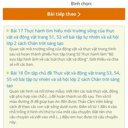
Bình chọn:
Bài tiếp theo
Bài 17 Thực hành tìm hiểu môi trường sống của thực
vật và động vật trang 51, 52 vở bài tập tự nhiên và xã hội
lớp 2 sách Chân trời sáng tạo
Quan sát môi trường sống của động vật và thực vật trong hình
sau và hoàn thành phiếu học tập trang 52 Thực hành làm “Bộ
sưu tập hình ảnh về các loài thực vật và động”. Giới thiệu và chia
sẻ với các bạn.
Bài 18 Ôn tập chủ đề Thực vật và động vật trang 53, 54,
55 vở bài tập tự nhiên và xã hội lớp 2 sách Chân trời sáng
tạo
Quan sát hình và nối (theo mẫu). Viết tên các loài thực vật, động
vật phù hợp vào chỗ (…) để hoàn thành sơ đồ sau. Tìm và tô
màu đường đi để giúp bạn An đến được Thảo Cầm Viên bằng
cách đi theo các con vật sống dưới nước. Điền số từ 1 đến 4 vào
chỗ trống ở hình chỉ thứ tự của một câu chuyện. Đặt tên cho
câu chuyện và viết vào chỗ (…) điều em học được từ câu chuyện
này.