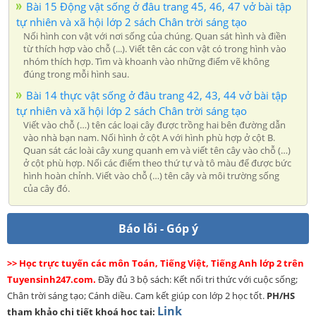
Bài 15 Động vật sống ở đâu trang 45, 46, 47 vở bài tập
tự nhiên và xã hội lớp 2 sách Chân trời sáng tạo
Nối hình con vật với nơi sống của chúng. Quan sát hình và điền
từ thích hợp vào chỗ (...). Viết tên các con vật có trong hình vào
nhóm thích hợp. Tìm và khoanh vào những điểm vẽ không
đúng trong mỗi hình sau.
Bài 14 thực vật sống ở đâu trang 42, 43, 44 vở bài tập
tự nhiên và xã hội lớp 2 sách Chân trời sáng tạo
Viết vào chỗ (…) tên các loại cây được trồng hai bên đường dẫn
vào nhà bạn nam. Nối hình ở cột A với hình phù hợp ở cột B.
Quan sát các loài cây xung quanh em và viết tên cây vào chỗ (…)
ở cột phù hợp. Nối các điểm theo thứ tự và tô màu để được bức
hình hoàn chỉnh. Viết vào chỗ (…) tên cây và môi trường sống
của cây đó.
Báo lỗi - Góp ý
>> Học trực tuyến các môn Toán, Tiếng Việt, Tiếng Anh lớp 2 trên
Tuyensinh247.com.
Đầy đủ 3 bộ sách: Kết nối tri thức với cuộc sống;
Chân trời sáng tạo; Cánh diều. Cam kết giúp con lớp 2 học tốt.
PH/HS
Link
tham khảo chi tiết khoá học tại: