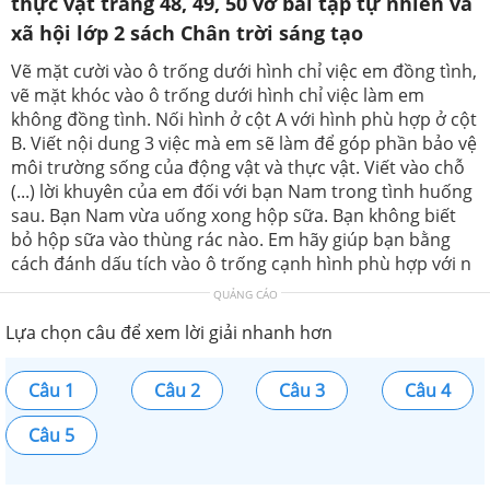
thực vật trang 48, 49, 50 vở bài tập tự nhiên và
xã hội lớp 2 sách Chân trời sáng tạo
Vẽ mặt cười vào ô trống dưới hình chỉ việc em đồng tình,
vẽ mặt khóc vào ô trống dưới hình chỉ việc làm em
không đồng tình. Nối hình ở cột A với hình phù hợp ở cột
B. Viết nội dung 3 việc mà em sẽ làm để góp phần bảo vệ
môi trường sống của động vật và thực vật. Viết vào chỗ
(...) lời khuyên của em đối với bạn Nam trong tình huống
sau. Bạn Nam vừa uống xong hộp sữa. Bạn không biết
bỏ hộp sữa vào thùng rác nào. Em hãy giúp bạn bằng
cách đánh dấu tích vào ô trống cạnh hình phù hợp với n
QUẢNG CÁO
Lựa chọn câu để xem lời giải nhanh hơn
Câu 1
Câu 2
Câu 3
Câu 4
Câu 5