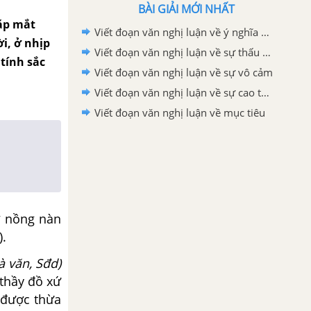
BÀI GIẢI MỚI NHẤT
cặp mắt
Viết đoạn văn nghị luận về ý nghĩa của việc tìm ra niềm đam mê thực sự của chính mình trong cuộc sống.
i, ở nhịp
Viết đoạn văn nghị luận về sự thấu cảm
tính sắc
Viết đoạn văn nghị luận về sự vô cảm
Viết đoạn văn nghị luận về sự cao thượng
Viết đoạn văn nghị luận về mục tiêu
ở nồng nàn
).
 văn, Sđd)
 thầy đồ xứ
 được thừa