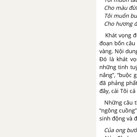
khôi phục uy quyền
Cho màu đừn
Tôi muốn buộ
Tổng hợp các cách mở bài, kết
Cho hương đừ
bài cho tác phẩm Người cầm
quyền khôi phục uy quyền
Khát vọng đượ
đoạn bốn câu 
Về luân lí xã hội ở nước ta -
vàng. Nội dung
Phan Châu Trinh
Đó là khát vọ
những tinh tu
Tổng hợp các bài văn nghị luận
nắng”, “buộc 
về tác phẩm Về luân lí xã hội ở
đã phảng phất
nước ta
đây, cái Tôi c
Tổng hợp các cách mở bài, kết
Những câu thơ
bài cho tác phẩm Về luân lí xã
“ngông cuồng”
hội ở nước ta
sinh động và 
Ba cống hiến vĩ đại của Các
Của ong bướm
Mác - Ăng-ghen