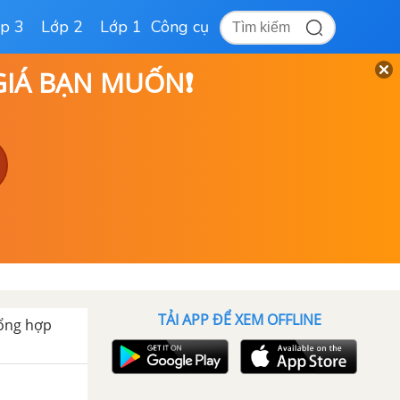
p 3
Lớp 2
Lớp 1
Công cụ
 GIÁ BẠN MUỐN❗
TẢI APP ĐỂ XEM OFFLINE
ổng hợp