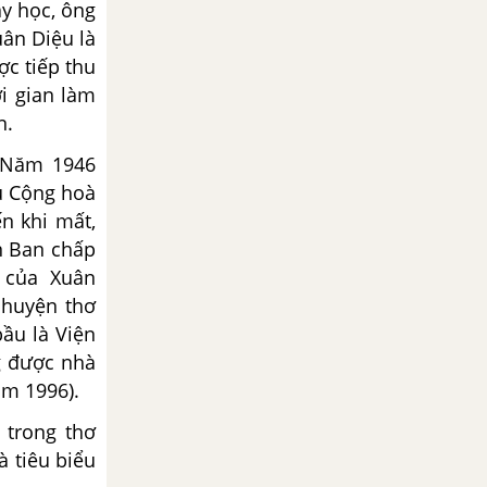
ây học, ông
uân Diệu là
ợc tiếp thu
i gian làm
n.
 Năm 1946
ủ Cộng hoà
n khi mất,
n Ban chấp
 của Xuân
chuyện thơ
ầu là Viện
g được nhà
ăm 1996).
 trong thơ
à tiêu biểu