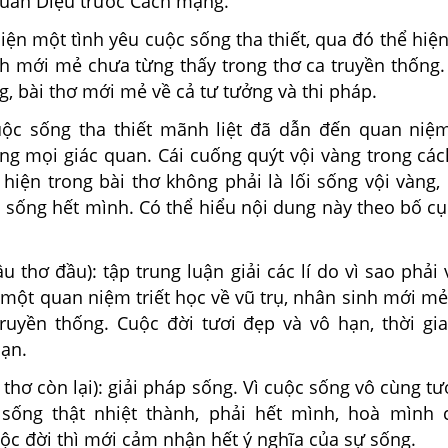
Xuân Diệu trước Cách mạng.
iện một tình yêu cuộc sống tha thiết, qua đó thể hi
h mới mẻ chưa từng thấy trong thơ ca truyền thống. 
g, bài thơ mới mẻ về cả tư tưởng và thi pháp.
uộc sống tha thiết mãnh liệt đã dẫn đến quan niệ
ng mọi giác quan. Cái cuống quýt vội vàng trong cá
 hiện trong bài thơ không phải là lối sống vội vàng
à sống hết mình. Có thể hiểu nội dung này theo bố c
âu thơ đầu): tập trung luận giải các lí do vì sao phải 
một quan niệm triết học về vũ trụ, nhân sinh mới mẻ
truyền thống. Cuộc đời tươi đẹp và vô hạn, thời gi
hạn.
 thơ còn lại): giải pháp sống. Vì cuộc sống vô cùng t
sống thật nhiệt thành, phải hết mình, hoà mình 
ộc đời thì mới cảm nhận hết ý nghĩa của sự sống.