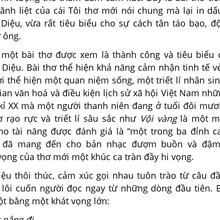
nh liệt của cái Tôi thơ mới nói chung mà lại in d
Diệu, vừa rất tiêu biểu cho sự cách tân táo bạo, đ
 ông.
 một bài thơ được xem là thành công và tiêu biểu
 Diệu. Bài thơ thể hiện khả năng cảm nhận tinh tế v
i thể hiện một quan niệm sống, một triết lí nhân sin
ian văn hoá và điều kiện lịch sử xã hội Việt Nam nh
kỉ XX mà một người thanh niên đang ở tuổi đôi mươi
 rạo rực và triết lí sâu sắc như
Vội vàng
là một m
ho tài năng được đánh giá là “một trong ba đỉnh c
hơ đã mang đến cho bản nhạc đượm buồn và đậm
vọng của thơ mới một khúc ca tràn đầy hi vọng.
u thôi thúc, cảm xúc gọi nhau tuôn trào từ câu đ
g lôi cuốn người đọc ngay từ những dòng đầu tiên. 
ột bằng một khát vọng lớn:
 nắng đi