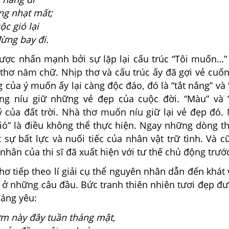
g nhạt mất;
c gió lại
ng bay đi.
c nhấn mạnh bởi sự lặp lại cấu trúc “Tôi muốn…”
thơ năm chữ. Nhịp thơ và cấu trúc ấy đã gợi vẻ cuốn
 của ý muốn ấy lại càng độc đáo, đó là “tắt nắng” và 
ng níu giữ những vẻ đẹp của cuộc đời. “Màu” và 
ý của đất trời. Nhà thơ muốn níu giữ lại vẻ đẹp đó.
gió” là điều không thể thực hiện. Ngay những dòng t
 sự bất lực và nuối tiếc của nhân vật trữ tình. Và 
á nhân của thi sĩ đã xuất hiện với tư thế chủ động trướ
 tiếp theo lí giải cụ thể nguyên nhân dẫn đến khát 
 ở những câu đầu. Bức tranh thiên nhiên tươi đẹp đư
đáng yêu:
 này đây tuần tháng mật,