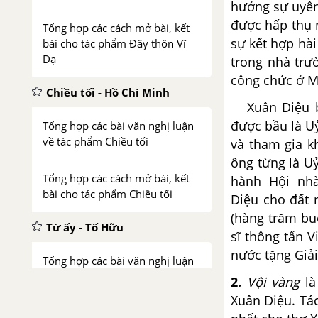
hưởng sự uyên 
được hấp thụ 
Tổng hợp các cách mở bài, kết
sự kết hợp hài
bài cho tác phẩm Đây thôn Vĩ
Dạ
trong nhà trư
công chức ở Mĩ
Chiều tối - Hồ Chí Minh
Xuân Diệu bí
được bầu là U
Tổng hợp các bài văn nghị luận
về tác phẩm Chiều tối
và tham gia k
ông từng là U
Tổng hợp các cách mở bài, kết
hành Hội nh
bài cho tác phẩm Chiều tối
Diệu cho đất 
(hàng trăm bu
Từ ấy - Tố Hữu
sĩ thông tấn 
nước tặng Giải
Tổng hợp các bài văn nghị luận
về tác phẩm Từ ấy
2.
Vội vàng
là
Xuân Diệu. Tá
Tổng hợp các cách mở bài, kết