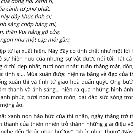
ủa đồng nội xanh rì,
a cành tơ phơ phất;
ày đây khúc tình si;
nh sáng chớp hàng mi,
 thần Vui hằng gõ cửa;
ngon như một cặp môi gần;
 từ lại xuất hiện. Này đây có tính chất như một lời l
ề sự hiện hữu của những sự vật được nói tới. Tất cả
g ở thì đẹp nhất, tươi non nhất: tuần tháng mật, đồ
húc tình si… Mùa xuân được hiện ra bằng vẻ đẹp của 
sống xuân thì và tình tứ giao hoà quấn quýt. Ong bư
âm thanh và ánh sáng… hiện ra qua những hình ản
hạnh phúc, tươi non mơn mởn, dạt dào sức sống tro
y mộng ảo.
 xanh non háo hức của thi nhân, ngày tháng trở t
m thanh của thiên nhiên trở thành những giai điệu v
g nghe đến “khúc nhạc hường”, “khúc nhạc thơm” (Này