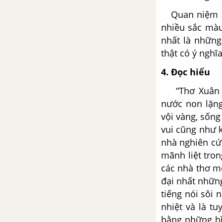
Quan niệm mớ
Tổng hợp các bài văn nghị luận
nhiều sắc màu
về tác phẩm Tương tư
nhất là những
thật có ý nghĩa
Tổng hợp các cách mở bài, kết
bài cho tác phẩm Tương tư
4. Đọc hiểu
“Thơ Xuân Di
Tôi yêu em - A.X. Pu-skin
nước non lặng
Tổng hợp các bài văn nghị luận
vội vàng, sốn
về tác phẩm Tôi yêu em
vui cũng như k
nhà nghiên cứ
Tổng hợp các cách mở bài, kết
mãnh liệt tro
bài cho tác phẩm Tôi yêu em
các nhà thơ m
đại nhất nhữn
Bài thơ số 28 - R. Ta-go
tiếng nói sôi
nhiệt và là t
Tổng hợp các bài văn nghị luận
bằng những hì
về tác phẩm Bài thơ số 28