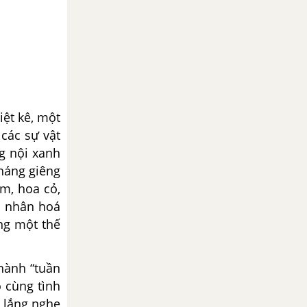
iệt kê, một
 các sự vật
ng nội xanh
tháng giêng
ớm, hoa cỏ,
h nhân hoá
ng một thế
hành “tuần
ô cùng tình
 lắng nghe