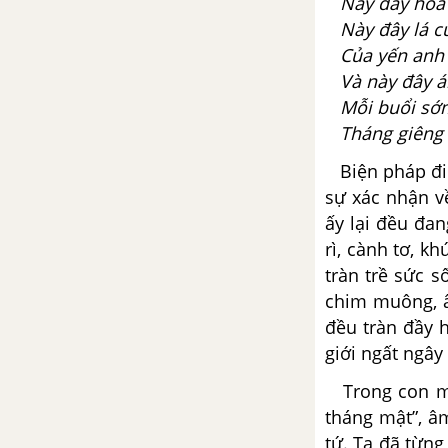
Này đây hoa c
Này đây lá củ
Tổng hợp các bài văn nghị luận
Của yến anh n
về tác phẩm Ba cống hiến vĩ đại
của Các Mác
Và này đây á
Mỗi buổi sớm,
Tổng hợp các cách mở bài, kết
Tháng giêng 
bài cho tác phẩm Ba cống hiến
Biện pháp điệp
vĩ đại của Các Mác
sự xác nhận v
ấy lại đều đan
Một thời đại trong thi ca -
Hoài Thanh
rì, cành tơ, k
tràn trề sức 
Tổng hợp các bài văn nghị luận
chim muông, 
về tác phẩm Một thời đại trong
đều tràn đầy 
thi ca
giới ngất ngâ
Tổng hợp các cách mở bài, kết
Trong con mắt
bài cho tác phẩm Một thời đại
tháng mật”, â
trong thi ca
tứ. Ta đã từn