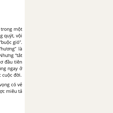
 trong một
g quýt, vội
“buộc gió”.
“hương” là
 Nhưng “tắt
hơ đầu tiên
cũng ngay ở
c cuộc đời.
vọng có vẻ
ợc miêu tả