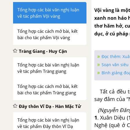
Tổng hợp các bài văn nghị luận
Vội vàng là một
về tác phẩm Vội vàng
xanh non háo hứ
thơ hăm hở, cuố
Tổng hợp các cách mở bài, kết
dục, ở cú pháp 
bài cho tác phẩm Vội vàng
Tràng Giang - Huy Cận
Đọc thêm: Xuâ
Tổng hợp các bài văn nghị luận
Soạn văn siêu 
về tác phẩm Tràng giang
Bình giảng đoạ
Tổng hợp các cách mở bài, kết
Tất cả đều tr
bài cho tác phẩm Tràng giang
say đắm của “
Đây thôn Vĩ Dạ - Hàn Mặc Tử
(Nguyễn Đăng
1
. Xuân Diệu (
Tổng hợp các bài văn nghị luận
Nghệ (quê ở C
về tác phẩm Đây thôn Vĩ Dạ