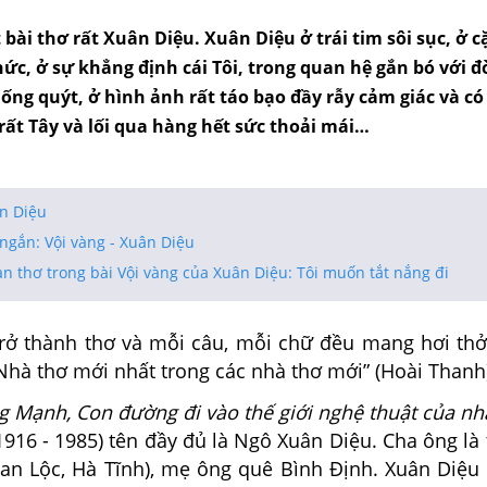
 bài thơ rất Xuân Diệu. Xuân Diệu ở trái tim sôi sục, ở 
c, ở sự khẳng định cái Tôi, trong quan hệ gắn bó với đờ
ng quýt, ở hình ảnh rất táo bạo đầy rẫy cảm giác và có 
rất Tây và lối qua hàng hết sức thoải mái…
n Diệu
ngắn: Vội vàng - Xuân Diệu
n thơ trong bài Vội vàng của Xuân Diệu: Tôi muốn tắt nắng đi
ở thành thơ và mỗi câu, mỗi chữ đều mang hơi th
Nhà thơ mới nhất trong các nhà thơ mới” (Hoài Thanh
 Mạnh, Con đường đi vào thế giới nghệ thuật của nhà
1916 - 1985) tên đầy đủ là Ngô Xuân Diệu. Cha ông là
an Lộc, Hà Tĩnh), mẹ ông quê Bình Định. Xuân Diệu