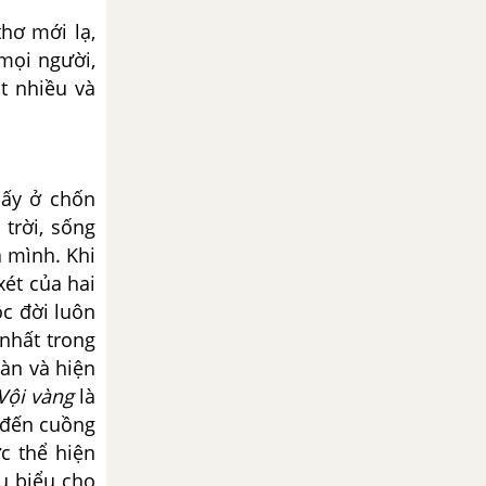
hơ mới lạ,
 mọi người,
t nhiều và
ấy ở chốn
trời, sống
 mình. Khi
xét của hai
c đời luôn
 nhất trong
nàn và hiện
Vội vàng
là
 đến cuồng
c thể hiện
u biểu cho