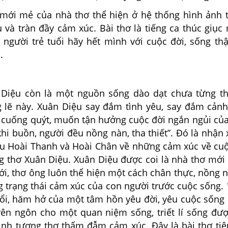
i mẻ của nhà thơ thể hiện ở hệ thống hình ảnh t
 và tràn đầy cảm xúc. Bài thơ là tiếng ca thúc giục
 người trẻ tuổi hãy hết mình với cuộc đời, sống thậ
.
ệu còn là một nguồn sống dào dạt chưa từng th
 lẽ này. Xuân Diệu say đắm tình yêu, say đắm cảnh 
g cuống quýt, muốn tận hưởng cuộc đời ngắn ngủi của
hi buồn, người đều nồng nàn, tha thiết”. Đó là nhận 
u Hoài Thanh và Hoài Chân về những cảm xúc về cuộ
ng thơ Xuân Diệu. Xuân Diệu được coi là nhà thơ mới
ới, thơ ông luôn thể hiện một cách chân thực, nồng 
g trạng thái cảm xúc của con người trước cuộc sống.
 nổi, hăm hở của một tâm hồn yêu đời, yêu cuộc sống
uyên ngôn cho một quan niệm sống, triết lí sống đượ
nh tượng thơ thấm đẫm cảm xúc. Đây là bài thơ tiê