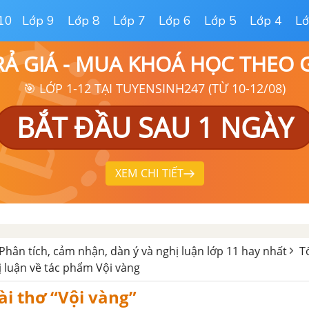
10
Lớp 9
Lớp 8
Lớp 7
Lớp 6
Lớp 5
Lớp 4
Lớ
RẢ GIÁ - MUA KHOÁ HỌC THEO
🎯 LỚP 1-12 TẠI TUYENSINH247 (TỪ 10-12/08)
BẮT ĐẦU SAU 1 NGÀY
XEM CHI TIẾT
Phân tích, cảm nhận, dàn ý và nghị luận lớp 11 hay nhất
T
ị luận về tác phẩm Vội vàng
ài thơ “Vội vàng”