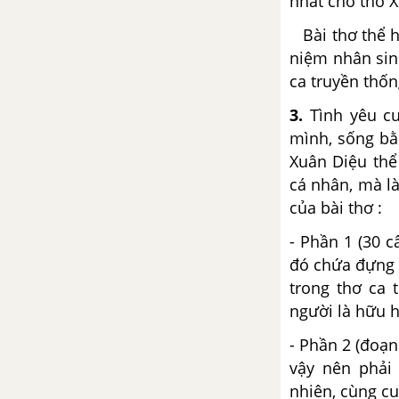
nhất cho thơ 
bài cho tác phẩm Từ ấy
Bài thơ thể h
Lai Tân - Hồ Chí Minh
niệm nhân sin
ca truyền thốn
Tổng hợp các bài văn nghị luận
3.
Tình yêu c
về tác phẩm Lai Tân
mình, sống bằ
Xuân Diệu thể
Tổng hợp các cách mở bài, kết
bài cho tác phẩm Lai Tân
cá nhân, mà l
của bài thơ :
Nhớ đồng - Tố Hữu
- Phần 1 (30 c
đó chứa đựng 
Tổng hợp các bài văn nghị luận
về tác phẩm Nhớ đồng
trong thơ ca 
người là hữu 
Tổng hợp các cách mở bài, kết
- Phần 2 (đoạn
bài cho tác phẩm Nhớ đồng
vậy nên phải 
nhiên, cùng cu
Tương tư - Nguyễn Bính