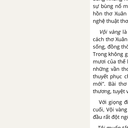
sự bùng nổ mã
hồn thơ
Xuân 
Tổng hợp các cách mở bài, kết
bài cho tác phẩm Bài thơ số 28
nghệ thuật thơ
Vội vàng
là
Người trong bao - A.P. Sê-
cách thơ Xuân
khốp
sống, đồng thờ
Tổng hợp các bài văn nghị luận
Trong không g
về tác phẩm Người trong bao
mươi của thế 
những vần thơ
Tổng hợp các cách mở bài, kết
thuyết phục c
bài cho tác phẩm Người trong
mới”. Bài t
bao
thương, tuyệt 
Người cầm quyền khôi phục
Với giọng điệ
uy quyền - V.Huy-gô
cuối, Vội vàn
đầu rất đột ng
Tổng hợp các bài văn nghị luận
về tác phẩm Người cầm quyền
Tôi muốn tắt