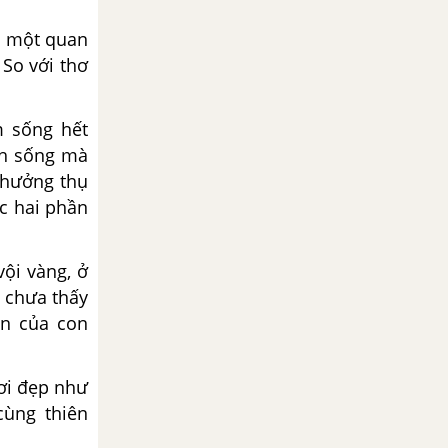
ện một quan
So với thơ
m sống hết
ch sống mà
, hưởng thụ
ục hai phần
vội vàng, ở
 chưa thấy
an của con
ươi đẹp như
cùng thiên