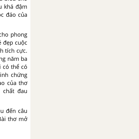
ấu khá đậm
ộc đáo của
 cho phong
ẻ đẹp cuộc
h tích cực.
ững năm ba
 có thể có
inh chứng
ao của thơ
 chất đau
ầu đến câu
Bài thơ mở