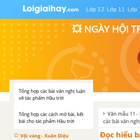
Phan Bội Châu
Lớp 12
Lớp 11
Lớp 
Tổng hợp các bài văn nghị luận
về tác phẩm Lưu biệt khi xuất
💥 NGÀY HỘI T
dương
Tổng hợp các cách mở bài, kết
bài cho tác phẩm Lưu biệt khi
xuất dương
Hầu Trời - Tản Đà
Tổng hợp các bài văn nghị luận
về tác phẩm Hầu trời
Văn mẫu 11 - 
Tổng hợp các cách mở bài, kết
bài cho tác phẩm Hầu trời
các bài văn ngh
Đọc hiểu b
Vội vàng - Xuân Diệu