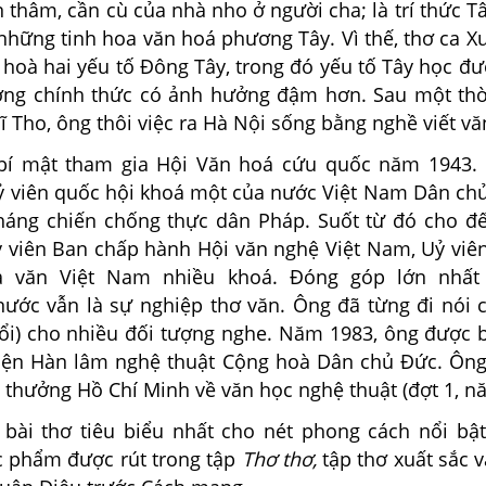
thâm, cần cù của nhà nho ở người cha; là trí thức T
những tinh hoa văn hoá phương Tây. Vì thế, thơ ca X
 hoà hai yếu tố Đông Tây, trong đó yếu tố Tây học đư
ờng chính thức có ảnh hưởng đậm hơn. Sau một thờ
 Tho, ông thôi việc ra Hà Nội sống bằng nghề viết vă
 mật tham gia Hội Văn hoá cứu quốc năm 1943.
ỷ viên quốc hội khoá một của nước Việt Nam Dân ch
háng chiến chống thực dân Pháp. Suốt từ đó cho đế
ỷ viên Ban chấp hành Hội văn nghệ Việt Nam, Uỷ viê
à văn Việt Nam nhiều khoá. Đóng góp lớn nhất
nước vẫn là sự nghiệp thơ văn. Ông đã từng đi nói 
ổi) cho nhiều đối tượng nghe. Năm 1983, ông được b
Viện Hàn lâm nghệ thuật Cộng hoà Dân chủ Đức. Ôn
 thưởng Hồ Chí Minh về văn học nghệ thuật (đợt 1, n
 bài thơ tiêu biểu nhất cho nét phong cách nổi bật
c phẩm được rút trong tập
Thơ thơ,
tập thơ xuất sắc v