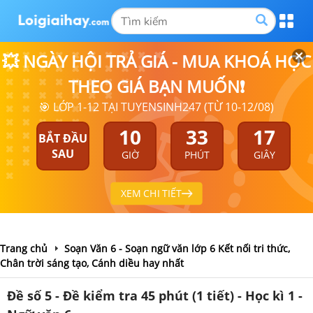
💥 NGÀY HỘI TRẢ GIÁ - MUA KHOÁ HỌC
THEO GIÁ BẠN MUỐN❗
🎯 LỚP 1-12 TẠI TUYENSINH247 (TỪ 10-12/08)
10
33
17
BẮT ĐẦU
SAU
GIỜ
PHÚT
GIÂY
XEM CHI TIẾT
Trang chủ
Soạn Văn 6 - Soạn ngữ văn lớp 6 Kết nối tri thức,
Chân trời sáng tạo, Cánh diều hay nhất
Đề số 5 - Đề kiểm tra 45 phút (1 tiết) - Học kì 1 -