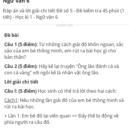
Ngữ văn 6
Đáp án và lời giải chi tiết Đề số 5 - Đề kiểm tra 45 phút (1
tiết) - Học kì 1 - Ngữ văn 6
QUẢNG CÁO
Đề bài
Câu 1 (5 điểm):
Từ những cách giải đố khôn ngoan, sắc
sảo của em bé thông minh, em rút ra bài học gì cho
bản thân?
Câu 2 (5 điểm):
Hãy kế lại truyện "Ông lão đánh cá và
con cá vàng" với ngôi kể là nhân vật ông lão.
Lời giải chi tiết
Câu l: (5 điểm)
Học sinh có thể trả lời theo hai cách:
Cách
1
: Nêu những lần giải đố của em bé thông minh và
rút ra bài học.
+ Lần 1: Em bé đố lại viên quan => Đẩy thế bị động về
phía người ra câu đố.