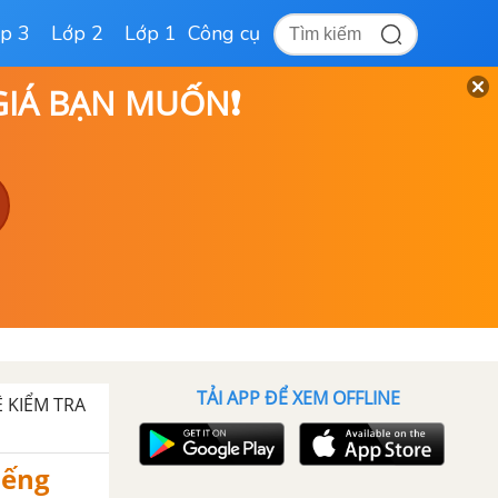
p 3
Lớp 2
Lớp 1
Công cụ
 GIÁ BẠN MUỐN❗
TẢI APP ĐỂ XEM OFFLINE
 KIỂM TRA
Tiếng