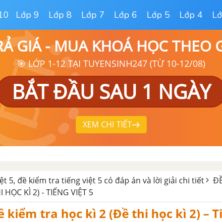
10
Lớp 9
Lớp 8
Lớp 7
Lớp 6
Lớp 5
Lớp 4
Lớ
RẢ GIÁ - MUA KHOÁ HỌC THEO
🎯 LỚP 1-12 TẠI TUYENSINH247 (TỪ 10-12/08)
BẮT ĐẦU SAU 1 NGÀY
XEM CHI TIẾT
ệt 5, đề kiểm tra tiếng việt 5 có đáp án và lời giải chi tiết
ĐỀ
I HỌC KÌ 2) - TIẾNG VIỆT 5
ề kiểm tra học kì 2 (Đề thi học kì 2) – 