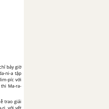
ỉ bảy giờ
a-ni-a tập
im-píc với
thi Ma-ra-
trao giải
ri, với vết