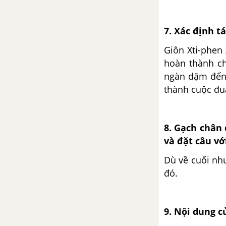
7. Xác định t
Giôn Xti-phen 
hoàn thành ch
ngàn dặm đến 
thành cuộc đu
8. Gạch chân
và đặt câu vớ
Dù về cuối nh
đó.
9. Nội dung c