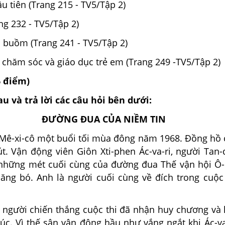
ầu tiên (Trang 215 - TV5/Tập 2)
ang 232 - TV5/Tập 2)
 buồm (Trang 241 - TV5/Tập 2)
, chăm sóc và giáo dục trẻ em (Trang 249 -TV5/Tập 2)
6 điểm)
au và trả lời các câu hỏi bên dưới:
ĐƯỜNG ĐUA CỦA NIỀM TIN
-cô một buổi tối mùa đông năm 1968. Đồng hồ ch
. Vận động viên Giôn Xti-phen Ác-va-ri, người Tan-d
 những mét cuối cùng của đường đua Thế vận hội Ô-l
ăng bó. Anh là người cuối cùng về đích trong cuộc 
chiến thắng cuộc thi đã nhận huy chương và lễ 
úc. Vì thế sân vận động hầu như vắng ngắt khi Ác-va-