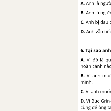
A.
Anh là ngườ
B.
Anh là ngườ
C.
Anh bị đau 
D.
Anh vẫn tiếp
6. Tại sao an
A.
Vì đó là q
hoàn cảnh nào
B.
Vì anh muố
mình.
C.
Vì anh muốn
D.
Vì Búc Grin
cùng để ông ta