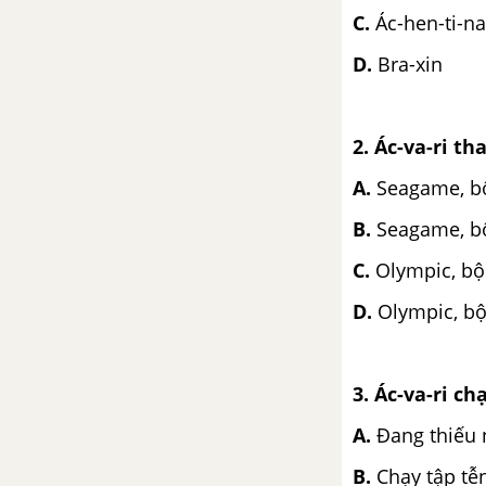
C.
Ác-hen-ti-na
D.
Bra-xin
2. Ác-va-ri th
A.
Seagame, b
B.
Seagame, b
C.
Olympic, b
D.
Olympic, b
3. Ác-va-ri c
A.
Đang thiếu 
B.
Chạy tập tễ