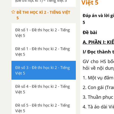
(Đề thi học kì 1) – Tiếng Việt 5
Việt 5
ĐỀ THI HỌC KÌ 2 - TIẾNG VIỆT
Đáp án và lời gi
5
5
Đề số 1 - Đề thi học kì 2 - Tiếng
Đề bài
Việt 5
A. PHẦN I: KI
Đề số 1 - Đề thi học kì 2 - Tiếng
I/ Đọc thành 
Việt 5
GV cho HS bốc
Đề số 3 - Đề thi học kì 2 - Tiếng
hỏi về nội dun
Việt 5
1. Một vụ đắm 
Đề số 4 - Đề thi học kì 2 - Tiếng
2. Con gái (Tr
Việt 5
3. Thuần phục 
Đề số 5 - Đề thi học kì 2 - Tiếng
4. Tà áo dài V
Việt 5