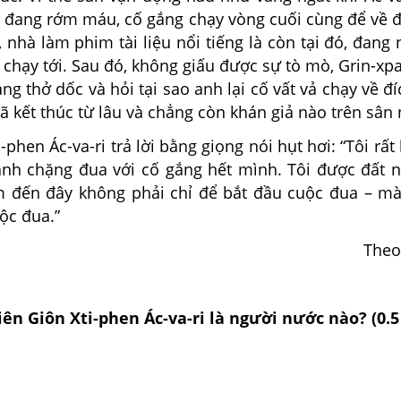
 đang rớm máu, cố gắng chạy vòng cuối cùng để về đí
 nhà làm phim tài liệu nổi tiếng là còn tại đó, đang
 chạy tới. Sau đó, không giấu được sự tò mò, Grin-xp
ang thở dốc và hỏi tại sao anh lại cố vất vả chạy về đ
ã kết thúc từ lâu và chẳng còn khán giả nào trên sân 
 Ác-va-ri trả lời bằng giọng nói hụt hơi: “Tôi rất
ành chặng đua với cố gắng hết mình. Tôi được đất n
 đến đây không phải chỉ để bắt đầu cuộc đua – mà
ộc đua.”
Theo
iên Giôn Xti-phen Ác-va-ri là người nước nào? (0.