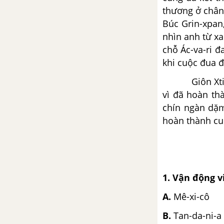
thương ở chân
Búc Grin-xpan,
nhìn anh từ xa
chỗ Ác-va-ri đ
khi cuộc đua đ
Giôn Xti-phen
vì đã hoàn th
chín ngàn dặm
hoàn thành cu
1. Vận động v
A.
Mê-xi-cô
B.
Tan-da-ni-a