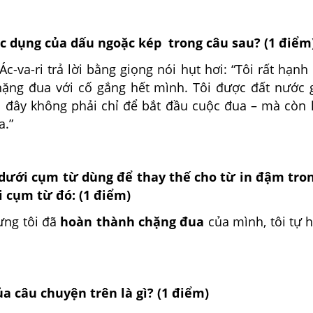
ác dụng của dấu ngoặc kép trong câu sau? (1 điểm
Ác-va-ri trả lời bằng giọng nói hụt hơi: “Tôi rất hạnh
ặng đua với cố gắng hết mình. Tôi được đất nước g
đây không phải chỉ để bắt đầu cuộc đua – mà còn 
a.”
 dưới cụm từ dùng để thay thế cho từ in đậm tro
i cụm từ đó: (1 điểm)
ưng tôi đã
hoàn thành chặng đua
của mình, tôi tự 
ủa câu chuyện trên là gì? (1 điểm)