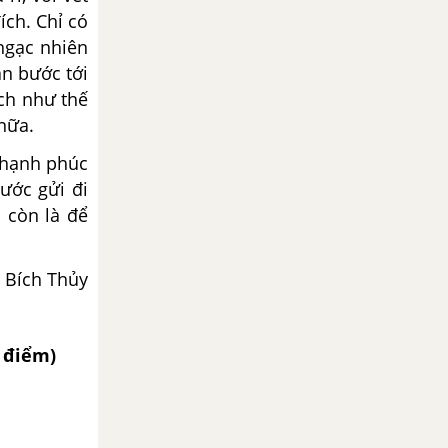
ch. Chỉ có
 ngạc nhiên
an bước tới
ích như thế
nữa.
 hạnh phúc
ước gửi đi
 còn là để
 Bích Thủy
5 điểm)