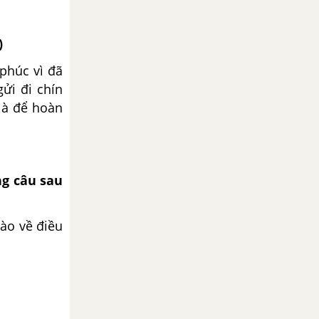
)
 phúc vì đã
ửi đi chín
là để hoàn
ng câu sau
hào về điều