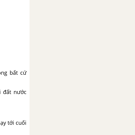
ong bất cứ
i đất nước
ạy tới cuối