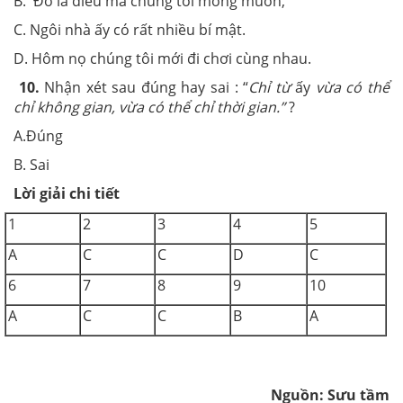
B. Đó là điều mà chúng tôi mong muốn,
C. Ngôi nhà ấy có rất nhiều bí mật.
D. Hôm nọ chúng tôi mới đi chơi cùng nhau.
10.
Nhận xét sau đúng hay sai : “
Chỉ từ
ấy
vừa có thể
chỉ không gian, vừa có thể chỉ thời gian.”
?
A.Đúng
B. Sai
Lời giải chi tiết
1
2
3
4
5
A
C
C
D
C
6
7
8
9
10
A
C
C
B
A
Nguồn: Sưu tầm