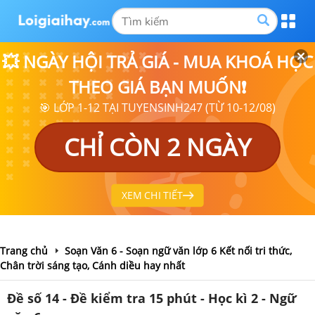
💥 NGÀY HỘI TRẢ GIÁ - MUA KHOÁ HỌC
THEO GIÁ BẠN MUỐN❗
🎯 LỚP 1-12 TẠI TUYENSINH247 (TỪ 10-12/08)
CHỈ CÒN 2 NGÀY
XEM CHI TIẾT
Trang chủ
Soạn Văn 6 - Soạn ngữ văn lớp 6 Kết nối tri thức,
Chân trời sáng tạo, Cánh diều hay nhất
Đề số 14 - Đề kiểm tra 15 phút - Học kì 2 - Ngữ