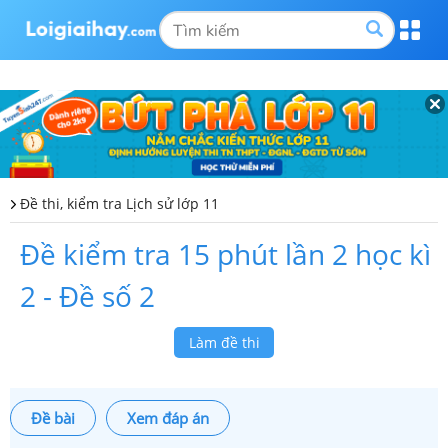
Đề thi, kiểm tra Lịch sử lớp 11
Đề kiểm tra 15 phút lần 2 học kì
2 - Đề số 2
Làm đề thi
Đề bài
Xem đáp án