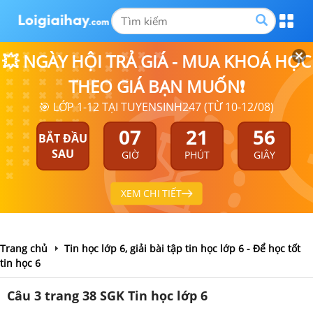
💥 NGÀY HỘI TRẢ GIÁ - MUA KHOÁ HỌC
THEO GIÁ BẠN MUỐN❗
🎯 LỚP 1-12 TẠI TUYENSINH247 (TỪ 10-12/08)
07
21
56
BẮT ĐẦU
SAU
GIỜ
PHÚT
GIÂY
XEM CHI TIẾT
Trang chủ
Tin học lớp 6, giải bài tập tin học lớp 6 - Để học tốt
tin học 6
Câu 3 trang 38 SGK Tin học lớp 6