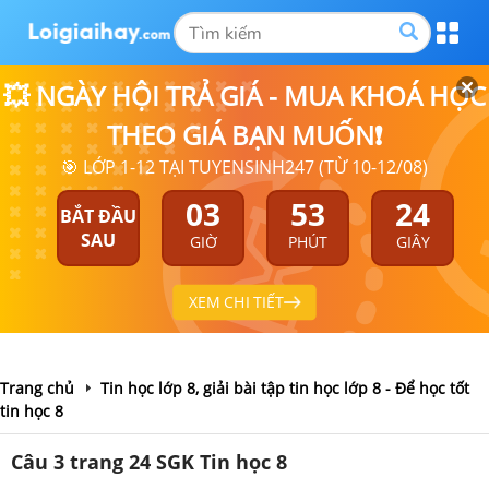
💥 NGÀY HỘI TRẢ GIÁ - MUA KHOÁ HỌC
THEO GIÁ BẠN MUỐN❗
🎯 LỚP 1-12 TẠI TUYENSINH247 (TỪ 10-12/08)
03
53
24
BẮT ĐẦU
SAU
GIỜ
PHÚT
GIÂY
XEM CHI TIẾT
Trang chủ
Tin học lớp 8, giải bài tập tin học lớp 8 - Để học tốt
tin học 8
Câu 3 trang 24 SGK Tin học 8