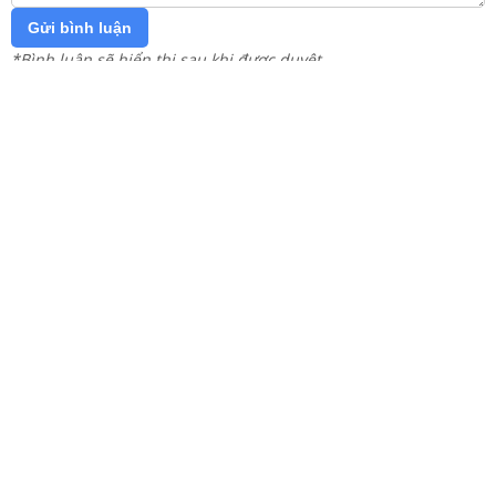
Gửi bình luận
*Bình luận sẽ hiển thị sau khi được duyệt
Hãy trở thành người đầu tiên bình luận!
Trang chủ
Lớp 12
Lớp 11
Lớp 10
Lớp 9
Lớp 8
Lớp 7
Lớp 6
Lớp 5
Lớp 4
Lớp 3
Lớp 2
Lớp 1
Tải app
Liên hệ