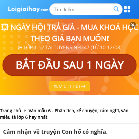
💥 NGÀY HỘI TRẢ GIÁ - MUA KHOÁ HỌC
THEO GIÁ BẠN MUỐN❗
🎯 LỚP 1-12 TẠI TUYENSINH247 (TỪ 10-12/08)
BẮT ĐẦU SAU 1 NGÀY
XEM CHI TIẾT
Trang chủ
Văn mẫu 6 - Phân tích, kể chuyện, cảm nghĩ, văn
miêu tả lớp 6 hay nhất
Cảm nhận về truyện Con hổ có nghĩa.