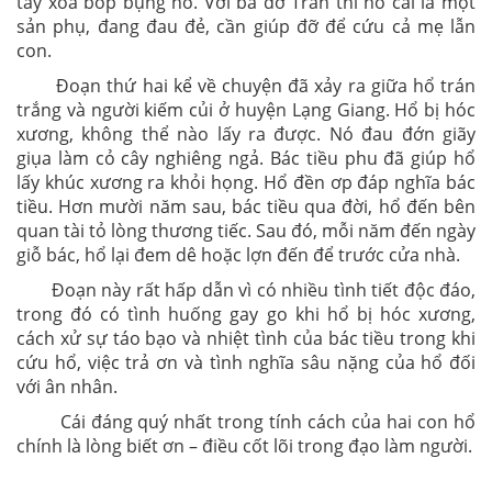
tay xoa bóp bụng hổ. Với bà đỡ Trần thì hổ cái là một
sản phụ, đang đau đẻ, cần giúp đỡ để cứu cả mẹ lẫn
con.
Đoạn thứ hai kể về chuyện đã xảy ra giữa hổ trán
trắng và người kiếm củi ở huyện Lạng Giang. Hổ bị hóc
xương, không thể nào lấy ra được. Nó đau đớn giãy
giụa làm cỏ cây nghiêng ngả. Bác tiều phu đã giúp hổ
lấy khúc xương ra khỏi họng. Hổ đền ơp đáp nghĩa bác
tiều. Hơn mười năm sau, bác tiều qua đời, hổ đến bên
quan tài tỏ lòng thương tiếc. Sau đó, mỗi năm đến ngày
giỗ bác, hổ lại đem dê hoặc lợn đến để trước cửa nhà.
Đoạn này rất hấp dẫn vì có nhiều tình tiết độc đáo,
trong đó có tình huống gay go khi hổ bị hóc xương,
cách xử sự táo bạo và nhiệt tình của bác tiều trong khi
cứu hổ, việc trả ơn và tình nghĩa sâu nặng của hổ đối
với ân nhân.
Cái đáng quý nhất trong tính cách của hai con hổ
chính là lòng biết ơn – điều cốt lõi trong đạo làm người.