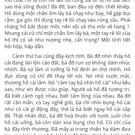
mở cửa, rồi bị con hố lao tới cõng bà đi. Bị hổ bắt làm
sao mà sống được? Bà đỡ, ban đầu sợ đến chết khiếp.
Hổ dùng một chân ôm lấy bà chạy như bay, hễ gặp bụi
rậm, gai góc thì dùng tay rẽ lối chạy vào rừng sâu. Phải
chăng hổ bắt được mồi, nên vội vã tha mồi về hang ?.
Nhưng cái cử chỉ một chân ôm lấy bà, một tay rẽ lối của
hố thì có vẻ như nương nhẹ, cẩn trọng? Một tình tiết
hồi hộp, hấp dẫn.
Cảnh thứ hai cũng đầy kịch tính. Bà đỡ nhìn thấy hổ
cái đang lăn lộn cào đất, bà đỡ run sợ không dám nhúc
nhích. Bà sợ lắm vì tưởng là hổ định ăn thịt mình. Hổ
đực dùng cử chỉ để thay lời nói. Nó nhỏ nước mắt,
thương hổ cái lắm. Nó "cầm tay bà nhìn hổ cái" như kêu
van, như xin được cứu giúp. Người và hổ đã tương tri,
đã biết cảnh ngộ nhau, biết tấm lòng của nhau. Bà đỡ
rất cần mẫn, có tay nghề giỏi, bà chỉ nhìn bụng hổ cái
như có cái gì động đậy, thế là bà biết ngay hổ cái sắp
đẻ. Thật nhân đức, bà đỡ hoà thuốc với nước suối cho
hổ cái uống, bà còn dán xoa bụng cho hổ. Cử chỉ của
bà đầy tình thương. Đã mấy ai trong thiện hạ dám đưa