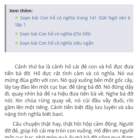
Xem thêm:
Soạn bài Con hổ có nghĩa trang 141 SGK Ngữ văn 6
tập 1
Soạn bài Con hổ có nghĩa (Chi tiết)
Soạn bài Con hổ có nghĩa siêu ngắn
Cảnh thứ ba là cảnh hổ cái đẻ con và hổ đực đưa
tiễn bà đỡ. Hổ đực rất tình cảm và có nghĩa. Nó vui
mừng đùa giỡn với con. Nó quỳ xuống bên một gốc cây,
lấy tay đào lên một cục bạc để tặng bà đỡ. Nó đứng dậy
đi, quay nhìn bà để ra hiệu đưa tiến bà về. Nghe bà đỡ
nói: Xin chúa rừng quay về, nó cúi đầu vẫy đuôi, rồi
gầm lên một tiếng. Cảnh tiễn biệt đầy lưu luyến và sâu
nặng tình nghĩa biết bao!.
Câu chuyện thật hay, thật hồi hộp cảm động. Người
đỡ đẻ, giúp hồ cái mẹ tròn con vuông. Hổ đền ơn người
một cục bạc, nhờ món quà ấy mà bà đỡ sống qua được