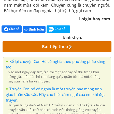
năm mất mùa đói kém. Chuyện cũng là chuyện người.
Bài học đền ơn đáp nghĩa thật kỳ thú, gợi cảm.
Loigiaihay.com
Chia sẻ
Chia sẻ
Bình luận
Bình chọn:
Bài tiếp theo
Kể lại chuyện Con Hổ có nghĩa theo phương pháp sáng
tạo.
Vào một ngày đẹp trời, ở dưới một gốc cây cổ thụ trong khu
rừng già, một đàn hổ con đang quây quần bên bà nội. Chúng
say sưa nghe bà kể chuyện.
Truyện Con hổ có nghĩa là một truyện hay mang tính
giáo huấn sâu sắc. Hãy cho biết cảm nghĩ của em khi đọc
truyện.
Truyện trung đại Việt Nam từ thế kỷ X đến cuối thế kỷ XIX là loại
truyện văn xuôi chữ hán, có cách viết không giống với truyện