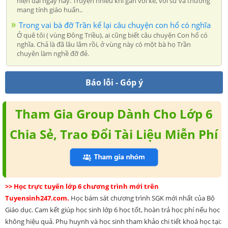
hiện đại ngày nay. Truyện nhiều khi gần với kể, với sử và thường
mang tính giáo huấn..
Trong vai bà đỡ Trần kể lại câu chuyện con hổ có nghĩa
Ở quê tôi ( vùng Đông Triều), ai cũng biết câu chuyện Con hổ có
nghĩa. Chả là đã lâu lắm rồi, ở vùng này có một bà họ Trần
chuyên làm nghề đỡ đẻ.
Báo lỗi - Góp ý
Tham Gia Group Dành Cho Lớp 6
Chia Sẻ, Trao Đổi Tài Liệu Miễn Phí
>> Học trực tuyến lớp 6 chương trình mới trên
Tuyensinh247.com.
Học bám sát chương trình SGK mới nhất của Bộ
Giáo dục. Cam kết giúp học sinh lớp 6 học tốt, hoàn trả học phí nếu học
không hiệu quả. Phụ huynh và học sinh tham khảo chi tiết khoá học tại: