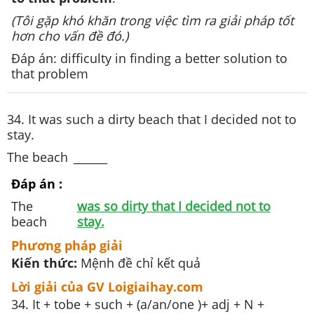
(Tôi gặp khó khăn trong việc tìm ra giải pháp tốt
hơn cho vấn đề đó.)
Đáp án: difficulty in finding a better solution to
that problem
34. It was such a dirty beach that I decided not to
stay.
The beach
______
Đáp án :
The
was so dirty that I decided not to
beach
stay.
Phương pháp giải
Kiến thức:
Mệnh đề chỉ kết quả
Lời giải của GV Loigiaihay.com
34. It + tobe + such + (a/an/one )+ adj + N +