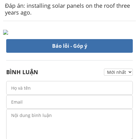
Đáp án: installing solar panels on the roof three
years ago.
Báo lỗi - Góp ý
BÌNH LUẬN