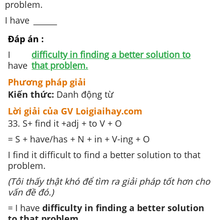
problem.
I have
______
Đáp án :
I
difficulty in finding a better solution to
have
that problem.
Phương pháp giải
Kiến thức:
Danh động từ
Lời giải của GV Loigiaihay.com
33. S+ find it +adj + to V + O
= S + have/has + N + in + V-ing + O
I find it difficult to find a better solution to that
problem.
(Tôi thấy thật khó để tìm ra giải pháp tốt hơn cho
vấn đề đó.)
= I have
difficulty in finding a better solution
to that problem
.