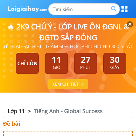
🔥 2K9 CHÚ Ý - LỚP LIVE ÔN ĐGNL &
ĐGTD SẮP ĐÓNG
ƯU ĐÃI ĐẶC BIỆT - GIẢM 50% HỌC PHÍ CHỈ CHO 300 SUẤT
11
27
30
CHỈ CÒN
GIỜ
PHÚT
GIÂY
XEM CHI TIẾT
Lớp 11
Tiếng Anh - Global Success
Đề bài