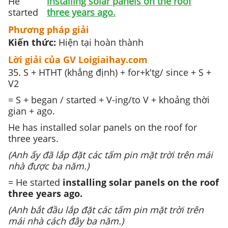
He
installing solar panels on the roof
started
three years ago.
Phương pháp giải
Kiến thức:
Hiện tại hoàn thành
Lời giải của GV Loigiaihay.com
35. S + HTHT (khẳng định) + for+k'tg/ since + S +
V2
= S + began / started + V-ing/to V + khoảng thời
gian + ago.
He has installed solar panels on the roof for
three years.
(Anh ấy đã lắp đặt các tấm pin mặt trời trên mái
nhà được ba năm.)
= He started
installing solar panels on the roof
three years ago.
(Anh bắt đầu lắp đặt các tấm pin mặt trời trên
mái nhà cách đây ba năm.)