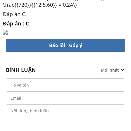
\frac{{720}}{{12.5.60}} = 0,2A\)
Đáp án C.
Đáp án : C
Báo lỗi - Góp ý
BÌNH LUẬN