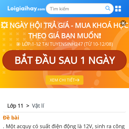
💥 NGÀY HỘI TRẢ GIÁ - MUA KHOÁ HỌC
THEO GIÁ BẠN MUỐN❗
🎯 LỚP 1-12 TẠI TUYENSINH247 (TỪ 10-12/08)
BẮT ĐẦU SAU 1 NGÀY
XEM CHI TIẾT
Lớp 11
Vật lí
Đề bài
. Một acquy có suất điện động là 12V, sinh ra công