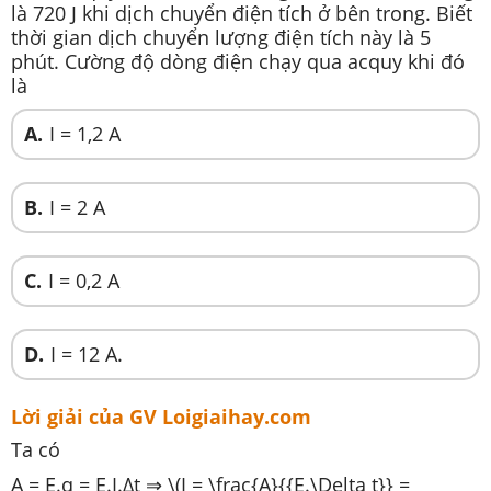
là 720 J khi dịch chuyển điện tích ở bên trong. Biết
thời gian dịch chuyển lượng điện tích này là 5
phút. Cường độ dòng điện chạy qua acquy khi đó
là
A.
I = 1,2 A
B.
I = 2 A
C.
I = 0,2 A
D.
I = 12 A.
Lời giải của GV Loigiaihay.com
Ta có
A = E.q = E.I.∆t ⇒ \(I = \frac{A}{{E.\Delta t}} =