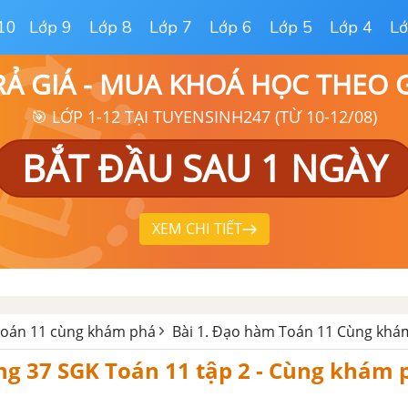
10
Lớp 9
Lớp 8
Lớp 7
Lớp 6
Lớp 5
Lớp 4
Lớ
RẢ GIÁ - MUA KHOÁ HỌC THEO
🎯 LỚP 1-12 TẠI TUYENSINH247 (TỪ 10-12/08)
BẮT ĐẦU SAU 1 NGÀY
XEM CHI TIẾT
 toán 11 cùng khám phá
Bài 1. Đạo hàm Toán 11 Cùng khá
ang 37 SGK Toán 11 tập 2 - Cùng khám 