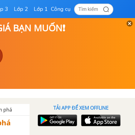
p 3
Lớp 2
Lớp 1
Công cụ
 GIÁ BẠN MUỐN❗
TẢI APP ĐỂ XEM OFFLINE
m phá
phá