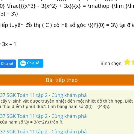
 0} \frac{{{x^3} - 3{x^2} + 3x}}{x} = \mathop {\lim }\li
 3) = 3\)
ếp tuyến đồ thị ( C ) có hệ số góc \({f'}(0) = 3\) tại đ
= 3x – 1
Bình chọn:
Chia sẻ
Chia sẻ
Bài tiếp theo
 37 SGK Toán 11 tập 2 - Cùng khám phá
cấy vi sinh vật được truyền nhiệt đến một nhiệt độ thích hợp. Biết
i thời điểm t phút được tính bằng hàm số \(f(t) = {t^3}\).
 37 SGK Toán 11 tập 2 - Cùng khám phá
ủa hàm số \(y = 3{x^2}\) trên R.
 37 SGK Toán 11 tập 2 - Cùng khám phá