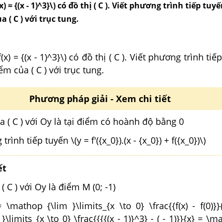
) = {(x - 1)^3}\) có đồ thị ( C ). Viết phương trình tiếp tuyế
a ( C ) với trục tung.
x) = {(x - 1)^3}\) có đồ thị ( C ). Viết phương trình ti
iểm của ( C ) với trục tung.
Phương pháp giải - Xem chi tiết
 ( C ) với Oy là tại điểm có hoành độ bằng 0
ình tiếp tuyến \(y = f'({x_0}).(x - {x_0}) + f({x_0})\)
ết
 C ) với Oy là điểm M (0; -1)
= \mathop {\lim }\limits_{x \to 0} \frac{{f(x) - f(0)}}
\limits_{x \to 0} \frac{{{{(x - 1)}^3} - ( - 1)}}{x} = \