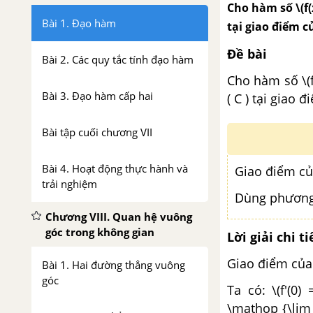
Cho hàm số \(f(x
Bài 1. Đạo hàm
tại giao điểm củ
Đề bài
Bài 2. Các quy tắc tính đạo hàm
Cho hàm số \(f(
Bài 3. Đạo hàm cấp hai
( C ) tại giao đ
Bài tập cuối chương VII
Bài 4. Hoạt động thực hành và
Giao điểm của
trải nghiệm
Dùng phương tr
Chương VIII. Quan hệ vuông
góc trong không gian
Lời giải chi ti
Giao điểm của (
Bài 1. Hai đường thẳng vuông
góc
Ta có: \(f'(0) 
\mathop {\lim }