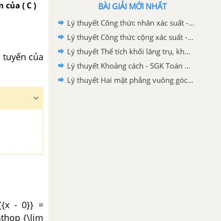
n của ( C )
BÀI GIẢI MỚI NHẤT
Lý thuyết Công thức nhân xác suất - SGK Toán 11 Cùng khám phá
Lý thuyết Công thức cộng xác suất - SGK Toán 11 Cùng khám phá
Lý thuyết Thể tích khối lăng trụ, khối chóp và khối chóp cụt đều - SGK Toán 11 Cùng khám phá
ếp tuyến của
Lý thuyết Khoảng cách - SGK Toán 11 Cùng khám phá
Lý thuyết Hai mặt phẳng vuông góc - SGK Toán 11 Cùng khám phá
{{x - 0}} =
mathop {\lim