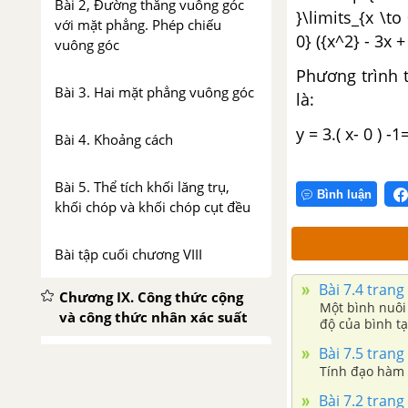
Bài 2, Đường thẳng vuông góc
}\limits_{x \to
với mặt phẳng. Phép chiếu
0} ({x^2} - 3x +
vuông góc
Phương trình ti
Bài 3. Hai mặt phẳng vuông góc
là:
y = 3.( x- 0 ) -1
Bài 4. Khoảng cách
Bài 5. Thể tích khối lăng trụ,
Bình luận
khối chóp và khối chóp cụt đều
Bài tập cuối chương VIII
Bài 7.4 trang
Chương IX. Công thức cộng
Một bình nuôi 
và công thức nhân xác suất
độ của bình tạ
Bài 7.5 trang
Bài 1. Công thức cộng xác suất
Tính đạo hàm c
Bài 7.2 trang
Bài 2. Công thức nhân xác suất