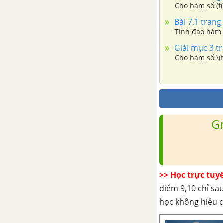
Cho hàm số (f(x)
Bài 7.1 trang
Bài tập cuối chương IX
Tính đạo hàm c
Giải mục 3 t
Cho hàm số \(f(
G
>> Học trực tuy
điểm 9,10 chỉ sau
học không hiệu 