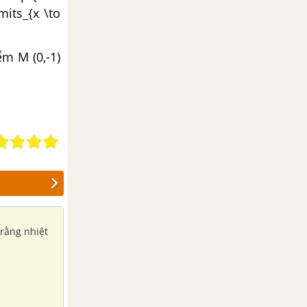
mits_{x \to
iểm M (0,-1)
 rằng nhiệt