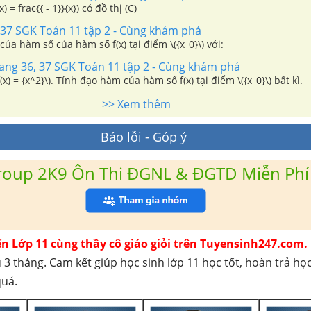
 = frac{{ - 1}}{x}) có đồ thị (C)
 37 SGK Toán 11 tập 2 - Cùng khám phá
ủa hàm số của hàm số f(x) tại điểm \({x_0}\) với:
rang 36, 37 SGK Toán 11 tập 2 - Cùng khám phá
x) = {x^2}\). Tính đạo hàm của hàm số f(x) tại điểm \({x_0}\) bất kì.
>> Xem thêm
Báo lỗi - Góp ý
roup 2K9 Ôn Thi ĐGNL & ĐGTD Miễn Phí
ến Lớp 11 cùng thầy cô giáo giỏi trên Tuyensinh247.com.
 3 tháng. Cam kết giúp học sinh lớp 11 học tốt, hoàn trả họ
quả.