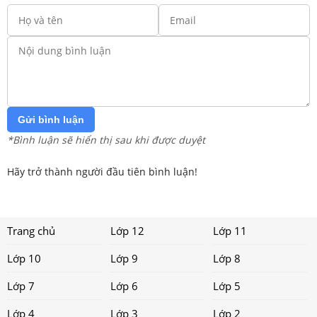
Gửi bình luận
*Bình luận sẽ hiển thị sau khi được duyệt
Hãy trở thành người đầu tiên bình luận!
Trang chủ
Lớp 12
Lớp 11
Lớp 10
Lớp 9
Lớp 8
Lớp 7
Lớp 6
Lớp 5
Lớp 4
Lớp 3
Lớp 2