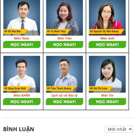
BÌNH LUẬN