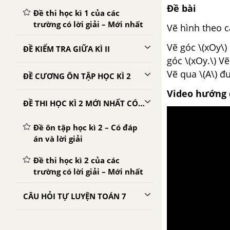
Đề bài
Đề thi học kì 1 của các
trường có lời giải – Mới nhất
Vẽ hình theo c
Vẽ góc \(xOy\)
ĐỀ KIỂM TRA GIỮA KÌ II
góc \(xOy.\) Vẽ
Vẽ qua \(A\) đư
ĐỀ CƯƠNG ÔN TẬP HỌC KÌ 2
Video hướng 
ĐỀ THI HỌC KÌ 2 MỚI NHẤT CÓ LỜI GIẢI
Đề ôn tập học kì 2 – Có đáp
án và lời giải
Đề thi học kì 2 của các
trường có lời giải – Mới nhất
CÂU HỎI TỰ LUYỆN TOÁN 7