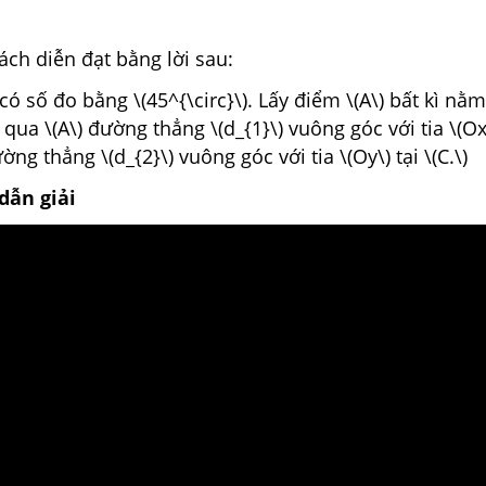
ách diễn đạt bằng lời sau:
 có số đo bằng \(45^{\circ}\). Lấy điểm \(A\) bất kì nằ
 qua \(A\) đường thẳng \(d_{1}\) vuông góc với tia \(Ox\)
ờng thẳng \(d_{2}\) vuông góc với tia \(Oy\) tại \(C.\)
dẫn giải