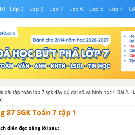
10
Lớp 9
Lớp 8
Lớp 7
Lớp 6
Lớp 5
Lớp 4
Lớ
iải bài tập toán lớp 7 sgk đầy đủ đại số và hình học
Bài 2. 
c
ng 87 SGK Toán 7 tập 1
ch diễn đạt bằng lời sau: