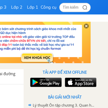
p 3
Lớp 2
Lớp 1
Công cụ
TẢI APP ĐỂ XEM OFFLINE
Hai đường
BÀI GIẢI MỚI NHẤT
Lý thuyết Ôn tập chương 3. Quan hệ giữa các yếu tố trong tam giác