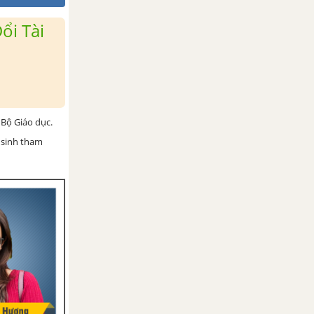
ổi Tài
Bộ Giáo dục.
 sinh tham