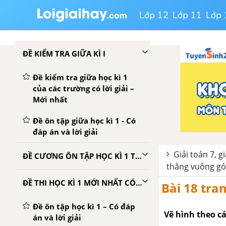
Lớp 12
Lớp 11
Lớp 
ĐỀ KIỂM TRA GIỮA KÌ I
Đề kiểm tra giữa học kì 1
của các trường có lời giải –
Mới nhất
Đề ôn tập giữa học kì 1 - Có
đáp án và lời giải
Giải toán 7, g
ĐỀ CƯƠNG ÔN TẬP HỌC KÌ 1 TOÁN 7
thẳng vuông gó
ĐỀ THI HỌC KÌ 1 MỚI NHẤT CÓ LỜI GIẢI
Bài 18 tra
Đề ôn tập học kì 1 – Có đáp
Vẽ hình theo cá
án và lời giải