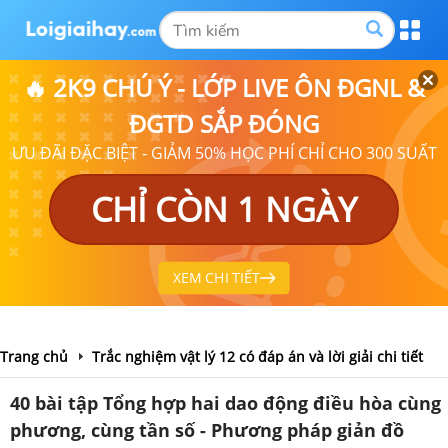
🔥 2K9 CHÚ Ý - LỚP LIVE ÔN ĐGNL &
ĐGTD SẮP ĐÓNG
ƯU ĐÃI ĐẶC BIỆT - GIẢM 50% HỌC PHÍ CHỈ CHO 300 SUẤT
CHỈ CÒN 1 NGÀY
XEM CHI TIẾT
Trang chủ
Trắc nghiệm vật lý 12 có đáp án và lời giải chi tiết
40 bài tập Tổng hợp hai dao động điều hòa cùng
phương, cùng tần số - Phương pháp giản đồ