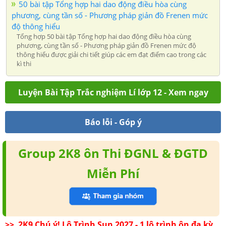
50 bài tập Tổng hợp hai dao động điều hòa cùng
phương, cùng tần số - Phương pháp giản đồ Frenen mức
độ thông hiểu
Tổng hợp 50 bài tập Tổng hợp hai dao động điều hòa cùng
phương, cùng tần số - Phương pháp giản đồ Frenen mức độ
thông hiểu được giải chi tiết giúp các em đạt điểm cao trong các
kì thi
Luyện Bài Tập Trắc nghiệm Lí lớp 12 - Xem ngay
Báo lỗi - Góp ý
Group 2K8 ôn Thi ĐGNL & ĐGTD
Miễn Phí
>> 2K9 Chú ý! Lộ Trình Sun 2027 - 1 lộ trình ôn đa kỳ