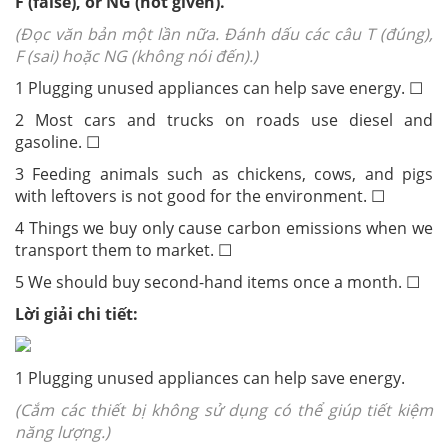
F (false), or NG (not given).
(Đọc văn bản một lần nữa. Đánh dấu các câu T (đúng),
F (sai) hoặc NG (không nói đến).)
1 Plugging unused appliances can help save energy. ☐
2 Most cars and trucks on roads use diesel and
gasoline. ☐
3 Feeding animals such as chickens, cows, and pigs
with leftovers is not good for the environment. ☐
4 Things we buy only cause carbon emissions when we
transport them to market. ☐
5 We should buy second-hand items once a month. ☐
Lời giải chi tiết:
1 Plugging unused appliances can help save energy.
(Cắm các thiết bị không sử dụng có thể giúp tiết kiệm
năng lượng.)