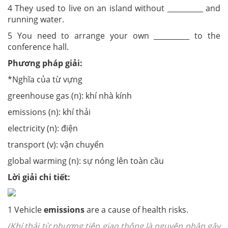
4 They used to live on an island without __________ and
running water.
5 You need to arrange your own __________ to the
conference hall.
Phương pháp giải:
*Nghĩa của từ vựng
greenhouse gas (n): khí nhà kính
emissions (n): khí thải
electricity (n): điện
transport (v): vận chuyển
global warming (n): sự nóng lên toàn cầu
Lời giải chi tiết:
1 Vehicle
emissions
are a cause of health risks.
(Khí thải từ phương tiện giao thông là nguyên nhân gây