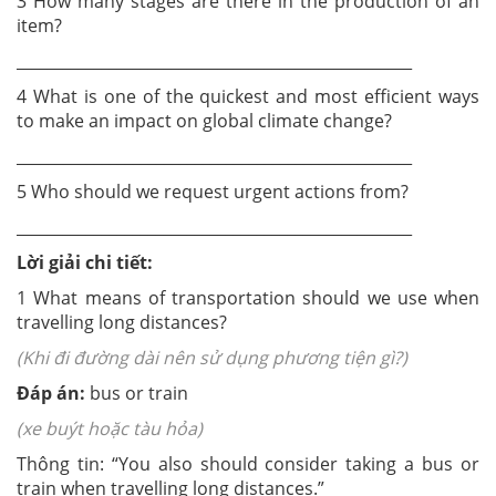
3 How many stages are there in the production of an
item?
___________________________________________________
4 What is one of the quickest and most efficient ways
to make an impact on global climate change?
___________________________________________________
5 Who should we request urgent actions from?
___________________________________________________
Lời giải chi tiết:
1 What means of transportation should we use when
travelling long distances?
(Khi đi đường dài nên sử dụng phương tiện gì?)
Đáp án:
bus or train
(xe buýt hoặc tàu hỏa)
Thông tin: “You also should consider taking a bus or
train when travelling long distances.”